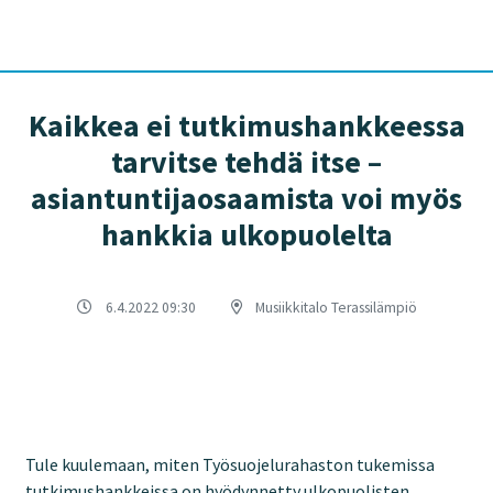
Työsuojelurahasto
Kaikkea ei tutkimushankkeessa
tarvitse tehdä itse –
asiantuntijaosaamista voi myös
hankkia ulkopuolelta
6.4.2022 09:30
Musiikkitalo Terassilämpiö
Tule kuulemaan, miten Työsuojelurahaston tukemissa
tutkimushankkeissa on hyödynnetty ulkopuolisten