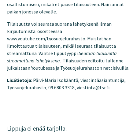
osallistumisesi, mikäli et pääse tilaisuuteen. Näin annat
paikan jonossa olevalle.
Tilaisuutta voi seurata suorana lähetyksenä ilman
kirjautumista osoitteessa
www.youtube.com/tyosuojelurahasto
. Muistathan
ilmoittautua tilaisuuteen, mikäli seuraat tilaisuutta
streamattuna. Valitse lipputyyppi
Seuraan tilaisuutta
streamattuna lähetyksenä
. Tilaisuuden editoitu tallenne
julkaistaan Youtubessa ja Työsuojelurahaston nettisivuilla.
Lisätietoja
: Päivi-Maria Isokääntä, viestintäasiantuntija,
Työsuojelurahasto, 09 6803 3318, viestinta@tsr.fi
Lippuja ei enää tarjolla.