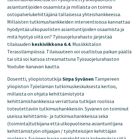
asiantuntijoiden osaamista ja millaista on toimia
ostopalvelukehittäjänä tällaisessa yhteishankkeessa.
Millaisten tutkimushankkeiden interventioissa kannattaa
hyödyntää ulkopuolisten asiantuntijoiden osaamista ja
mitä hyötyä siitä on? Työsuojelurahasto järjestää
tilaisuuden
keskiviikkona 6.4.
Musiikkitalon
Terassilämpiössä. Tilaisuuteen voi osallistua paikan päällä
tai sitä voi katsoa streamattuna Työsuojelurahaston
Youtube-kanavan kautta.
Dosentti, yliopistotutkija
Sirpa Syvänen
Tampereen
yliopiston Työelämän tutkimuskeskuksesta kertoo,
millaista on ohjata kehittämistyötä
kehittämishankkeissa verrattuna tutkijan roolissa
toteutettaviin tutkimushankkeisiin. Syvänen on toiminut
useissa kehittämis- ja tutkimushankkeissa sekä
(toiminta)tutkijana että ulkopuolisena asiantuntijana
kehittämistyön ohjaajan / työyhteisöjen kehittäjän
rooleissa. Syvänen kuvaa omakohtaisia kokemuksia siitä,