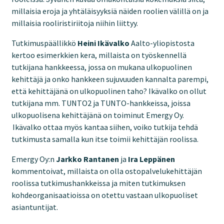
millaisia eroja ja yhtäläisyyksiä näiden roolien välillä on ja
millaisia rooliristiriitoja niihin liittyy.
Tutkimuspäällikkö
Heini Ikävalko
Aalto-yliopistosta
kertoo esimerkkien kera, millaista on työskennellä
tutkijana hankkeessa, jossa on mukana ulkopuolinen
kehittäjä ja onko hankkeen sujuvuuden kannalta parempi,
että kehittäjänä on ulkopuolinen taho? Ikävalko on ollut
tutkijana mm. TUNTO2 ja TUNTO-hankkeissa, joissa
ulkopuolisena kehittäjänä on toiminut Emergy Oy.
Ikävalko ottaa myös kantaa siihen, voiko tutkija tehdä
tutkimusta samalla kun itse toimii kehittäjän roolissa.
Emergy Oy:n
Jarkko Rantanen
ja
Ira Leppänen
kommentoivat, millaista on olla ostopalvelukehittäjän
roolissa tutkimushankkeissa ja miten tutkimuksen
kohdeorganisaatioissa on otettu vastaan ulkopuoliset
asiantuntijat.