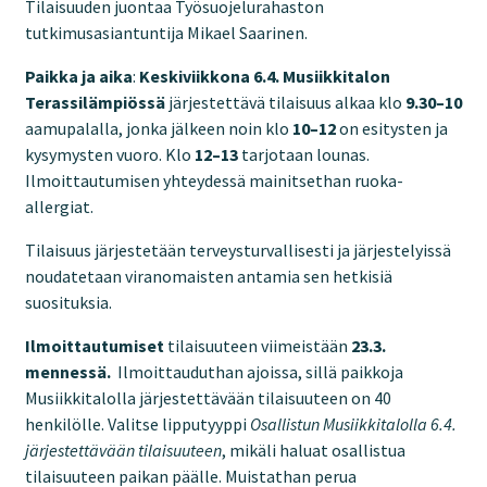
Tilaisuuden juontaa Työsuojelurahaston
tutkimusasiantuntija Mikael Saarinen.
Paikka ja aika
:
Keskiviikkona 6.4. Musiikkitalon
Terassilämpiössä
järjestettävä tilaisuus alkaa klo
9.30–10
aamupalalla, jonka jälkeen noin klo
10–12
on esitysten ja
kysymysten vuoro. Klo
12–13
tarjotaan lounas.
Ilmoittautumisen yhteydessä mainitsethan ruoka-
allergiat.
Tilaisuus järjestetään terveysturvallisesti ja järjestelyissä
noudatetaan viranomaisten antamia sen hetkisiä
suosituksia.
Ilmoittautumiset
tilaisuuteen viimeistään
23.3.
mennessä.
Ilmoittauduthan ajoissa, sillä paikkoja
Musiikkitalolla järjestettävään tilaisuuteen on 40
henkilölle. Valitse lipputyyppi
Osallistun Musiikkitalolla 6.4.
järjestettävään tilaisuuteen
, mikäli haluat osallistua
tilaisuuteen paikan päälle. Muistathan perua