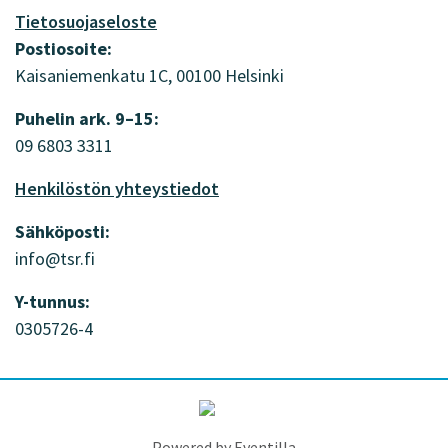
kohteessa:
kohteessa:
kohteessa:
Tietosuojaseloste
Twitter
YouTube
Facebook
Postiosoite:
Kaisaniemenkatu 1C, 00100 Helsinki
Puhelin ark. 9–15:
09 6803 3311
Henkilöstön yhteystiedot
Sähköposti:
info@tsr.fi
Y-tunnus:
0305726-4
Powered by
Eventilla