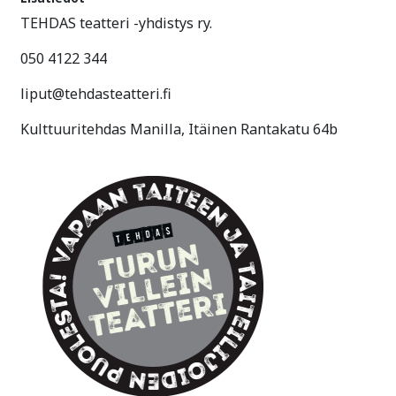
TEHDAS teatteri -yhdistys ry.
050 4122 344
liput@tehdasteatteri.fi
Kulttuuritehdas Manilla, Itäinen Rantakatu 64b