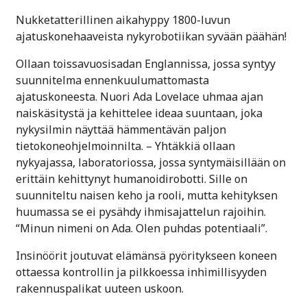
Nukketatterillinen aikahyppy 1800-luvun
ajatuskonehaaveista nykyrobotiikan syvään päähän!
Ollaan toissavuosisadan Englannissa, jossa syntyy
suunnitelma ennenkuulumattomasta
ajatuskoneesta. Nuori Ada Lovelace uhmaa ajan
naiskäsitystä ja kehittelee ideaa suuntaan, joka
nykysilmin näyttää hämmentävän paljon
tietokoneohjelmoinnilta. – Yhtäkkiä ollaan
nykyajassa, laboratoriossa, jossa syntymäisillään on
erittäin kehittynyt humanoidirobotti. Sille on
suunniteltu naisen keho ja rooli, mutta kehityksen
huumassa se ei pysähdy ihmisajattelun rajoihin.
“Minun nimeni on Ada. Olen puhdas potentiaali”.
Insinöörit joutuvat elämänsä pyöritykseen koneen
ottaessa kontrollin ja pilkkoessa inhimillisyyden
rakennuspalikat uuteen uskoon.