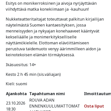
Esitys on monikerroksinen ja aivoja nyrjäyttävän
viihdyttävä matka konekiimaan ja -kauhuun!
Nukketeatteritaitajat toteuttavat palkitun kirjailijan
näytelmästä Suomen kantaesityksen, jossa
menneisyyden ja nykyajan konehaaveet kääntyvät
kekseliäälle ja monimerkitykselliselle
näyttämökielelle. Elottoman elävöittämiseen
perustuva taidemuoto venyy äärimmilleen aidon ja
keinotekoisen elämän törmäyksessä.
Ikäsuositus: 14+
Kesto 2 h 45 min (sis.väliajan)
Kieli: suomi
Ajankohta
Tapahtuman nimi
Ilmoittautu
ROUVA ADAN
23.10.2026
ENNENKUULUMATTOMAT
Osta liput
18:30