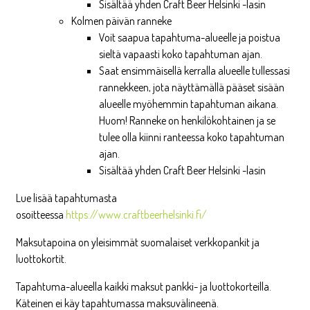
Sisältää yhden Craft Beer Helsinki -lasin
Kolmen päivän ranneke
Voit saapua tapahtuma-alueelle ja poistua
sieltä vapaasti koko tapahtuman ajan.
Saat ensimmäisellä kerralla alueelle tullessasi
rannekkeen, jota näyttämällä pääset sisään
alueelle myöhemmin tapahtuman aikana.
Huom! Ranneke on henkilökohtainen ja se
tulee olla kiinni ranteessa koko tapahtuman
ajan.
Sisältää yhden Craft Beer Helsinki -lasin
Lue lisää tapahtumasta
osoitteessa
https://www.craftbeerhelsinki.fi/
Maksutapoina on yleisimmät suomalaiset verkkopankit ja
luottokortit.
Tapahtuma-alueella kaikki maksut pankki- ja luottokorteilla.
Käteinen ei käy tapahtumassa maksuvälineenä.