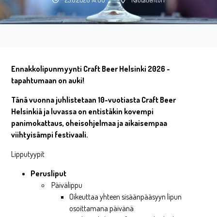
Ennakkolipunmyynti Craft Beer Helsinki 2026 -
tapahtumaan on auki!
Tänä vuonna juhlistetaan 10-vuotiasta Craft Beer
Helsinkiä ja luvassa on e
ntistäkin kovempi
panimokattaus, oheisohjelmaa ja aikaisempaa
viihtyisämpi festivaali.
Lipputyypit
Perusliput
Päivälippu
Oikeuttaa yhteen sisäänpääsyyn lipun
osoittamana päivänä