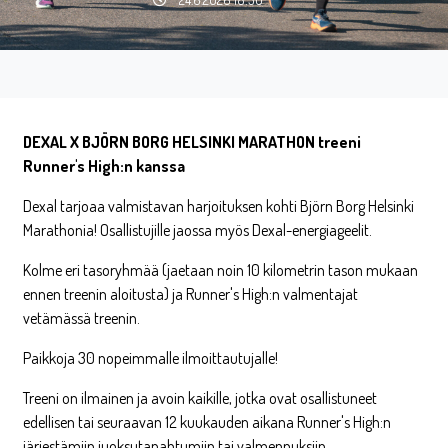
DEXAL X BJÖRN BORG HELSINKI MARATHON treeni
Runner's High:n kanssa
Dexal tarjoaa valmistavan harjoituksen kohti Björn Borg Helsinki
Marathonia! Osallistujille jaossa myös Dexal-energiageelit.
Kolme eri tasoryhmää (jaetaan noin 10 kilometrin tason mukaan
ennen treenin aloitusta) ja Runner's High:n valmentajat
vetämässä treenin.
Paikkoja 30 nopeimmalle ilmoittautujalle!
Treeni on ilmainen ja avoin kaikille, jotka ovat osallistuneet
edellisen tai seuraavan 12 kuukauden aikana Runner's High:n
järjestämiin juoksutapahtumiin tai valmennuksiin.