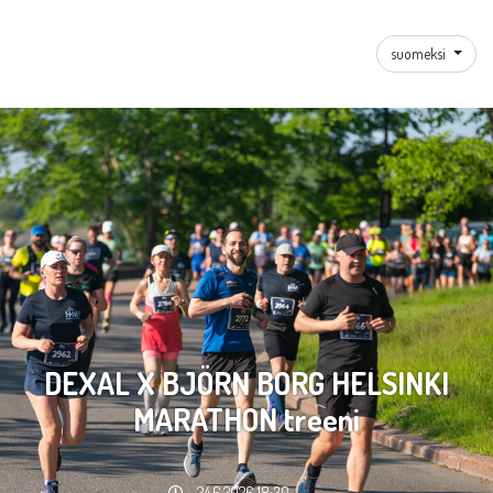
suomeksi
DEXAL X BJÖRN BORG HELSINKI
MARATHON treeni
24.6.2026 18:30