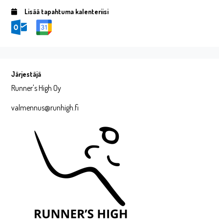
Lisää tapahtuma kalenteriisi
Järjestäjä
Runner's High Oy
valmennus@runhigh.fi