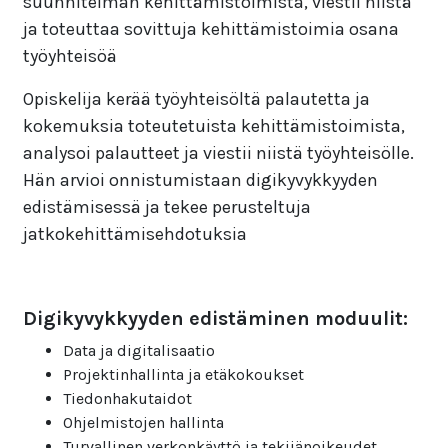
suunnitelman kehittämistoimista, viestii niistä
ja toteuttaa sovittuja kehittämistoimia osana
työyhteisöä
Opiskelija kerää työyhteisöltä palautetta ja
kokemuksia toteutetuista kehittämistoimista,
analysoi palautteet ja viestii niistä työyhteisölle.
Hän arvioi onnistumistaan digikyvykkyyden
edistämisessä ja tekee perusteltuja
jatkokehittämisehdotuksia
Digikyvykkyyden edistäminen moduulit:
Data ja digitalisaatio
Projektinhallinta ja etäkokoukset
Tiedonhakutaidot
Ohjelmistojen hallinta
Turvallinen verkonkäyttö ja tekijänoikeudet