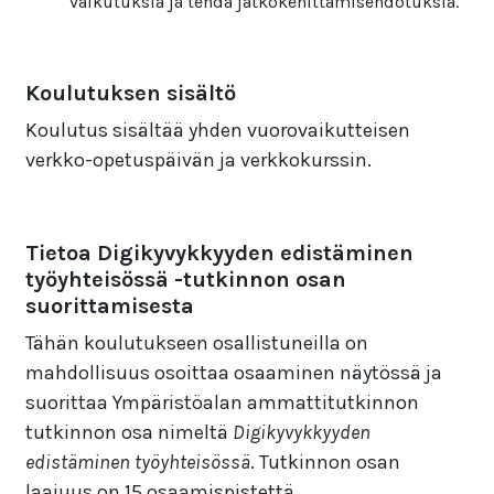
vaikutuksia ja tehdä jatkokehittämisehdotuksia.
Koulutuksen sisältö
Koulutus sisältää yhden vuorovaikutteisen
verkko-opetuspäivän ja verkkokurssin.
Tietoa Digikyvykkyyden edistäminen
työyhteisössä -tutkinnon osan
suorittamisesta
Tähän koulutukseen osallistuneilla on
mahdollisuus osoittaa osaaminen näytössä ja
suorittaa Ympäristöalan ammattitutkinnon
tutkinnon osa nimeltä
Digikyvykkyyden
edistäminen työyhteisössä
. Tutkinnon osan
laajuus on 15 osaamispistettä.