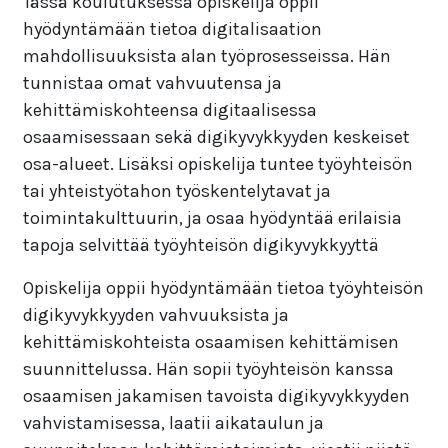
Tässä koulutuksessa opiskelija oppii
hyödyntämään tietoa digitalisaation
mahdollisuuksista alan työprosesseissa. Hän
tunnistaa omat vahvuutensa ja
kehittämiskohteensa digitaalisessa
osaamisessaan sekä digikyvykkyyden keskeiset
osa-alueet. Lisäksi opiskelija tuntee työyhteisön
tai yhteistyötahon työskentelytavat ja
toimintakulttuurin, ja osaa hyödyntää erilaisia
tapoja selvittää työyhteisön digikyvykkyyttä
Opiskelija oppii hyödyntämään tietoa työyhteisön
digikyvykkyyden vahvuuksista ja
kehittämiskohteista osaamisen kehittämisen
suunnittelussa. Hän sopii työyhteisön kanssa
osaamisen jakamisen tavoista digikyvykkyyden
vahvistamisessa, laatii aikataulun ja