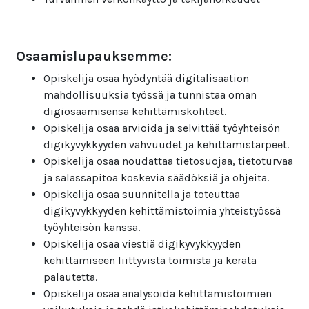
Osaamislupauksemme:
Opiskelija osaa hyödyntää digitalisaation
mahdollisuuksia työssä ja tunnistaa oman
digiosaamisensa kehittämiskohteet.
Opiskelija osaa arvioida ja selvittää työyhteisön
digikyvykkyyden vahvuudet ja kehittämistarpeet.
Opiskelija osaa noudattaa tietosuojaa, tietoturvaa
ja salassapitoa koskevia säädöksiä ja ohjeita.
Opiskelija osaa suunnitella ja toteuttaa
digikyvykkyyden kehittämistoimia yhteistyössä
työyhteisön kanssa.
Opiskelija osaa viestiä digikyvykkyyden
kehittämiseen liittyvistä toimista ja kerätä
palautetta.
Opiskelija osaa analysoida kehittämistoimien