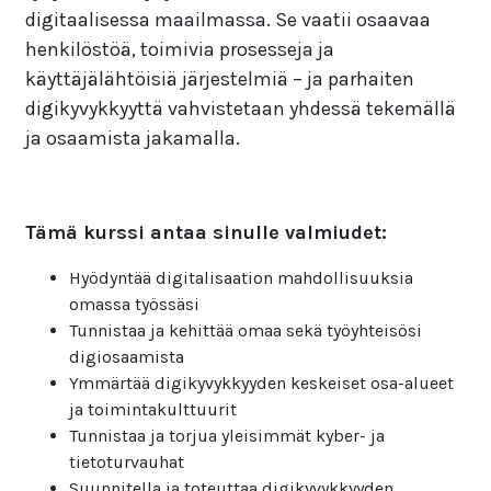
digitaalisessa maailmassa. Se vaatii osaavaa
henkilöstöä, toimivia prosesseja ja
käyttäjälähtöisiä järjestelmiä – ja parhaiten
digikyvykkyyttä vahvistetaan yhdessä tekemällä
ja osaamista jakamalla.
Tämä kurssi antaa sinulle valmiudet:
Hyödyntää digitalisaation mahdollisuuksia
omassa työssäsi
Tunnistaa ja kehittää omaa sekä työyhteisösi
digiosaamista
Ymmärtää digikyvykkyyden keskeiset osa-alueet
ja toimintakulttuurit
Tunnistaa ja torjua yleisimmät kyber- ja
tietoturvauhat
Suunnitella ja toteuttaa digikyvykkyyden