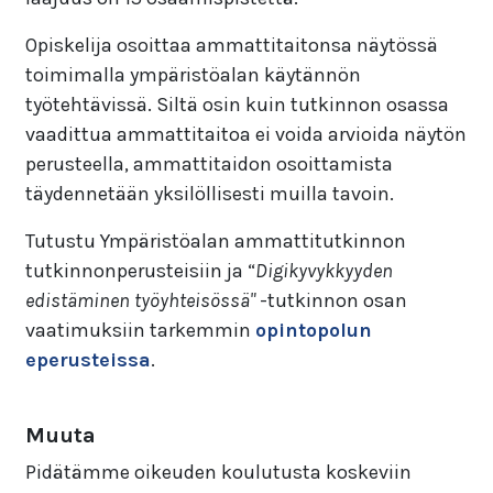
Opiskelija osoittaa ammattitaitonsa näytössä
toimimalla ympäristöalan käytännön
työtehtävissä. Siltä osin kuin tutkinnon osassa
vaadittua ammattitaitoa ei voida arvioida näytön
perusteella, ammattitaidon osoittamista
täydennetään yksilöllisesti muilla tavoin.
Tutustu Ympäristöalan ammattitutkinnon
tutkinnonperusteisiin ja “
Digikyvykkyyden
edistäminen työyhteisössä"
-tutkinnon osan
vaatimuksiin tarkemmin
opintopolun
eperusteissa
.
Muuta
Pidätämme oikeuden koulutusta koskeviin