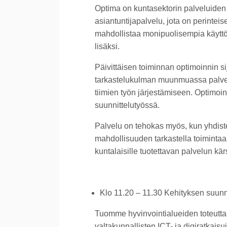
Optima on kuntasektorin palveluiden 
asiantuntijapalvelu, jota on perinteis
mahdollistaa monipuolisempia käyttök
lisäksi.
Päivittäisen toiminnan optimoinnin 
tarkastelukulman muunmuassa palvelu-
tiimien työn järjestämiseen. Optimoi
suunnittelutyössä.
Palvelu on tehokas myös, kun yhdistet
mahdollisuuden tarkastella toimintaa
kuntalaisille tuotettavan palvelun kär
Klo 11.20 – 11.30 Kehityksen suun
Tuomme hyvinvointialueiden toteutta
valtakunnallisten ICT- ja digiratkaisu