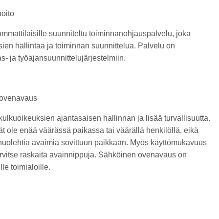
hoito
 ammattilaisille suunniteltu toiminnanohjauspalvelu, joka
ssien hallintaa ja toiminnan suunnittelua. Palvelu on
as- ja työajansuunnittelujärjestelmiin.
 ovenavaus
kuoikeuksien ajantasaisen hallinnan ja lisää turvallisuutta.
vät ole enää väärässä paikassa tai väärällä henkilöllä, eikä
in huolehtia avaimia sovittuun paikkaan. Myös käyttömukavuus
tarvitse raskaita avainnippuja. Sähköinen ovenavaus on
e toimialoille.