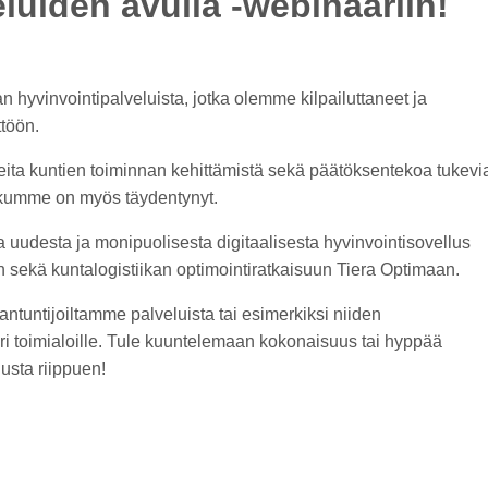
luiden avulla -webinaariin!
 hyvinvointipalveluista, jotka olemme kilpailuttaneet ja
töön.
a kuntien toiminnan kehittämistä sekä päätöksentekoa tukevi
lkkumme on myös täydentynyt.
 uudesta ja monipuolisesta digitaalisesta hyvinvointisovellus
n sekä kuntalogistiikan optimointiratkaisuun Tiera Optimaan.
ntuntijoiltamme palveluista tai esimerkiksi niiden
i toimialoille. Tule kuuntelemaan kokonaisuus tai hyppää
usta riippuen!