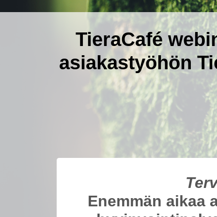
TieraCafé webin
asiakastyöhön Ti
Ter
Enemmän aikaa a