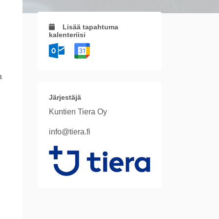
Lisää tapahtuma
kalenteriisi
a
Järjestäjä
Kuntien Tiera Oy
info@tiera.fi