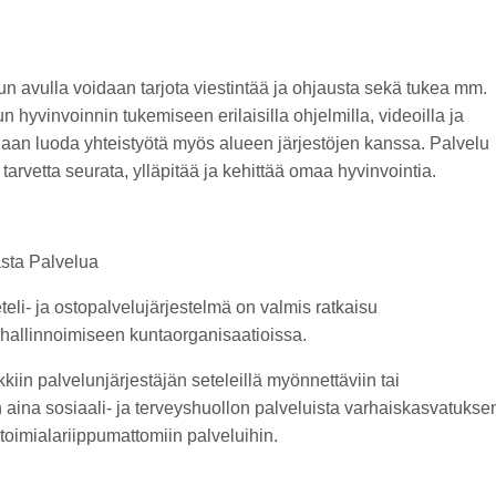
un avulla voidaan tarjota viestintää ja ohjausta sekä tukea mm.
n hyvinvoinnin tukemiseen erilaisilla ohjelmilla, videoilla ja
idaan luoda yhteistyötä myös alueen järjestöjen kanssa. Palvelu
tarvetta seurata, ylläpitää ja kehittää omaa hyvinvointia.
sta Palvelua
teli- ja ostopalvelujärjestelmä on valmis ratkaisu
hallinnoimiseen kuntaorganisaatioissa.
iin palvelunjärjestäjän seteleillä myönnettäviin tai
n aina sosiaali- ja terveyshuollon palveluista varhaiskasvatukse
toimialariippumattomiin palveluihin.