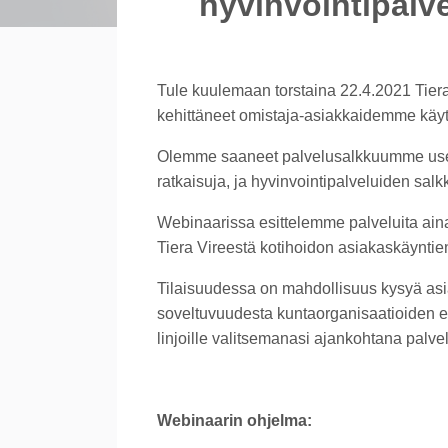
hyvinvointipalve
Tule kuulemaan torstaina 22.4.2021 Tieran
kehittäneet omistaja-asiakkaidemme käyt
Olemme saaneet palvelusalkkuumme useit
ratkaisuja, ja hyvinvointipalveluiden sa
Webinaarissa esittelemme palveluita aina
Tiera Vireestä kotihoidon asiakaskäyntie
Tilaisuudessa on mahdollisuus kysyä asia
soveltuvuudesta kuntaorganisaatioiden er
linjoille valitsemanasi ajankohtana palvel
Webinaarin ohjelma: