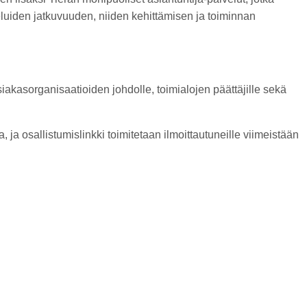
uiden jatkuvuuden, niiden kehittämisen ja toiminnan
siakasorganisaatioiden johdolle, toimialojen päättäjille sekä
a osallistumislinkki toimitetaan ilmoittautuneille viimeistään