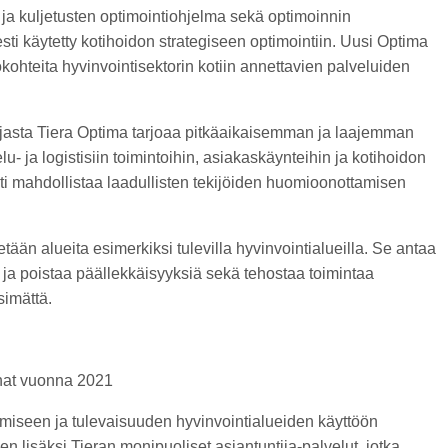
ja kuljetusten optimointiohjelma sekä optimoinnin
esti käytetty kotihoidon strategiseen optimointiin. Uusi Optima
ohteita hyvinvointisektorin kotiin annettavien palveluiden
sijasta Tiera Optima tarjoaa pitkäaikaisemman ja laajemman
 ja logistisiin toimintoihin, asiakaskäynteihin ja kotihoidon
nti mahdollistaa laadullisten tekijöiden huomioonottamisen
ään alueita esimerkiksi tulevilla hyvinvointialueilla. Se antaa
 ja poistaa päällekkäisyyksiä sekä tehostaa toimintaa
simättä.
nat vuonna 2021
miseen ja tulevaisuuden hyvinvointialueiden käyttöön
jen lisäksi Tieran monipuoliset asiantuntija-palvelut, jotka