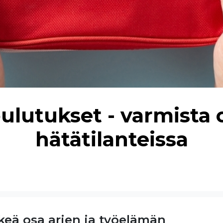
ulutukset - varmista
hätätilanteissa
keä osa arjen ja työelämän