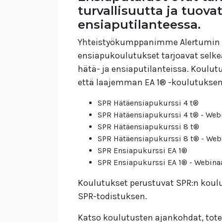
turvallisuutta ja tuov
ensiaputilanteessa.
Yhteistyökumppanimme Alertumin t
ensiapukoulutukset tarjoavat selkeä
hätä- ja ensiaputilanteissa. Koulu
että laajemman EA 1® -koulutuksen 
SPR Hätäensiapukurssi 4 t®
SPR Hätäensiapukurssi 4 t® - Web
SPR Hätäensiapukurssi 8 t®
SPR Hätäensiapukurssi 8 t® - Web
SPR Ensiapukurssi EA 1®
SPR Ensiapukurssi EA 1® - Webina
Koulutukset perustuvat SPR:n koulut
SPR-todistuksen.
Katso koulutusten ajankohdat, tot