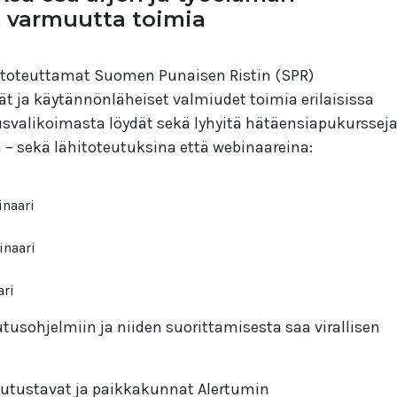
at varmuutta toimia
oteuttamat Suomen Punaisen Ristin (SPR)
t ja käytännönläheiset valmiudet toimia erilaisissa
tusvalikoimasta löydät sekä lyhyitä hätäensiapukurssej
– sekä lähitoteutuksina että webinaareina:
inaari
inaari
ari
usohjelmiin ja niiden suorittamisesta saa virallisen
eutustavat ja paikkakunnat Alertumin