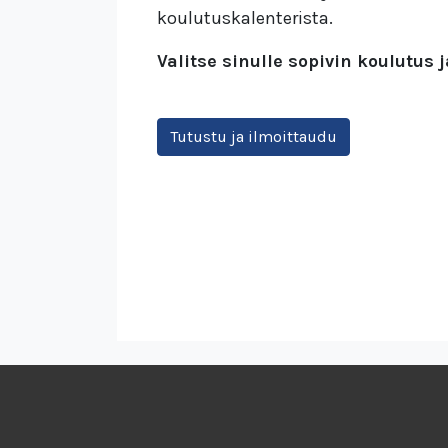
koulutuskalenterista.
Valitse sinulle sopivin koulutus 
Tutustu ja ilmoittaudu