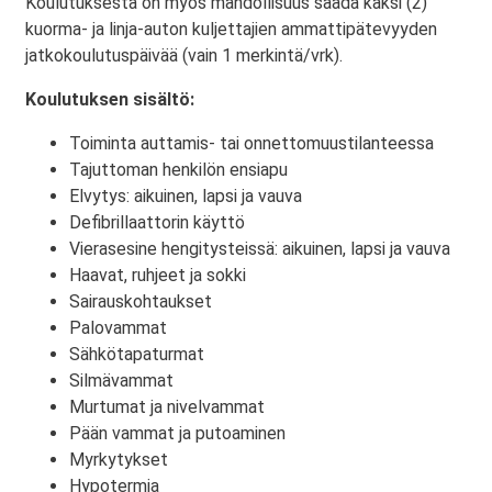
Koulutuksesta on myös mahdollisuus saada kaksi (2)
kuorma- ja linja-auton kuljettajien ammattipätevyyden
jatkokoulutuspäivää (vain 1 merkintä/vrk).
Koulutuksen sisältö:
Toiminta auttamis- tai onnettomuustilanteessa
Tajuttoman henkilön ensiapu
Elvytys: aikuinen, lapsi ja vauva
Defibrillaattorin käyttö
Vierasesine hengitysteissä: aikuinen, lapsi ja vauva
Haavat, ruhjeet ja sokki
Sairauskohtaukset
Palovammat
Sähkötapaturmat
Silmävammat
Murtumat ja nivelvammat
Pään vammat ja putoaminen
Myrkytykset
Hypotermia