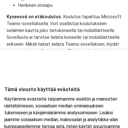
Henkinen ensiapu
Kyseessä on etäkoulutus.
Koulutus tapahtuu Microsoft
Teams-sovelluksella. Voit osallistua koulutukseen
selaimen kautta joko tietokoneella tai mobiililaitteella.
Sovellusta ei tarvitse ladata koneelle tai mobiililaitteelle
erikseen. Mikäli haluat ladata Teams-sovelluksen, löydät
sen omasta sovelluskaupasta. Tarkemmat ohjeet
lähetetään vahvistusviestissä.
Tämä sivusto käyttää evästeitä
Ajankohta
Käytämme evästeitä tarjoamamme sisällön ja mainosten
Alkaa:
17.8.2026 08:30
räätälöimiseen, sosiaalisen median ominaisuuksien
Päättyy:
18.8.2026 15:30
tukemiseen ja kävijämäärämme analysoimiseen. Lisäksi
jaamme sosiaalisen median, mainosalan ja analytiikka-alan
kumppaneillemme tietoja siitä, miten käytät sivustoamme.