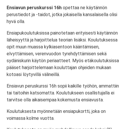
Ensiavun peruskurssi 16h
opettaa ne käytännön
perustiedot ja -taidot, jotka jokaisella kansalaisella olisi
hyvä olla.
Ensiapukoulutuksissa painotetaan erityisesti käytännön
läheisyyttä ja harjoittelua teorian lisäksi. Koulutuksessa
opit muun muassa kylkiasentoon kääntämisen,
elvyttämisen, verenvuodon tyrehdyttämisen sekä
sydäniskurin käytön periaatteet. Myös etäkoulutuksissa
pääset harjoittelemaan kouluttajan ohjeiden mukaan
kotoasi löytyvillä välineillä.
Ensiavun peruskurssi 16h sopii kaikille työhön, ammattiin
tai taitoihin katsomatta. Koulutukseen osallistujalla ei
tarvitse olla aikaisempaa kokemusta ensiavusta.
Koulutuksesta myönnetään ensiapukortti, joka on
voimassa kolme vuotta.