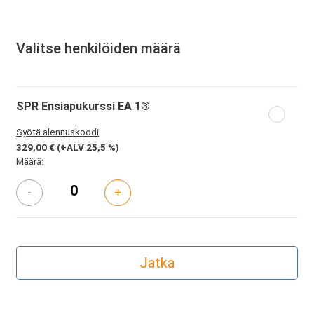
Valitse henkilöiden määrä
SPR Ensiapukurssi EA 1®
Syötä alennuskoodi
329,00 €
(+ALV 25,5 %)
Määrä:
-
+