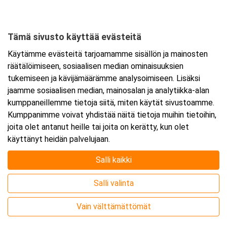
Tämä sivusto käyttää evästeitä
Ajankohta
Käytämme evästeitä tarjoamamme sisällön ja mainosten
Alkaa:
16.11.2026 08:30
räätälöimiseen, sosiaalisen median ominaisuuksien
Päättyy:
17.11.2026 15:30
tukemiseen ja kävijämäärämme analysoimiseen. Lisäksi
jaamme sosiaalisen median, mainosalan ja analytiikka-alan
kumppaneillemme tietoja siitä, miten käytät sivustoamme.
Lisää tapahtuma kalenteriisi
Kumppanimme voivat yhdistää näitä tietoja muihin tietoihin,
joita olet antanut heille tai joita on kerätty, kun olet
käyttänyt heidän palvelujaan.
Salli kaikki
Kurssipaikka
Salli valinta
Webinaari
Vain välttämättömät