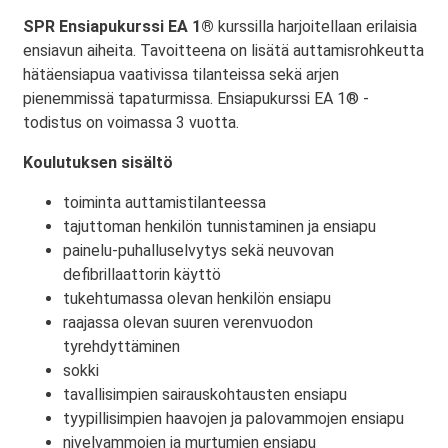
SPR Ensiapukurssi EA 1®
kurssilla harjoitellaan erilaisia
ensiavun aiheita. Tavoitteena on lisätä auttamisrohkeutta
hätäensiapua vaativissa tilanteissa sekä arjen
pienemmissä tapaturmissa. Ensiapukurssi EA 1® -
todistus on voimassa 3 vuotta.
Koulutuksen sisältö
toiminta auttamistilanteessa
tajuttoman henkilön tunnistaminen ja ensiapu
painelu-puhalluselvytys sekä neuvovan
defibrillaattorin käyttö
tukehtumassa olevan henkilön ensiapu
raajassa olevan suuren verenvuodon
tyrehdyttäminen
sokki
tavallisimpien sairauskohtausten ensiapu
tyypillisimpien haavojen ja palovammojen ensiapu
nivelvammojen ja murtumien ensiapu