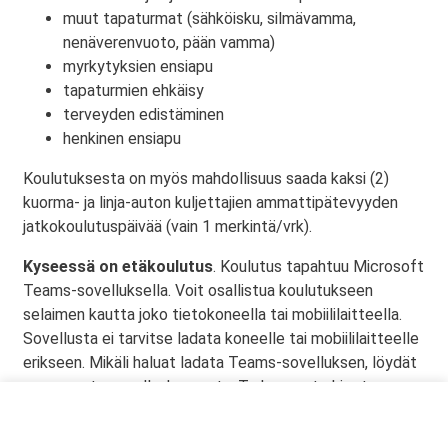
muut tapaturmat (sähköisku, silmävamma,
nenäverenvuoto, pään vamma)
myrkytyksien ensiapu
tapaturmien ehkäisy
terveyden edistäminen
henkinen ensiapu
Koulutuksesta on myös mahdollisuus saada kaksi (2)
kuorma- ja linja-auton kuljettajien ammattipätevyyden
jatkokoulutuspäivää (vain 1 merkintä/vrk).
Kyseessä on etäkoulutus
. Koulutus tapahtuu Microsoft
Teams-sovelluksella. Voit osallistua koulutukseen
selaimen kautta joko tietokoneella tai mobiililaitteella.
Sovellusta ei tarvitse ladata koneelle tai mobiililaitteelle
erikseen. Mikäli haluat ladata Teams-sovelluksen, löydät
sen omasta sovelluskaupasta. Tarkemmat ohjeet
lähetetään vahvistusviestissä