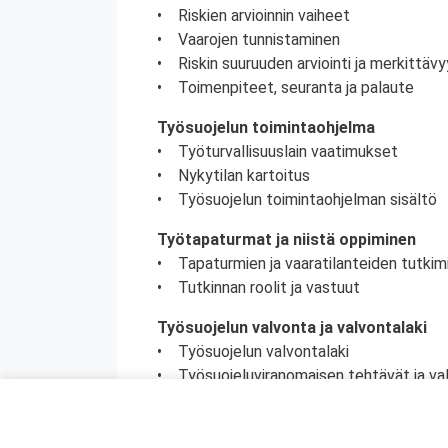
• Riskien arvioinnin vaiheet
• Vaarojen tunnistaminen
• Riskin suuruuden arviointi ja merkittä
• Toimenpiteet, seuranta ja palaute
Työsuojelun toimintaohjelma
• Työturvallisuuslain vaatimukset
• Nykytilan kartoitus
• Työsuojelun toimintaohjelman sisältö
Työtapaturmat ja niistä oppiminen
• Tapaturmien ja vaaratilanteiden tutkim
• Tutkinnan roolit ja vastuut
Työsuojelun valvonta ja valvontalaki
• Työsuojelun valvontalaki
• Työsuojeluviranomaisen tehtävät ja va
• Työsuojeluviranomaisen ja tarkastajan
• Työsuojelutarkastus