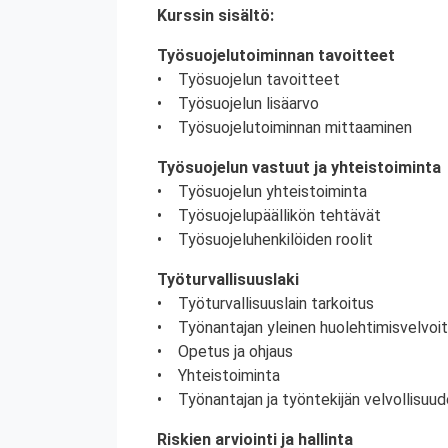
Kurssin sisältö:
Työsuojelutoiminnan tavoitteet
• Työsuojelun tavoitteet
• Työsuojelun lisäarvo
• Työsuojelutoiminnan mittaaminen
Työsuojelun vastuut ja yhteistoiminta
• Työsuojelun yhteistoiminta
• Työsuojelupäällikön tehtävät
• Työsuojeluhenkilöiden roolit
Työturvallisuuslaki
• Työturvallisuuslain tarkoitus
• Työnantajan yleinen huolehtimisvelvoi
• Opetus ja ohjaus
• Yhteistoiminta
• Työnantajan ja työntekijän velvollisuud
Riskien arviointi ja hallinta