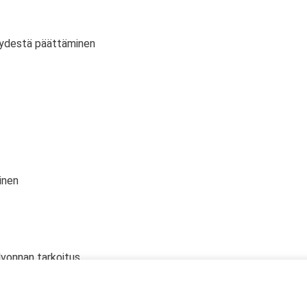
vyydestä päättäminen
inen
lvonnan tarkoitus
 oikeudet