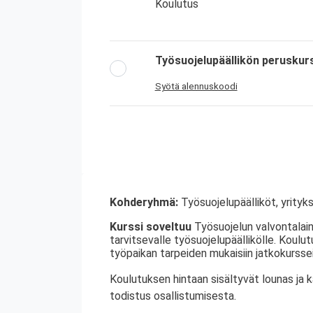
Koulutus
Työsuojelupäällikön peruskur
Syötä alennuskoodi
Kohderyhmä:
Työsuojelupäälliköt, yrityks
Kurssi soveltuu
Työsuojelun valvontalain
tarvitsevalle työsuojelupäällikölle. Koulu
työpaikan tarpeiden mukaisiin jatkokurssei
Koulutuksen hintaan sisältyvät lounas ja 
todistus osallistumisesta.