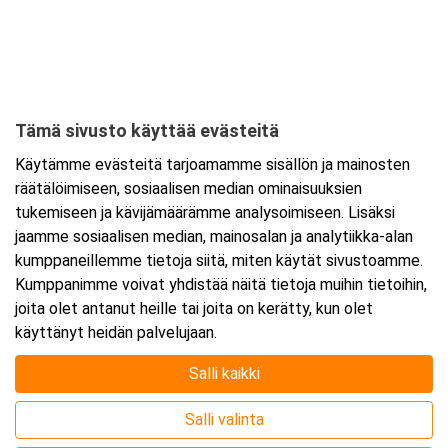
Kurssipaikka
Original Sokos Hotel Lappee
Brahenkatu 1
53100 Lappeenranta
Tämä sivusto käyttää evästeitä
Tarkempi kartta ja ajo-ohjeet
Käytämme evästeitä tarjoamamme sisällön ja mainosten
räätälöimiseen, sosiaalisen median ominaisuuksien
tukemiseen ja kävijämäärämme analysoimiseen. Lisäksi
jaamme sosiaalisen median, mainosalan ja analytiikka-alan
kumppaneillemme tietoja siitä, miten käytät sivustoamme.
Kumppanimme voivat yhdistää näitä tietoja muihin tietoihin,
joita olet antanut heille tai joita on kerätty, kun olet
käyttänyt heidän palvelujaan.
Salli kaikki
Salli valinta