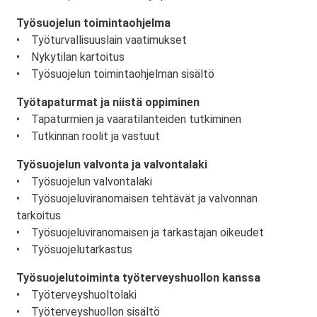
Työsuojelun toimintaohjelma
• Työturvallisuuslain vaatimukset
• Nykytilan kartoitus
• Työsuojelun toimintaohjelman sisältö
Työtapaturmat ja niistä oppiminen
• Tapaturmien ja vaaratilanteiden tutkiminen
• Tutkinnan roolit ja vastuut
Työsuojelun valvonta ja valvontalaki
• Työsuojelun valvontalaki
• Työsuojeluviranomaisen tehtävät ja valvonnan
tarkoitus
• Työsuojeluviranomaisen ja tarkastajan oikeudet
• Työsuojelutarkastus
Työsuojelutoiminta työterveyshuollon kanssa
• Työterveyshuoltolaki
• Työterveyshuollon sisältö