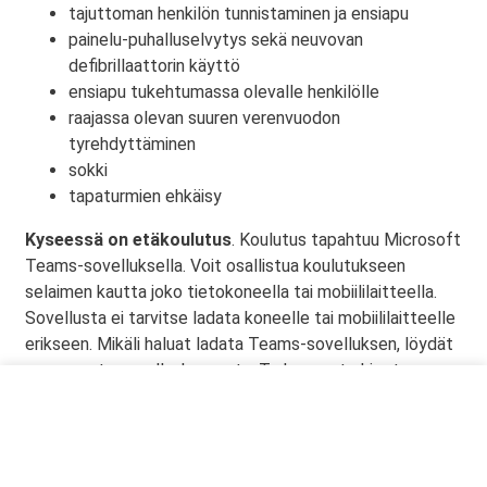
tajuttoman henkilön tunnistaminen ja ensiapu
painelu-puhalluselvytys sekä neuvovan
defibrillaattorin käyttö
ensiapu tukehtumassa olevalle henkilölle
raajassa olevan suuren verenvuodon
tyrehdyttäminen
sokki
tapaturmien ehkäisy
Kyseessä on etäkoulutus
. Koulutus tapahtuu Microsoft
Teams-sovelluksella. Voit osallistua koulutukseen
selaimen kautta joko tietokoneella tai mobiililaitteella.
Sovellusta ei tarvitse ladata koneelle tai mobiililaitteelle
erikseen. Mikäli haluat ladata Teams-sovelluksen, löydät
sen omasta sovelluskaupasta. Tarkemmat ohjeet
lähetetään vahvistusviestissä.