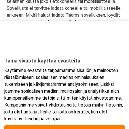
selaimen kautta joko tietokoneella tai mobiililaitteella.
Sovellusta ei tarvitse ladata koneelle tai mobiililaitteelle
erikseen. Mikäli haluat ladata Teams-sovelluksen, löydät
sen omasta sovelluskaupasta. Tarkemmat ohjeet
lähetetään vahvistusviestissä.
Tämä sivusto käyttää evästeitä
Ajankohta
Käytämme evästeitä tarjoamamme sisällön ja mainosten
Alkaa:
8.4.2026 08:30
räätälöimiseen, sosiaalisen median ominaisuuksien
Päättyy:
8.4.2026 15:30
tukemiseen ja kävijämäärämme analysoimiseen. Lisäksi
jaamme sosiaalisen median, mainosalan ja analytiikka-alan
kumppaneillemme tietoja siitä, miten käytät sivustoamme.
Lisää tapahtuma kalenteriisi
Kumppanimme voivat yhdistää näitä tietoja muihin tietoihin,
joita olet antanut heille tai joita on kerätty, kun olet
käyttänyt heidän palvelujaan.