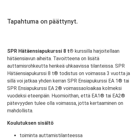
Tapahtuma on päättynyt.
SPR Hätäensiapukurssi 8 t®
kurssilla harjoitellaan
hätäensiavun aiheita. Tavoitteena on lisätä
auttamisrohkeutta henkeä uhkaavissa tilanteissa. SPR
Hätäensiapukurssi 8 t® todistus on voimassa 3 vuotta ja
sillä voi jatkaa yhden kerran SPR Ensiapukurssi EA 1® tai
SPR Ensiapukurssi EA 2® voimassaoloaikaa kolmeksi
vuodeksi eteenpäin. Huomioithan, että EA1® tai EA2®
pätevyyden tulee olla voimassa, jotta kertaaminen on
mahdollista.
Koulutuksen sisältö
toiminta auttamistilanteessa