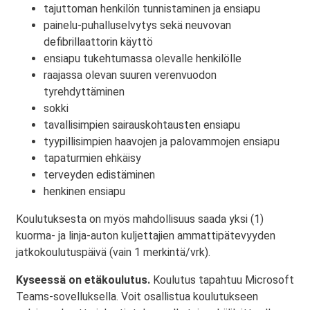
tajuttoman henkilön tunnistaminen ja ensiapu
painelu-puhalluselvytys sekä neuvovan
defibrillaattorin käyttö
ensiapu tukehtumassa olevalle henkilölle
raajassa olevan suuren verenvuodon
tyrehdyttäminen
sokki
tavallisimpien sairauskohtausten ensiapu
tyypillisimpien haavojen ja palovammojen ensiapu
tapaturmien ehkäisy
terveyden edistäminen
henkinen ensiapu
Koulutuksesta on myös mahdollisuus saada yksi (1)
kuorma- ja linja-auton kuljettajien ammattipätevyyden
jatkokoulutuspäivä (vain 1 merkintä/vrk).
Kyseessä on etäkoulutus.
Koulutus tapahtuu Microsoft
Teams-sovelluksella. Voit osallistua koulutukseen