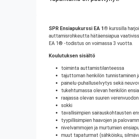
SPR Ensiapukurssi EA 1®
kurssilla harjo
auttamisrohkeutta hätäensiapua vaativiss
EA 1® -todistus on voimassa 3 vuotta.
Koulutuksen sisältö
toiminta auttamistilanteessa
tajuttoman henkilön tunnistaminen j
painelu-puhalluselvytys sekä neuvov
tukehtumassa olevan henkilön ensi
raajassa olevan suuren verenvuodo
sokki
tavallisimpien sairauskohtausten en
tyypillisimpien haavojen ja palovam
nivelvammojen ja murtumien ensiap
muut tapaturmat (sähköisku, silmä