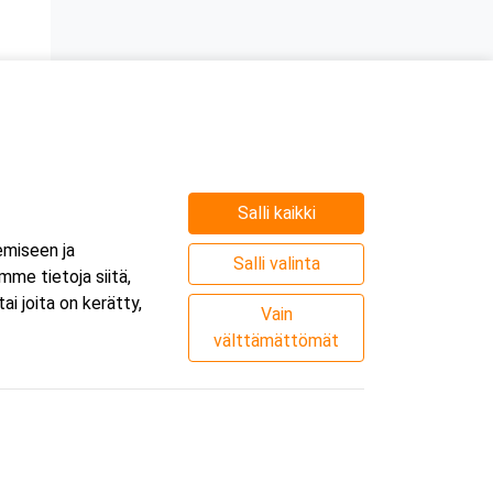
n
Salli kaikki
e
emiseen ja
.
Salli valinta
me tietoja siitä,
i joita on kerätty,
Vain
välttämättömät