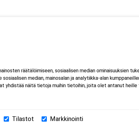
 kaksi (2) kuorma- ja linja-auton kuljettajien ammattipätevyyde
htuu Microsoft Teams-sovelluksella. Voit osallistua
eella tai mobiililaitteella. Sovellusta ei tarvitse ladata koneell
inosten räätälöimiseen, sosiaalisen median ominaisuuksien tuk
luat ladata Teams-sovelluksen, löydät sen omasta sovelluskaupasta
sosiaalisen median, mainosalan ja analytiikka-alan kumppaneillem
estissä.
istää näitä tietoja muihin tietoihin, joita olet antanut heille ta
Tilastot
Markkinointi
380 Helsinki
us.fi