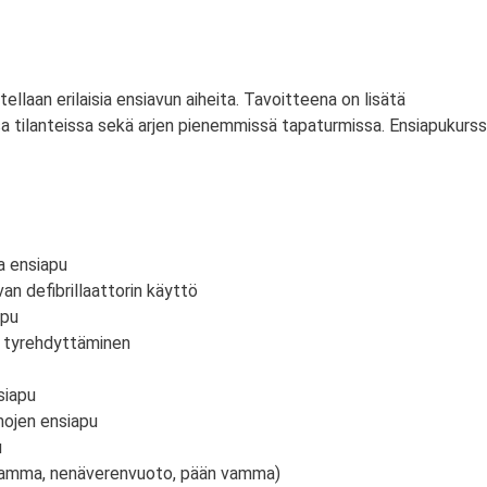
itellaan erilaisia ensiavun aiheita. Tavoitteena on lisätä
a tilanteissa sekä arjen pienemmissä tapaturmissa. Ensiapukurss
a ensiapu
an defibrillaattorin käyttö
apu
n tyrehdyttäminen
siapu
mojen ensiapu
u
vamma, nenäverenvuoto, pään vamma)