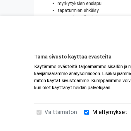
myrkytyksien ensiapu
tapaturmien ehkäisy
terveyden edistäminen
henkinen ensiapu
Koulutuksesta on myös mahdollisuus saada
jatkokoulutuspäivää (vain 1 merkintä/vrk).
Kyseessä on etäkoulutus.
Koulutus tapa
Tämä sivusto käyttää evästeitä
koulutukseen selaimen kautta joko tietokon
Käytämme evästeitä tarjoamamme sisällön ja ma
tai mobiililaitteelle erikseen. Mikäli ha
kävijämäärämme analysoimiseen. Lisäksi jaamme 
Tarkemmat ohjeet lähetetään vahvistusvi
miten käytät sivustoamme. Kumppanimme voivat yhd
kun olet käyttänyt heidän palvelujaan.
Välttämätön
Mieltymykset
Suomen Ensiapukoulutus Oy / Valimotie 21 / 00
010 5251 260 /
kurssille@suomenensiapukoulut
Tietosuojaseloste ja evästeiden käyttö