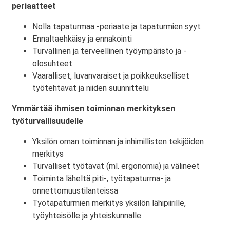
periaatteet
Nolla tapaturmaa -periaate ja tapaturmien syyt
Ennaltaehkäisy ja ennakointi
Turvallinen ja terveellinen työympäristö ja -
olosuhteet
Vaaralliset, luvanvaraiset ja poikkeukselliset
työtehtävät ja niiden suunnittelu
Ymmärtää ihmisen toiminnan merkityksen
työturvallisuudelle
Yksilön oman toiminnan ja inhimillisten tekijöiden
merkitys
Turvalliset työtavat (ml. ergonomia) ja välineet
Toiminta läheltä piti-, työtapaturma- ja
onnettomuustilanteissa
Työtapaturmien merkitys yksilön lähipiirille,
työyhteisölle ja yhteiskunnalle