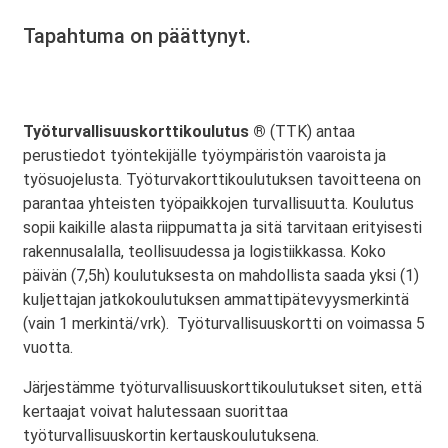
Tapahtuma on päättynyt.
Työturvallisuuskorttikoulutus ®
(TTK) antaa
perustiedot työntekijälle työympäristön vaaroista ja
työsuojelusta. Työturvakorttikoulutuksen tavoitteena on
parantaa yhteisten työpaikkojen turvallisuutta. Koulutus
sopii kaikille alasta riippumatta ja sitä tarvitaan erityisesti
rakennusalalla, teollisuudessa ja logistiikkassa. Koko
päivän (7,5h) koulutuksesta on mahdollista saada yksi (1)
kuljettajan jatkokoulutuksen ammattipätevyysmerkintä
(vain 1 merkintä/vrk). Työturvallisuuskortti on voimassa 5
vuotta.
Järjestämme työturvallisuuskorttikoulutukset siten, että
kertaajat voivat halutessaan suorittaa
työturvallisuuskortin kertauskoulutuksena.