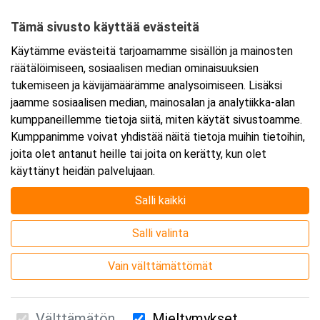
90620 Oulu
Tämä sivusto käyttää evästeitä
Tarkempi kartta ja ajo-ohjeet
Käytämme evästeitä tarjoamamme sisällön ja mainosten
räätälöimiseen, sosiaalisen median ominaisuuksien
tukemiseen ja kävijämäärämme analysoimiseen. Lisäksi
jaamme sosiaalisen median, mainosalan ja analytiikka-alan
kumppaneillemme tietoja siitä, miten käytät sivustoamme.
Kumppanimme voivat yhdistää näitä tietoja muihin tietoihin,
joita olet antanut heille tai joita on kerätty, kun olet
käyttänyt heidän palvelujaan.
Salli kaikki
Salli valinta
Vain välttämättömät
Välttämätön
Mieltymykset