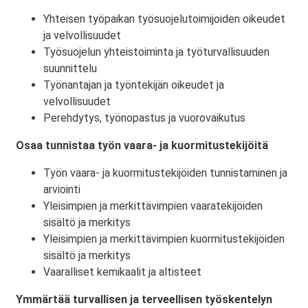
Yhteisen työpaikan työsuojelutoimijoiden oikeudet
ja velvollisuudet
Työsuojelun yhteistoiminta ja työturvallisuuden
suunnittelu
Työnantajan ja työntekijän oikeudet ja
velvollisuudet
Perehdytys, työnopastus ja vuorovaikutus
Osaa tunnistaa työn vaara- ja kuormitustekijöitä
Työn vaara- ja kuormitustekijöiden tunnistaminen ja
arviointi
Yleisimpien ja merkittävimpien vaaratekijöiden
sisältö ja merkitys
Yleisimpien ja merkittävimpien kuormitustekijöiden
sisältö ja merkitys
Vaaralliset kemikaalit ja altisteet
Ymmärtää turvallisen ja terveellisen työskentelyn