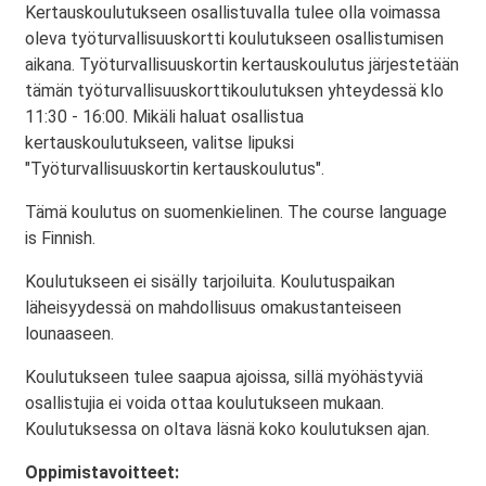
Kertauskoulutukseen osallistuvalla tulee olla voimassa
oleva työturvallisuuskortti koulutukseen osallistumisen
aikana. Työturvallisuuskortin kertauskoulutus järjestetään
tämän työturvallisuuskorttikoulutuksen yhteydessä klo
11:30 - 16:00. Mikäli haluat osallistua
kertauskoulutukseen, valitse lipuksi
"Työturvallisuuskortin kertauskoulutus".
Tämä koulutus on suomenkielinen. The course language
is Finnish.
Koulutukseen ei sisälly tarjoiluita. Koulutuspaikan
läheisyydessä on mahdollisuus omakustanteiseen
lounaaseen.
Koulutukseen tulee saapua ajoissa, sillä myöhästyviä
osallistujia ei voida ottaa koulutukseen mukaan.
Koulutuksessa on oltava läsnä koko koulutuksen ajan.
Oppimistavoitteet: