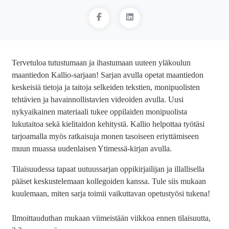
Tervetuloa tutustumaan ja ihastumaan uuteen yläkoulun
maantiedon Kallio-sarjaan! Sarjan avulla opetat maantiedon
keskeisiä tietoja ja taitoja selkeiden tekstien, monipuolisten
tehtävien ja havainnollistavien videoiden avulla. Uusi
nykyaikainen materiaali tukee oppilaiden monipuolista
lukutaitoa sekä kielitaidon kehitystä. Kallio helpottaa työtäsi
tarjoamalla myös ratkaisuja monen tasoiseen eriyttämiseen
muun muassa uudenlaisen Ytimessä-kirjan avulla.
Tilaisuudessa tapaat uutuussarjan oppikirjailijan ja illallisella
pääset keskustelemaan kollegoiden kanssa. Tule siis mukaan
kuulemaan, miten sarja toimii vaikuttavan opetustyösi tukena!
Ilmoittauduthan mukaan viimeistään viikkoa ennen tilaisuutta,