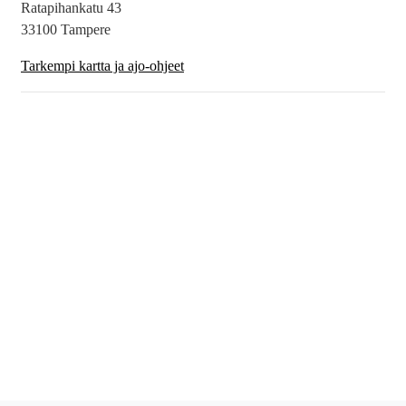
Ratapihankatu 43
33100 Tampere
Tarkempi kartta ja ajo-ohjeet