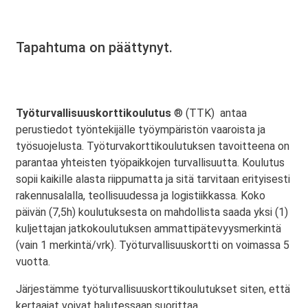
Tapahtuma on päättynyt.
Työturvallisuuskorttikoulutus
® (TTK) antaa
perustiedot työntekijälle työympäristön vaaroista ja
työsuojelusta. Työturvakorttikoulutuksen tavoitteena on
parantaa yhteisten työpaikkojen turvallisuutta. Koulutus
sopii kaikille alasta riippumatta ja sitä tarvitaan erityisesti
rakennusalalla, teollisuudessa ja logistiikkassa. Koko
päivän (7,5h) koulutuksesta on mahdollista saada yksi (1)
kuljettajan jatkokoulutuksen ammattipätevyysmerkintä
(vain 1 merkintä/vrk). Työturvallisuuskortti on voimassa 5
vuotta.
Järjestämme työturvallisuuskorttikoulutukset siten, että
kertaajat voivat halutessaan suorittaa