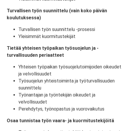
Turvallisen työn suunnittelu (vain koko päivän
koulutuksessa)
Turvallisen työn suunnittelu -prosessi
Yleisimmät kuormitustekijät
Tietää yhteisen työpaikan työsuojelun ja -
turvallisuuden periaatteet
Yhteisen työpaikan työsuojelutoimijoiden oikeudet
ja velvollisuudet
Työsuojelun yhteistoiminta ja työturvallisuuden
suunnittelu
Työnantajan ja työntekijän oikeudet ja
velvollisuudet
Perehdytys, työnopastus ja vuorovaikutus
Osaa tunnistaa työn vaara- ja kuormitustekijöitä