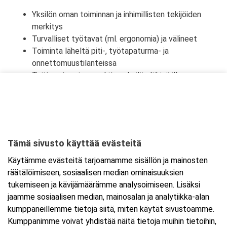
Yksilön oman toiminnan ja inhimillisten tekijöiden
merkitys
Turvalliset työtavat (ml. ergonomia) ja välineet
Toiminta läheltä piti-, työtapaturma- ja
onnettomuustilanteissa
Työtapaturmien merkitys yksilön lähipiirille,
työyhteisölle ja yhteiskunnalle
Tämä sivusto käyttää evästeitä
Ajankohta
Käytämme evästeitä tarjoamamme sisällön ja mainosten
Alkaa:
3.11.2025 08:30
räätälöimiseen, sosiaalisen median ominaisuuksien
Päättyy:
3.11.2025 16:00
tukemiseen ja kävijämäärämme analysoimiseen. Lisäksi
jaamme sosiaalisen median, mainosalan ja analytiikka-alan
kumppaneillemme tietoja siitä, miten käytät sivustoamme.
Lisää tapahtuma kalenteriisi
Kumppanimme voivat yhdistää näitä tietoja muihin tietoihin,