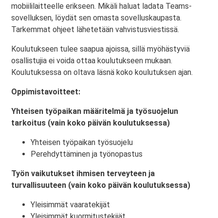
mobiililaitteelle erikseen. Mikäli haluat ladata Teams-
sovelluksen, löydät sen omasta sovelluskaupasta.
Tarkemmat ohjeet lähetetään vahvistusviestissä.
Koulutukseen tulee saapua ajoissa, sillä myöhästyviä
osallistujia ei voida ottaa koulutukseen mukaan.
Koulutuksessa on oltava läsnä koko koulutuksen ajan.
Oppimistavoitteet:
Yhteisen työpaikan määritelmä ja työsuojelun
tarkoitus (vain koko päivän koulutuksessa)
Yhteisen työpaikan työsuojelu
Perehdyttäminen ja työnopastus
Työn vaikutukset ihmisen terveyteen ja
turvallisuuteen (vain koko päivän koulutuksessa)
Yleisimmät vaaratekijät
Yleisimmät kuormitustekijät