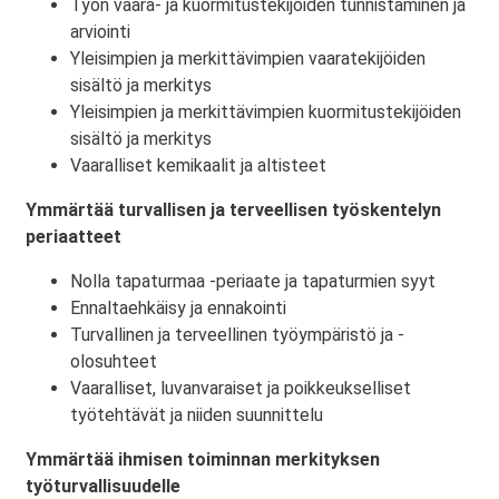
Työn vaara- ja kuormitustekijöiden tunnistaminen ja
arviointi
Yleisimpien ja merkittävimpien vaaratekijöiden
sisältö ja merkitys
Yleisimpien ja merkittävimpien kuormitustekijöiden
sisältö ja merkitys
Vaaralliset kemikaalit ja altisteet
Ymmärtää turvallisen ja terveellisen työskentelyn
periaatteet
Nolla tapaturmaa -periaate ja tapaturmien syyt
Ennaltaehkäisy ja ennakointi
Turvallinen ja terveellinen työympäristö ja -
olosuhteet
Vaaralliset, luvanvaraiset ja poikkeukselliset
työtehtävät ja niiden suunnittelu
Ymmärtää ihmisen toiminnan merkityksen
työturvallisuudelle