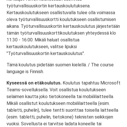
työturvallisuuskortin kertauskoulutuksena.
Kertauskoulutukseen osallistuvalla tulee olla voimassa
oleva työturvallisuuskortti koulutukseen osallistumisen
aikana. Työturvallisuuskortin kertauskoulutus järjestetään
tämän työturvallisuuskorttikoulutuksen yhteydessä klo
11:30 - 16:00. Mikäli haluat osallistua
kertauskoulutukseen, valitse lipuksi
"Työturvallisuuskortin kertauskoulutus".
Tämä koulutus pidetään suomen kielellä. / The course
language is Finnish.
Kyseessä on etäkoulutus.
Koulutus tapahtuu Microsoft
Teams-sovelluksella. Voit osallistua koulutukseen
selaimen kautta joko tietokoneella tai mobiililaitteella.
Mikäli osallistut koulutukseen mobiililaitteella (esim.
tabletti, puhelin), tulee tentti suorittaa toisella laitteella
(esim. tabletti, puhelin, tietokone) teknisten seikkojen
vuoksi. Sovellusta ei tarvitse ladata koneelle tai