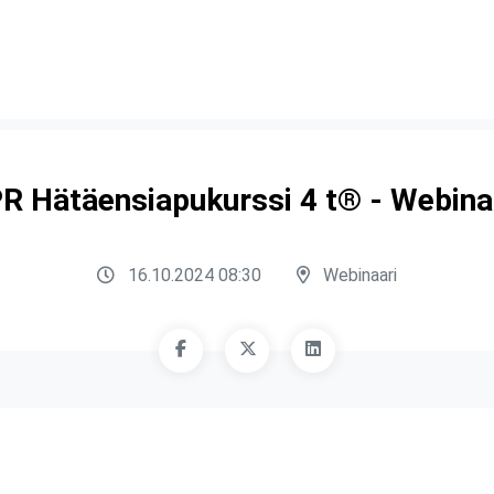
R Hätäensiapukurssi 4 t® - Webina
16.10.2024 08:30
Webinaari