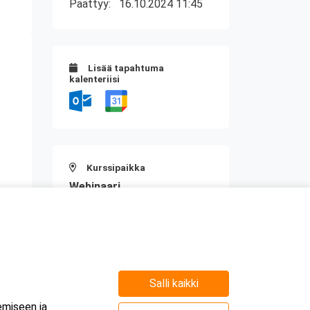
Päättyy:
16.10.2024 11:45
Lisää tapahtuma
kalenteriisi
Kurssipaikka
Webinaari
Salli kaikki
emiseen ja