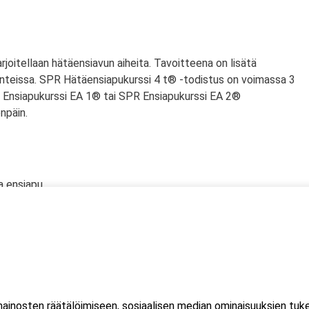
harjoitellaan hätäensiavun aiheita. Tavoitteena on lisätä
nteissa. SPR Hätäensiapukurssi 4 t® -todistus on voimassa 3
PR Ensiapukurssi EA 1® tai SPR Ensiapukurssi EA 2®
npäin.
a ensiapu
an defibrillaattorin käyttö
lölle
n tyrehdyttäminen
htuu Microsoft Teams-sovelluksessa. Sovellusta ei tarvitse
inosten räätälöimiseen, sosiaalisen median ominaisuuksien tuk