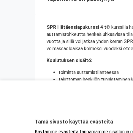
SPR Hätäensiapukurssi 4 t®
kurssilla 
auttamisrohkeutta henkeä uhkaavissa tila
vuotta ja sillä voi jatkaa yhden kerran S
voimassaoloaikaa kolmeksi vuodeksi etee
Koulutuksen sisältö:
toiminta auttamistilanteessa
tajuttoman henkilön tunnistaminen j
painelu-puhalluselvytys sekä neuvov
ensiapu tukehtumassa olevalle henki
raajassa olevan suuren verenvuodo
sokki
tapaturmien ehkäisy
Tämä sivusto käyttää evästeitä
Kyseessä on etäkoulutus.
Koulutus tapa
Käytämme evästeitä tarjoamamme sisällön ja ma