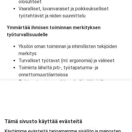
olosuhteet
Vaaralliset, luvanvaraiset ja poikkeukselliset
työtehtävät ja niiden suunnittelu
Ymmärtää ihmisen toiminnan merkityksen
työturvallisuudelle
Yksilön oman toiminnan ja inhimillisten tekijöiden
merkitys
Turvalliset työtavat (ml. ergonomia) ja välineet
Toiminta läheltä piti-, työtapaturma- ja
onnettomuustilanteissa
Työtapaturmien merkitys yksilön lähipiirille,
työyhteisölle ja yhteiskunnalle
Tämä sivusto käyttää evästeitä
Ajankohta
Käytämme evästeitä tarjoamamme sisällön ja mainosten
Alkaa:
23.10.2026 08:30