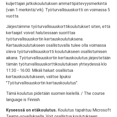
kuljettajan jatkokoulutuksen ammattipätevyysmerkintä
(vain 1 merkintä/vrk). Työturvallisuuskortti on voimassa 5
vuotta.
Järjestämme työturvallisuuskorttikoulutukset siten, että
kertaajat voivat halutessaan suorittaa
työturvallisuuskortin kertauskoulutuksena.
Kertauskoulutukseen osallistuvalla tulee olla voimassa
oleva työturvallisuuskortti koulutukseen osallistumisen
aikana. Työturvallisuuskortin kertauskoulutus järjestetään
tämän työturvallisuuskorttikoulutuksen yhteydessä klo
11:30 - 16:00. Mikäli haluat osallistua
kertauskoulutukseen, valitse lipuksi
"Työturvallisuuskortin kertauskoulutus".
Tämä koulutus pidetään suomen kielellä. / The course
language is Finnish.
Kyseessä on etäkoulutus.
Koulutus tapahtuu Microsoft
Teams-sovelluksella. Voit osallistua koulutukseen