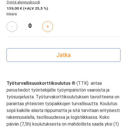
Syötä alennuskoodi
139,00 €
(+ALV 25,5 %)
Määrä:
-
+
Työturvallisuuskorttikoulutus
® (TTK) antaa
perustiedot työntekijälle työympäristön vaaroista ja
työsuojelusta. Työturvakorttikoulutuksen tavoitteena on
parantaa yhteisten työpaikkojen turvallisuutta. Koulutus
sopii kaikille alasta riippumatta ja sitä tarvitaan erityisesti
rakennusalalla, teollisuudessa ja logistiikkassa. Koko
päivän (7,5h) koulutuksesta on mahdollista saada yksi (1)