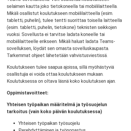
selaimen kautta joko tietokoneella tai mobiililaitteella.
Mikäli osallistut koulutukseen mobiililaitteella (esim.
tabletti, puhelin), tulee tentti suorittaa toisella laitteella
(esim. tabletti, puhelin, tietokone) teknisten seikkojen
vuoksi. Sovellusta ei tarvitse ladata koneelle tai
mobiililaitteelle erikseen. Mikäli haluat ladata Teams-
sovelluksen, löydät sen omasta sovelluskaupasta.
Tarkemmat ohjeet lähetetään vahvistusviestissä.
Koulutukseen tulee saapua ajoissa, sillä myöhästyviä
osallistujia ei voida ottaa koulutukseen mukaan.
Koulutuksessa on oltava läsnä koko koulutuksen ajan.
Oppimistavoitteet:
Yhteisen työpaikan määritelmä ja työsuojelun
tarkoitus (vain koko päivän koulutuksessa)
Yhteisen työpaikan työsuojelu
Perehdyttäminen ja työnopastus