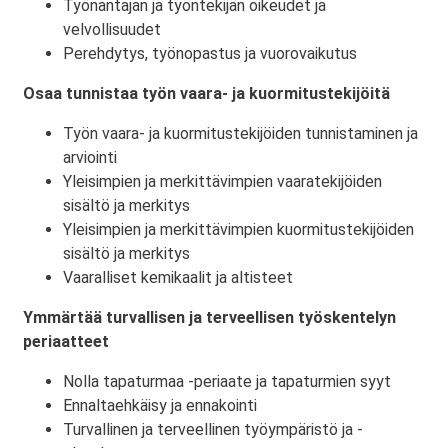
Työnantajan ja työntekijän oikeudet ja
velvollisuudet
Perehdytys, työnopastus ja vuorovaikutus
Osaa tunnistaa työn vaara- ja kuormitustekijöitä
Työn vaara- ja kuormitustekijöiden tunnistaminen ja
arviointi
Yleisimpien ja merkittävimpien vaaratekijöiden
sisältö ja merkitys
Yleisimpien ja merkittävimpien kuormitustekijöiden
sisältö ja merkitys
Vaaralliset kemikaalit ja altisteet
Ymmärtää turvallisen ja terveellisen työskentelyn
periaatteet
Nolla tapaturmaa -periaate ja tapaturmien syyt
Ennaltaehkäisy ja ennakointi
Turvallinen ja terveellinen työympäristö ja -