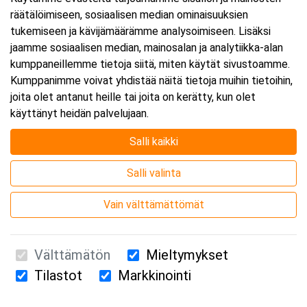
räätälöimiseen, sosiaalisen median ominaisuuksien
Päättyy:
23.10.2026 16:00
tukemiseen ja kävijämäärämme analysoimiseen. Lisäksi
jaamme sosiaalisen median, mainosalan ja analytiikka-alan
kumppaneillemme tietoja siitä, miten käytät sivustoamme.
Lisää tapahtuma kalenteriisi
Kumppanimme voivat yhdistää näitä tietoja muihin tietoihin,
joita olet antanut heille tai joita on kerätty, kun olet
käyttänyt heidän palvelujaan.
Salli kaikki
Kurssipaikka
Salli valinta
Webinaari
Vain välttämättömät
Välttämätön
Mieltymykset
Tilastot
Markkinointi
Suomen Ensiapukoulutus Oy / Valimotie 21 / 00380 Helsinki
010 5251 260 /
kurssille@suomenensiapukoulutus.fi