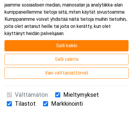
jaamme sosiaalisen median, mainosalan ja analytiikka-alan
kumppaneillemme tietoja siitä, miten käytät sivustoamme.
Kumppanimme voivat yhdistää näitä tietoja muihin tietoihin,
joita olet antanut heille tai joita on kerätty, kun olet
käyttänyt heidän palvelujaan.
Salli kaikki
Salli valinta
Vain välttämättömät
Välttämätön
Mieltymykset
Tilastot
Markkinointi
Suomen Ensiapukoulutus Oy / Valimotie 21 / 00380 Helsinki
010 5251 260 /
kurssille@suomenensiapukoulutus.fi
Tietosuojaseloste ja evästeiden käyttö