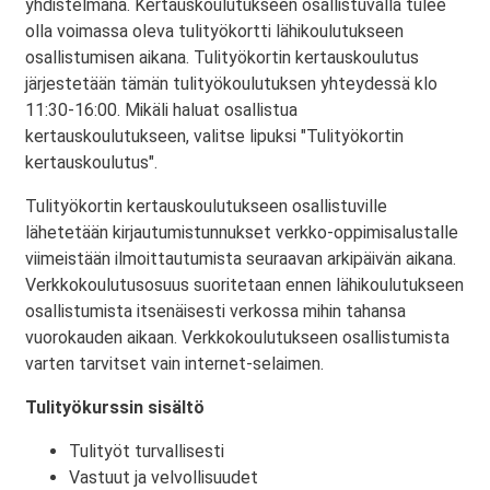
yhdistelmänä. Kertauskoulutukseen osallistuvalla tulee
olla voimassa oleva tulityökortti lähikoulutukseen
osallistumisen aikana. Tulityökortin kertauskoulutus
järjestetään tämän tulityökoulutuksen yhteydessä klo
11:30-16:00. Mikäli haluat osallistua
kertauskoulutukseen, valitse lipuksi "Tulityökortin
kertauskoulutus".
Tulityökortin kertauskoulutukseen osallistuville
lähetetään kirjautumistunnukset verkko-oppimisalustalle
viimeistään ilmoittautumista seuraavan arkipäivän aikana.
Verkkokoulutusosuus suoritetaan ennen lähikoulutukseen
osallistumista itsenäisesti verkossa mihin tahansa
vuorokauden aikaan. Verkkokoulutukseen osallistumista
varten tarvitset vain internet-selaimen.
Tulityökurssin sisältö
Tulityöt turvallisesti
Vastuut ja velvollisuudet