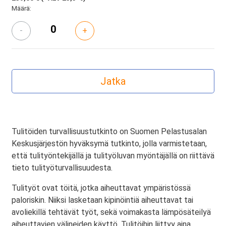
Määrä:
-
+
Tulitöiden turvallisuustutkinto on Suomen Pelastusalan
Keskusjärjestön hyväksymä tutkinto, jolla varmistetaan,
että tulityöntekijällä ja tulityöluvan myöntäjällä on riittävä
tieto tulityöturvallisuudesta.
Tulityöt ovat töitä, jotka aiheuttavat ympäristössä
paloriskin. Niiksi lasketaan kipinöintiä aiheuttavat tai
avoliekillä tehtävät työt, sekä voimakasta lämpösäteilyä
aiheuttavien välineiden käyttö. Tulitöihin liittyy aina