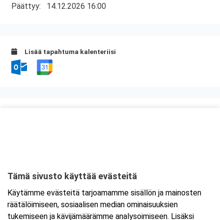
Päättyy:
14.12.2026 16:00
Lisää tapahtuma kalenteriisi
Kurssipaikka
Juurakon Kellari
Juurikoskenkatu 6
84100 Ylivieska
Tämä sivusto käyttää evästeitä
Tarkempi kartta ja ajo-ohjeet
Käytämme evästeitä tarjoamamme sisällön ja mainosten
räätälöimiseen, sosiaalisen median ominaisuuksien
tukemiseen ja kävijämäärämme analysoimiseen. Lisäksi