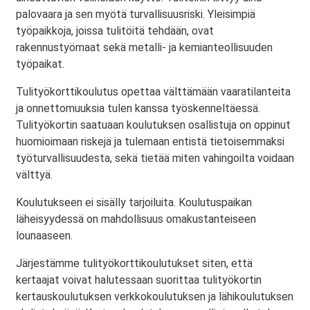
palovaara ja sen myötä turvallisuusriski. Yleisimpiä
työpaikkoja, joissa tulitöitä tehdään, ovat
rakennustyömaat sekä metalli- ja kemianteollisuuden
työpaikat.
Tulityökorttikoulutus opettaa välttämään vaaratilanteita
ja onnettomuuksia tulen kanssa työskenneltäessä.
Tulityökortin saatuaan koulutuksen osallistuja on oppinut
huomioimaan riskejä ja tulemaan entistä tietoisemmaksi
työturvallisuudesta, sekä tietää miten vahingoilta voidaan
välttyä.
Koulutukseen ei sisälly tarjoiluita. Koulutuspaikan
läheisyydessä on mahdollisuus omakustanteiseen
lounaaseen.
Järjestämme tulityökorttikoulutukset siten, että
kertaajat voivat halutessaan suorittaa tulityökortin
kertauskoulutuksen verkkokoulutuksen ja lähikoulutuksen