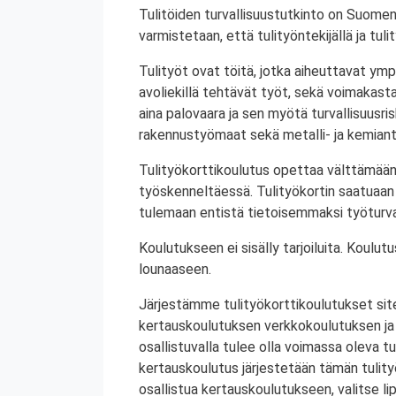
Tulitöiden turvallisuustutkinto on Suomen
varmistetaan, että tulityöntekijällä ja tul
Tulityöt ovat töitä, jotka aiheuttavat ympä
avoliekillä tehtävät työt, sekä voimakasta 
aina palovaara ja sen myötä turvallisuusrisk
rakennustyömaat sekä metalli- ja kemiant
Tulityökorttikoulutus opettaa välttämään
työskenneltäessä. Tulityökortin saatuaan 
tulemaan entistä tietoisemmaksi työturval
Koulutukseen ei sisälly tarjoiluita. Koul
lounaaseen.
Järjestämme tulityökorttikoulutukset site
kertauskoulutuksen verkkokoulutuksen ja
osallistuvalla tulee olla voimassa oleva tu
kertauskoulutus järjestetään tämän tulit
osallistua kertauskoulutukseen, valitse li