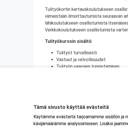
Tulityökortin kertauskoulutukseen osallis
viimeistään ilmoittautumista seuraavan a
lähikoulutukseen osallistumista itsenäise
Verkkokoulutukseen osallistumista varten 
Tulityökurssin sisältö
Tulityöt turvallisesti
Vastuut ja velvollisuudet
Tulityön vaarojen tunnistaminen
Turvatoimet eri toimintaympäristöi
Toiminta onnettomuustilanteessa
Käytännön harjoittelu (alkusammutu
Kurssikoe
Tulityökortti on voimassa viisi vuotta. Tu
Tämä sivusto käyttää evästeitä
Tanskassa. Pohjoismaisten palontorjunta
Käytämme evästeitä tarjoamamme sisällön ja ma
Ruotsin tulityökoulutus uudistui heinäku
kävijämäärämme analysoimiseen. Lisäksi jaamme 
Ruotsissa enää pätevä.