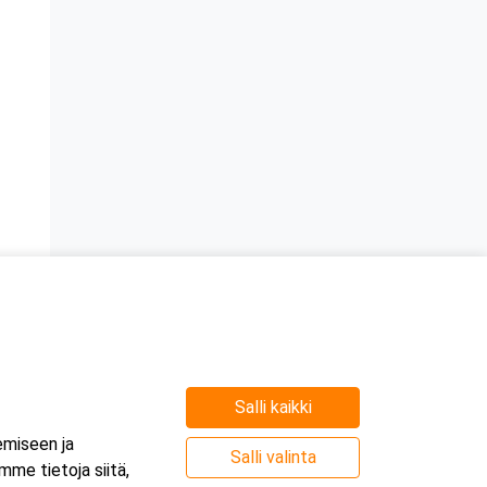
Salli kaikki
emiseen ja
Salli valinta
me tietoja siitä,