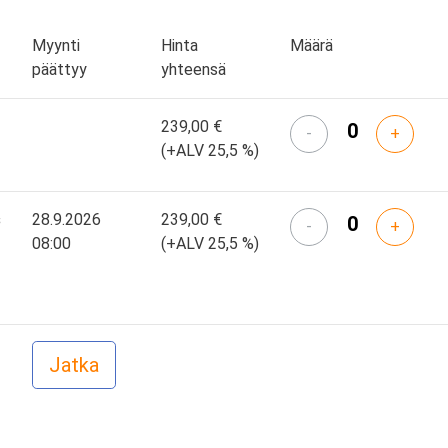
Myynti
Hinta
Määrä
päättyy
yhteensä
239,00 €
-
+
(+ALV 25,5 %)
s
28.9.2026
239,00 €
-
+
08:00
(+ALV 25,5 %)