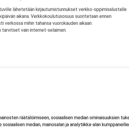
tuville lähetetään kirjautumistunnukset verkko-oppimisalustalle
rkipäivän aikana. Verkkokoulutusosuus suoritetaan ennen
sti verkossa mihin tahansa vuorokauden aikaan.
tarvitset vain internet-selaimen.
ssä
s)
lityökortti on voimassa Suomen lisäksi myös Norjassa ja
liittojen hyväksymä tulityökortti hyväksytään myös Suomessa.
inosten räätälöimiseen, sosiaalisen median ominaisuuksien tuk
ussa 2023, jonka seurauksena Suomessa myönnetty kortti ei ole
sosiaalisen median, mainosalan ja analytiikka-alan kumppaneillem