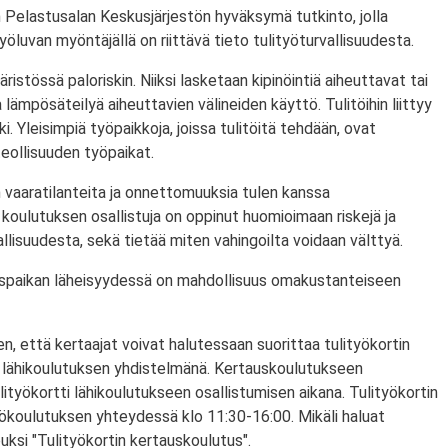
 Pelastusalan Keskusjärjestön hyväksymä tutkinto, jolla
ityöluvan myöntäjällä on riittävä tieto tulityöturvallisuudesta.
ristössä paloriskin. Niiksi lasketaan kipinöintiä aiheuttavat tai
lämpösäteilyä aiheuttavien välineiden käyttö. Tulitöihin liittyy
i. Yleisimpiä työpaikkoja, joissa tulitöitä tehdään, ovat
eollisuuden työpaikat.
 vaaratilanteita ja onnettomuuksia tulen kanssa
koulutuksen osallistuja on oppinut huomioimaan riskejä ja
lisuudesta, sekä tietää miten vahingoilta voidaan välttyä.
utuspaikan läheisyydessä on mahdollisuus omakustanteiseen
n, että kertaajat voivat halutessaan suorittaa tulityökortin
 lähikoulutuksen yhdistelmänä. Kertauskoulutukseen
lityökortti lähikoulutukseen osallistumisen aikana. Tulityökortin
yökoulutuksen yhteydessä klo 11:30-16:00. Mikäli haluat
puksi "Tulityökortin kertauskoulutus".