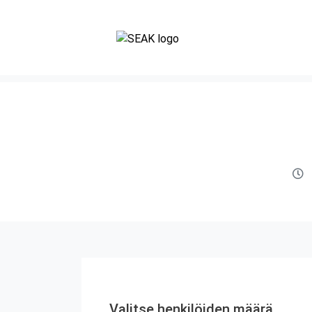
Valitse henkilöiden määrä