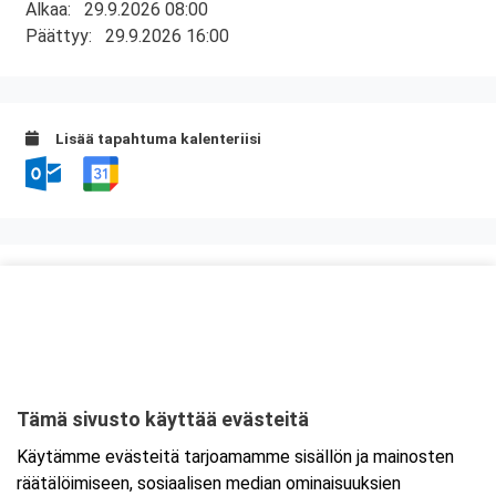
Alkaa:
29.9.2026 08:00
Päättyy:
29.9.2026 16:00
Lisää tapahtuma kalenteriisi
Kurssipaikka
Knitter Business Park, Preston koulutustilat
Kutojantie 6-8 (8.krs)
02630 Espoo
Tämä sivusto käyttää evästeitä
Tarkempi kartta ja ajo-ohjeet
Käytämme evästeitä tarjoamamme sisällön ja mainosten
räätälöimiseen, sosiaalisen median ominaisuuksien