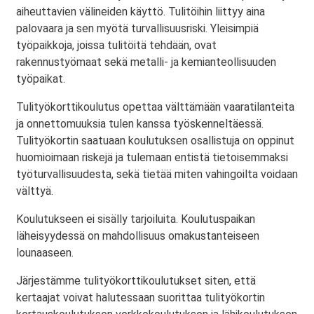
aiheuttavien välineiden käyttö. Tulitöihin liittyy aina
palovaara ja sen myötä turvallisuusriski. Yleisimpiä
työpaikkoja, joissa tulitöitä tehdään, ovat
rakennustyömaat sekä metalli- ja kemianteollisuuden
työpaikat.
Tulityökorttikoulutus opettaa välttämään vaaratilanteita
ja onnettomuuksia tulen kanssa työskenneltäessä.
Tulityökortin saatuaan koulutuksen osallistuja on oppinut
huomioimaan riskejä ja tulemaan entistä tietoisemmaksi
työturvallisuudesta, sekä tietää miten vahingoilta voidaan
välttyä.
Koulutukseen ei sisälly tarjoiluita. Koulutuspaikan
läheisyydessä on mahdollisuus omakustanteiseen
lounaaseen.
Järjestämme tulityökorttikoulutukset siten, että
kertaajat voivat halutessaan suorittaa tulityökortin