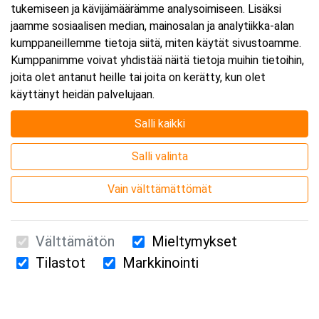
tukemiseen ja kävijämäärämme analysoimiseen. Lisäksi
jaamme sosiaalisen median, mainosalan ja analytiikka-alan
kumppaneillemme tietoja siitä, miten käytät sivustoamme.
Kumppanimme voivat yhdistää näitä tietoja muihin tietoihin,
joita olet antanut heille tai joita on kerätty, kun olet
käyttänyt heidän palvelujaan.
Salli kaikki
Salli valinta
Vain välttämättömät
Välttämätön
Mieltymykset
Tilastot
Markkinointi
Suomen Ensiapukoulutus Oy / Valimotie 21 / 00380 Helsinki
010 5251 260 /
kurssille@suomenensiapukoulutus.fi
Tietosuojaseloste ja evästeiden käyttö