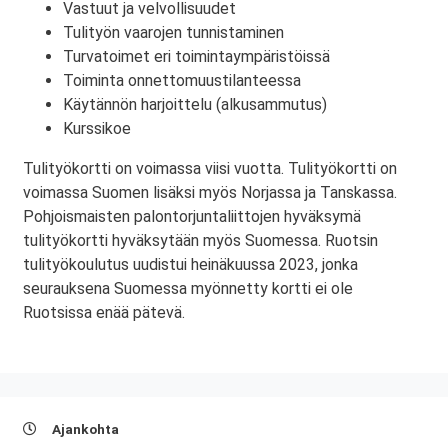
Vastuut ja velvollisuudet
Tulityön vaarojen tunnistaminen
Turvatoimet eri toimintaympäristöissä
Toiminta onnettomuustilanteessa
Käytännön harjoittelu (alkusammutus)
Kurssikoe
Tulityökortti on voimassa viisi vuotta. Tulityökortti on
voimassa Suomen lisäksi myös Norjassa ja Tanskassa.
Pohjoismaisten palontorjuntaliittojen hyväksymä
tulityökortti hyväksytään myös Suomessa. Ruotsin
tulityökoulutus uudistui heinäkuussa 2023, jonka
seurauksena Suomessa myönnetty kortti ei ole
Ruotsissa enää pätevä.
Ajankohta