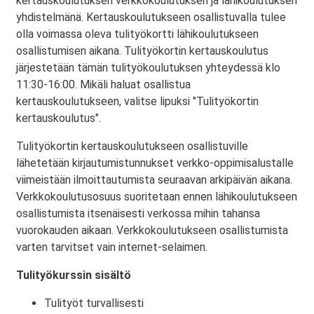
kertauskoulutuksen verkkokoulutuksen ja lähikoulutuksen
yhdistelmänä. Kertauskoulutukseen osallistuvalla tulee
olla voimassa oleva tulityökortti lähikoulutukseen
osallistumisen aikana. Tulityökortin kertauskoulutus
järjestetään tämän tulityökoulutuksen yhteydessä klo
11:30-16:00. Mikäli haluat osallistua
kertauskoulutukseen, valitse lipuksi "Tulityökortin
kertauskoulutus".
Tulityökortin kertauskoulutukseen osallistuville
lähetetään kirjautumistunnukset verkko-oppimisalustalle
viimeistään ilmoittautumista seuraavan arkipäivän aikana.
Verkkokoulutusosuus suoritetaan ennen lähikoulutukseen
osallistumista itsenäisesti verkossa mihin tahansa
vuorokauden aikaan. Verkkokoulutukseen osallistumista
varten tarvitset vain internet-selaimen.
Tulityökurssin sisältö
Tulityöt turvallisesti