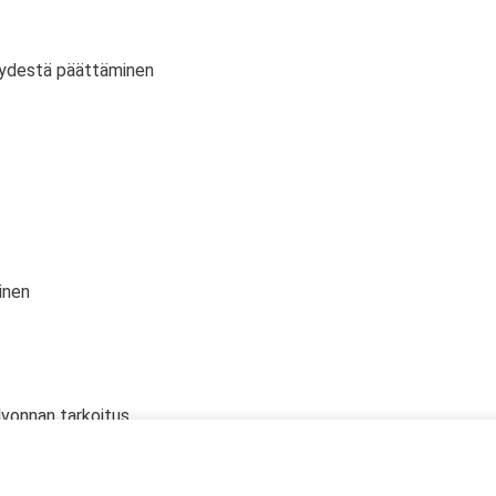
vyydestä päättäminen
inen
lvonnan tarkoitus
 oikeudet