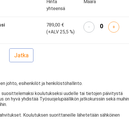
Hinta
Määrä
yhteensä
ssi
789,00 €
-
+
(+ALV 25,5 %)
en johto, esihenkilöt ja henkilöstöhallinto.
 suosittelemaksi koulutukseksi uudelle tai tietojen päivitystä
tus on hyvä yhdistää Työsuojelupäällikön jatkokurssiin sekä muihin
hin.
kahvitukset. Koulutuksen suorittaneille lähetetään sähköinen