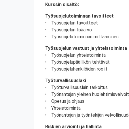
Kurssin sisältö:
Työsuojelutoiminnan tavoitteet
• Työsuojelun tavoitteet
• Työsuojelun lisäarvo
• Työsuojelutoiminnan mittaaminen
Työsuojelun vastuut ja yhteistoiminta
• Työsuojelun yhteistoiminta
• Työsuojelupäällikön tehtävät
• Työsuojeluhenkilöiden roolit
Työturvallisuuslaki
• Työturvallisuuslain tarkoitus
• Työnantajan yleinen huolehtimisvelvoi
• Opetus ja ohjaus
• Yhteistoiminta
• Työnantajan ja työntekijän velvollisuud
Riskien arviointi ja hallinta