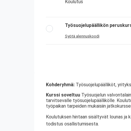
Koulutus
Työsuojelupäällikön peruskur
Syötä alennuskoodi
Kohderyhmä:
Työsuojelupäälliköt, yrityks
Kurssi soveltuu
Työsuojelun valvontalain
tarvitsevalle työsuojelupäällikölle. Koulu
työpaikan tarpeiden mukaisiin jatkokurssei
Koulutuksen hintaan sisältyvät lounas ja 
todistus osallistumisesta.