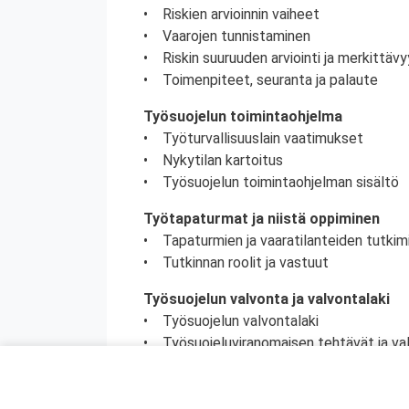
• Riskien arvioinnin vaiheet
• Vaarojen tunnistaminen
• Riskin suuruuden arviointi ja merkittä
• Toimenpiteet, seuranta ja palaute
Työsuojelun toimintaohjelma
• Työturvallisuuslain vaatimukset
• Nykytilan kartoitus
• Työsuojelun toimintaohjelman sisältö
Työtapaturmat ja niistä oppiminen
• Tapaturmien ja vaaratilanteiden tutkim
• Tutkinnan roolit ja vastuut
Työsuojelun valvonta ja valvontalaki
• Työsuojelun valvontalaki
• Työsuojeluviranomaisen tehtävät ja va
• Työsuojeluviranomaisen ja tarkastajan
• Työsuojelutarkastus