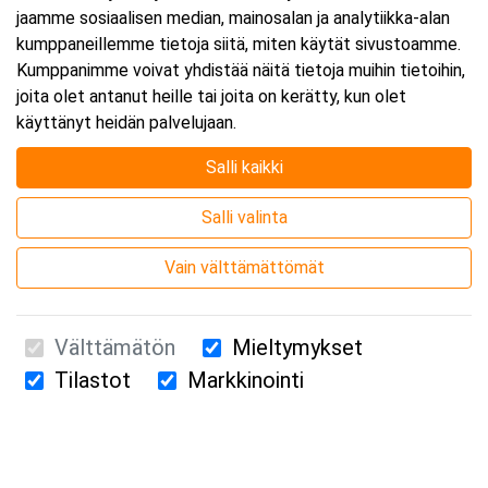
jaamme sosiaalisen median, mainosalan ja analytiikka-alan
kumppaneillemme tietoja siitä, miten käytät sivustoamme.
Kumppanimme voivat yhdistää näitä tietoja muihin tietoihin,
joita olet antanut heille tai joita on kerätty, kun olet
käyttänyt heidän palvelujaan.
Salli kaikki
Salli valinta
Vain välttämättömät
Välttämätön
Mieltymykset
Tilastot
Markkinointi
Suomen Ensiapukoulutus Oy / Valimotie 21 / 00380 Helsinki
010 5251 260 /
kurssille@suomenensiapukoulutus.fi
Tietosuojaseloste ja evästeiden käyttö