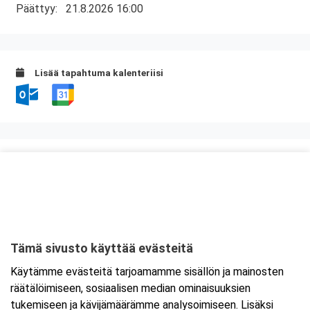
Päättyy:
21.8.2026 16:00
Lisää tapahtuma kalenteriisi
Kurssipaikka
Hotel Savonia
Sammakkolammentie 2
70200 Kuopio
Tämä sivusto käyttää evästeitä
Tarkempi kartta ja ajo-ohjeet
Käytämme evästeitä tarjoamamme sisällön ja mainosten
räätälöimiseen, sosiaalisen median ominaisuuksien
tukemiseen ja kävijämäärämme analysoimiseen. Lisäksi