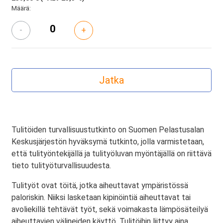
Määrä:
-
+
Tulitöiden turvallisuustutkinto on Suomen Pelastusalan
Keskusjärjestön hyväksymä tutkinto, jolla varmistetaan,
että tulityöntekijällä ja tulityöluvan myöntäjällä on riittävä
tieto tulityöturvallisuudesta.
Tulityöt ovat töitä, jotka aiheuttavat ympäristössä
paloriskin. Niiksi lasketaan kipinöintiä aiheuttavat tai
avoliekillä tehtävät työt, sekä voimakasta lämpösäteilyä
aiheuttavien välineiden käyttö. Tulitöihin liittyy aina