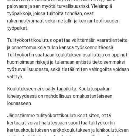
palovaara ja sen myötä turvallisuusriski. Yleisimpiä
työpaikkoja, joissa tulitöitä tehdään, ovat
rakennustyömaat sekä metalli- ja kemianteollisuuden
työpaikat.
Tulityökorttikoulutus opettaa välttämään vaaratilanteita
ja onnettomuuksia tulen kanssa työskenneltäessä.
Tulityökortin saatuaan koulutuksen osallistuja on oppinut
huomioimaan riskejä ja tulemaan entistä tietoisemmaksi
työturvallisuudesta, sekä tietää miten vahingoilta voidaan
välttyä.
Koulutukseen ei sisälly tarjoiluita. Koulutuspaikan
läheisyydessä on mahdollisuus omakustanteiseen
lounaaseen.
Järjestämme tulityökorttikoulutukset siten, että
kertaajat voivat halutessaan suorittaa tulityökortin
kertauskoulutuksen verkkokoulutuksen ja lähikoulutuksen