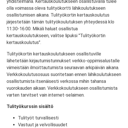
yhdistelmänä. Kertauskoulutukseen osallistuvalla tulee
olla voimassa oleva tulityökortti lähikoulutukseen
osallistumisen aikana. Tulityökortin kertauskoulutus
järjestetään tämän tulityökoulutuksen yhteydessä klo
11:30-16:00. Mikäli haluat osallistua
kertauskoulutukseen, valitse lipuksi "Tulityökortin
kertauskoulutus".
Tulityökortin kertauskoulutukseen osallistuville
lähetetään kirjautumistunnukset verkko-oppimisalustalle
viimeistään ilmoittautumista seuraavan arkipäivän aikana.
Verkkokoulutusosuus suoritetaan ennen lähikoulutukseen
osallistumista itsenäisesti verkossa mihin tahansa
vuorokauden aikaan. Verkkokoulutukseen osallistumista
varten tarvitset vain internet-selaimen.
Tulityökurssin sisältö
Tulityöt turvallisesti
Vastuut ja velvollisuudet