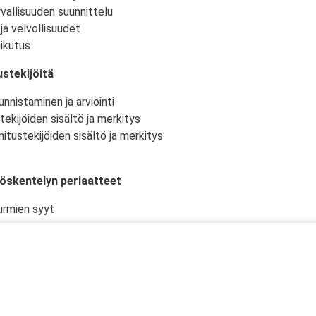
vallisuuden suunnittelu
ja velvollisuudet
ikutus
stekijöitä
nnistaminen ja arviointi
tekijöiden sisältö ja merkitys
itustekijöiden sisältö ja merkitys
yöskentelyn periaatteet
urmien syyt
istö ja -olosuhteet
kselliset työtehtävät ja niiden suunnittelu
en työturvallisuudelle