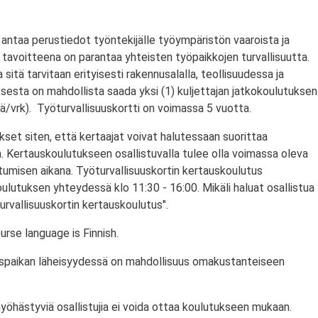
antaa perustiedot työntekijälle työympäristön vaaroista ja
tavoitteena on parantaa yhteisten työpaikkojen turvallisuutta.
a sitä tarvitaan erityisesti rakennusalalla, teollisuudessa ja
ksesta on mahdollista saada yksi (1) kuljettajan jatkokoulutuksen
/vrk). Työturvallisuuskortti on voimassa 5 vuotta.
set siten, että kertaajat voivat halutessaan suorittaa
. Kertauskoulutukseen osallistuvalla tulee olla voimassa oleva
stumisen aikana. Työturvallisuuskortin kertauskoulutus
ulutuksen yhteydessä klo 11:30 - 16:00. Mikäli haluat osallistua
urvallisuuskortin kertauskoulutus".
rse language is Finnish.
utuspaikan läheisyydessä on mahdollisuus omakustanteiseen
myöhästyviä osallistujia ei voida ottaa koulutukseen mukaan.