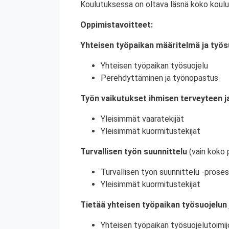
Koulutuksessa on oltava läsnä koko koulu
Oppimistavoitteet:
Yhteisen työpaikan määritelmä ja työs
Yhteisen työpaikan työsuojelu
Perehdyttäminen ja työnopastus
Työn vaikutukset ihmisen terveyteen ja
Yleisimmät vaaratekijät
Yleisimmät kuormitustekijät
Turvallisen työn suunnittelu
(vain koko 
Turvallisen työn suunnittelu -proses
Yleisimmät kuormitustekijät
Tietää yhteisen työpaikan työsuojelun 
Yhteisen työpaikan työsuojelutoimij