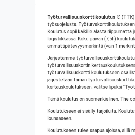
Työturvallisuuskorttikoulutus ®
(TTK) 
työsuojelusta. Työturvakorttikoulutuksen 
Koulutus sopii kaikille alasta riippumatta j
logistiikkassa. Koko päivän (7,5h) koulutu
ammattipätevyysmerkintä (vain 1 merkintä
Järjestämme työturvallisuuskorttikoulutuk
työturvallisuuskortin kertauskoulutuksena
työturvallisuuskortti koulutukseen osalli
järjestetään tämän työturvallisuuskorttiko
kertauskoulutukseen, valitse lipuksi "Työt
Tämä koulutus on suomenkielinen. The cou
Koulutukseen ei sisälly tarjoiluita. Koul
lounaaseen.
Koulutukseen tulee saapua ajoissa, sillä 