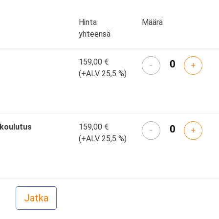
Hinta
Määrä
yhteensä
159,00 €
-
+
(+ALV 25,5 %)
skoulutus
159,00 €
-
+
(+ALV 25,5 %)