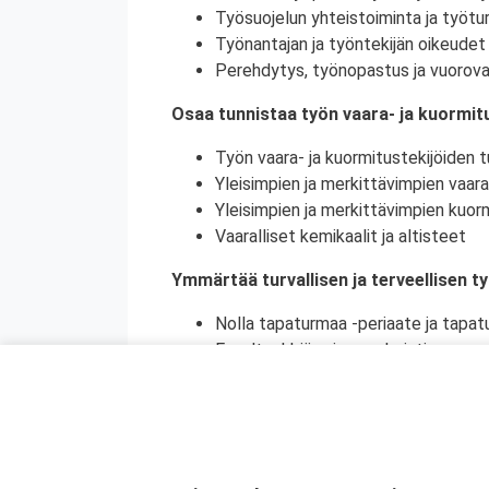
Työsuojelun yhteistoiminta ja työtur
Työnantajan ja työntekijän oikeudet 
Perehdytys, työnopastus ja vuorova
Osaa tunnistaa työn vaara- ja kuormitu
Työn vaara- ja kuormitustekijöiden tu
Yleisimpien ja merkittävimpien vaara
Yleisimpien ja merkittävimpien kuorm
Vaaralliset kemikaalit ja altisteet
Ymmärtää turvallisen ja terveellisen t
Nolla tapaturmaa -periaate ja tapat
Ennaltaehkäisy ja ennakointi
Turvallinen ja terveellinen työympär
Vaaralliset, luvanvaraiset ja poikkeu
Ymmärtää ihmisen toiminnan merkityks