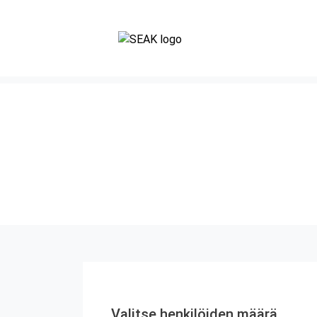
Valitse henkilöiden määrä