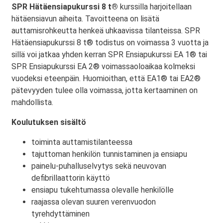
SPR Hätäensiapukurssi 8 t®
kurssilla harjoitellaan
hätäensiavun aiheita. Tavoitteena on lisätä
auttamisrohkeutta henkeä uhkaavissa tilanteissa. SPR
Hätäensiapukurssi 8 t® todistus on voimassa 3 vuotta ja
sillä voi jatkaa yhden kerran SPR Ensiapukurssi EA 1® tai
SPR Ensiapukurssi EA 2® voimassaoloaikaa kolmeksi
vuodeksi eteenpäin. Huomioithan, että EA1® tai EA2®
pätevyyden tulee olla voimassa, jotta kertaaminen on
mahdollista.
Koulutuksen sisältö
toiminta auttamistilanteessa
tajuttoman henkilön tunnistaminen ja ensiapu
painelu-puhalluselvytys sekä neuvovan
defibrillaattorin käyttö
ensiapu tukehtumassa olevalle henkilölle
raajassa olevan suuren verenvuodon
tyrehdyttäminen