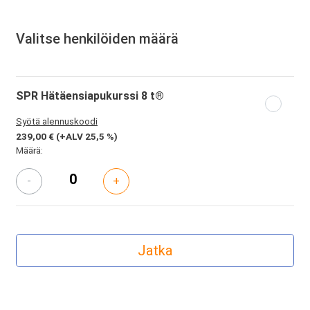
Valitse henkilöiden määrä
SPR Hätäensiapukurssi 8 t®
Syötä alennuskoodi
239,00 €
(+ALV 25,5 %)
Määrä:
-
+