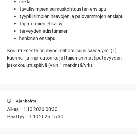
sokki
tavallisimpien sairauskohtausten ensiapu
tyypillisimpien haavojen ja palovammojen ensiapu
tapaturmien ehkäisy
terveyden edistäminen
henkinen ensiapu
Koulutuksesta on myös mahdollisuus saada yksi (1)
kuorma- ja linja-auton kuljettajien ammattipätevyyden
jatkokoulutuspäivä (vain 1 merkintä/vrk).
Ajankohta
Alkaa:
1.10.2026 08:30
Päättyy:
1.10.2026 15:30