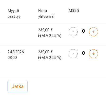
Myynti
Hinta
Määrä
päättyy
yhteensä
239,00 €
-
+
(+ALV 25,5 %)
s
24.8.2026
239,00 €
-
+
08:00
(+ALV 25,5 %)