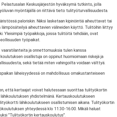
 Pelastusalan Keskusjärjestön hyväksymä tutkinto, jolla
ityöluvan myöntäjällä on riittävä tieto tulityöturvallisuudesta.
ristössä paloriskin. Niiksi lasketaan kipinöintiä aiheuttavat tai
lämpösäteilyä aiheuttavien välineiden käyttö. Tulitöihin liittyy
i. Yleisimpiä työpaikkoja, joissa tulitöitä tehdään, ovat
eollisuuden työpaikat.
 vaaratilanteita ja onnettomuuksia tulen kanssa
koulutuksen osallistuja on oppinut huomioimaan riskejä ja
lisuudesta, sekä tietää miten vahingoilta voidaan välttyä.
utuspaikan läheisyydessä on mahdollisuus omakustanteiseen
n, että kertaajat voivat halutessaan suorittaa tulityökortin
 lähikoulutuksen yhdistelmänä. Kertauskoulutukseen
lityökortti lähikoulutukseen osallistumisen aikana. Tulityökortin
yökoulutuksen yhteydessä klo 11:30-16:00. Mikäli haluat
puksi "Tulityökortin kertauskoulutus".