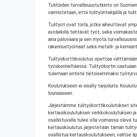
Tulitöiden turvallisuustutkinto on Suomen
varmistetaan, että tulityöntekijällä ja tul
Tulityöt ovat töitä, jotka aiheuttavat ympä
avoliekillä tehtävät työt, sekä voimakasta 
aina palovaara ja sen myötä turvallisuusrisk
rakennustyömaat sekä metalli- ja kemiant
Tulityökorttikoulutus opettaa välttämään
työskenneltäessä. Tulityökortin saatuaan 
tulemaan entistä tietoisemmaksi työturval
Koulutukseen ei sisälly tarjoiluita. Koul
lounaaseen.
Järjestämme tulityökorttikoulutukset site
kertauskoulutuksen verkkokoulutuksen ja
osallistuvalla tulee olla voimassa oleva tu
kertauskoulutus järjestetään tämän tulit
osallistua kertauskoulutukseen, valitse li