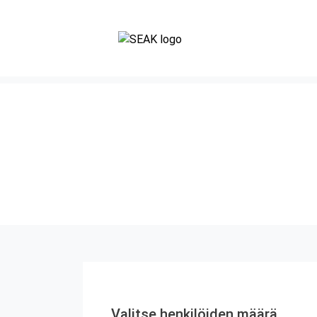
Valitse henkilöiden määrä