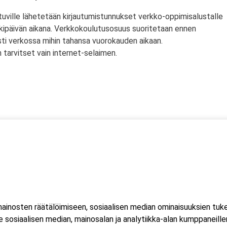
tuville lähetetään kirjautumistunnukset verkko-oppimisalustalle
rkipäivän aikana. Verkkokoulutusosuus suoritetaan ennen
sti verkossa mihin tahansa vuorokauden aikaan.
tarvitset vain internet-selaimen.
ssä
s)
lityökortti on voimassa Suomen lisäksi myös Norjassa ja
liittojen hyväksymä tulityökortti hyväksytään myös Suomessa.
inosten räätälöimiseen, sosiaalisen median ominaisuuksien tuk
ussa 2023, jonka seurauksena Suomessa myönnetty kortti ei ole
sosiaalisen median, mainosalan ja analytiikka-alan kumppaneillem