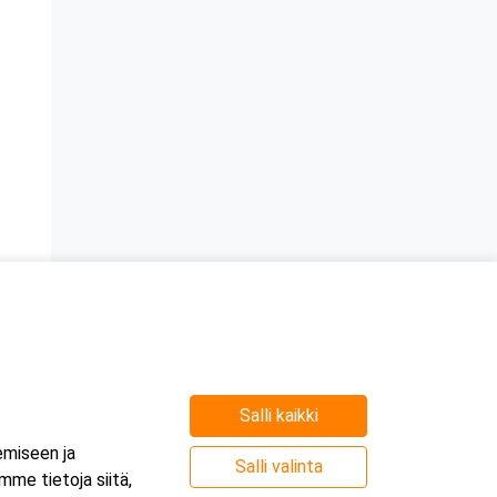
Salli kaikki
emiseen ja
Salli valinta
me tietoja siitä,