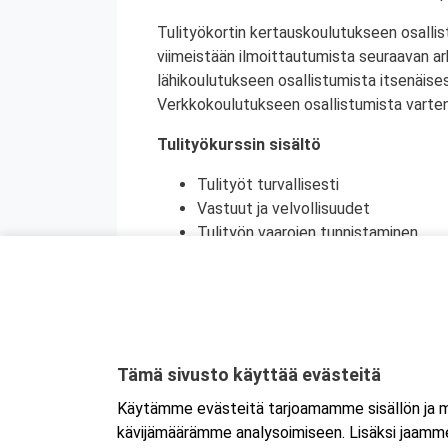
Tulityökortin kertauskoulutukseen osallis
viimeistään ilmoittautumista seuraavan a
lähikoulutukseen osallistumista itsenäise
Verkkokoulutukseen osallistumista varten 
Tulityökurssin sisältö
Tulityöt turvallisesti
Vastuut ja velvollisuudet
Tulityön vaarojen tunnistaminen
Turvatoimet eri toimintaympäristöi
Toiminta onnettomuustilanteessa
Käytännön harjoittelu (alkusammutu
Kurssikoe
Tulityökortti on voimassa viisi vuotta. Tu
Tämä sivusto käyttää evästeitä
Tanskassa. Pohjoismaisten palontorjunta
Käytämme evästeitä tarjoamamme sisällön ja ma
Ruotsin tulityökoulutus uudistui heinäku
kävijämäärämme analysoimiseen. Lisäksi jaamme 
Ruotsissa enää pätevä.