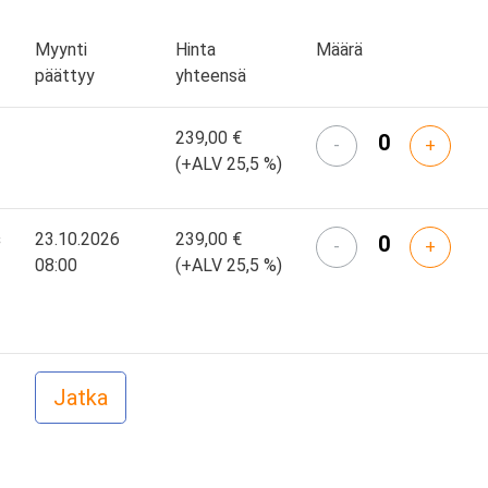
Myynti
Hinta
Määrä
päättyy
yhteensä
239,00 €
-
+
(+ALV 25,5 %)
s
23.10.2026
239,00 €
-
+
08:00
(+ALV 25,5 %)