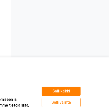
Salli kaikki
emiseen ja
Salli valinta
me tietoja siitä,