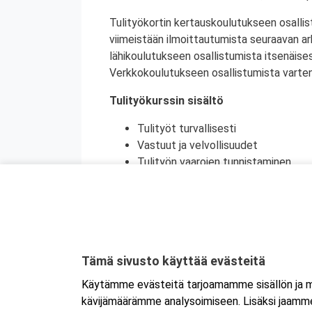
Tulityökortin kertauskoulutukseen osallis
viimeistään ilmoittautumista seuraavan a
lähikoulutukseen osallistumista itsenäise
Verkkokoulutukseen osallistumista varten 
Tulityökurssin sisältö
Tulityöt turvallisesti
Vastuut ja velvollisuudet
Tulityön vaarojen tunnistaminen
Turvatoimet eri toimintaympäristöi
Toiminta onnettomuustilanteessa
Käytännön harjoittelu (alkusammutu
Kurssikoe
Tulityökortti on voimassa viisi vuotta. Tu
Tämä sivusto käyttää evästeitä
Tanskassa. Pohjoismaisten palontorjunta
Käytämme evästeitä tarjoamamme sisällön ja ma
Ruotsin tulityökoulutus uudistui heinäku
kävijämäärämme analysoimiseen. Lisäksi jaamme 
Ruotsissa enää pätevä.