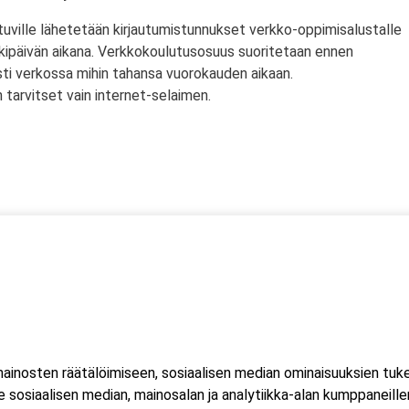
tuville lähetetään kirjautumistunnukset verkko-oppimisalustalle
rkipäivän aikana. Verkkokoulutusosuus suoritetaan ennen
sti verkossa mihin tahansa vuorokauden aikaan.
tarvitset vain internet-selaimen.
ssä
s)
lityökortti on voimassa Suomen lisäksi myös Norjassa ja
liittojen hyväksymä tulityökortti hyväksytään myös Suomessa.
inosten räätälöimiseen, sosiaalisen median ominaisuuksien tuk
ussa 2023, jonka seurauksena Suomessa myönnetty kortti ei ole
sosiaalisen median, mainosalan ja analytiikka-alan kumppaneillem