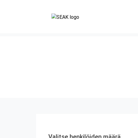
Valitse henkilöiden määrä