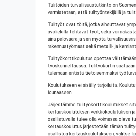
Tulitöiden turvallisuustutkinto on Suomen
varmistetaan, että tulityöntekijällä ja tul
Tulityöt ovat töitä, jotka aiheuttavat ympä
avoliekillä tehtävät työt, sekä voimakasta 
aina palovaara ja sen myötä turvallisuusrisk
rakennustyömaat sekä metalli- ja kemiant
Tulityökorttikoulutus opettaa välttämään
työskenneltäessä. Tulityökortin saatuaan 
tulemaan entistä tietoisemmaksi työturval
Koulutukseen ei sisälly tarjoiluita. Koul
lounaaseen.
Järjestämme tulityökorttikoulutukset site
kertauskoulutuksen verkkokoulutuksen ja
osallistuvalla tulee olla voimassa oleva tu
kertauskoulutus järjestetään tämän tulit
osallistua kertauskoulutukseen, valitse li