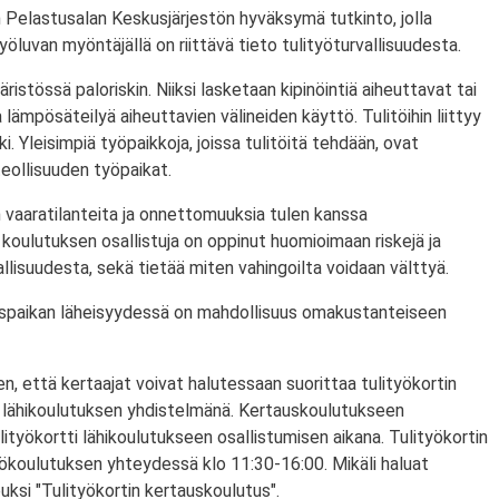
 Pelastusalan Keskusjärjestön hyväksymä tutkinto, jolla
ityöluvan myöntäjällä on riittävä tieto tulityöturvallisuudesta.
ristössä paloriskin. Niiksi lasketaan kipinöintiä aiheuttavat tai
lämpösäteilyä aiheuttavien välineiden käyttö. Tulitöihin liittyy
i. Yleisimpiä työpaikkoja, joissa tulitöitä tehdään, ovat
eollisuuden työpaikat.
 vaaratilanteita ja onnettomuuksia tulen kanssa
koulutuksen osallistuja on oppinut huomioimaan riskejä ja
lisuudesta, sekä tietää miten vahingoilta voidaan välttyä.
utuspaikan läheisyydessä on mahdollisuus omakustanteiseen
n, että kertaajat voivat halutessaan suorittaa tulityökortin
 lähikoulutuksen yhdistelmänä. Kertauskoulutukseen
lityökortti lähikoulutukseen osallistumisen aikana. Tulityökortin
yökoulutuksen yhteydessä klo 11:30-16:00. Mikäli haluat
puksi "Tulityökortin kertauskoulutus".