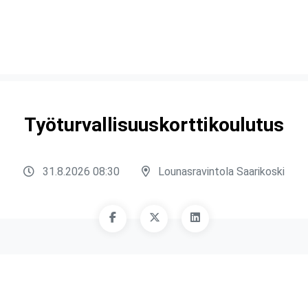
Työturvallisuuskorttikoulutus
31.8.2026 08:30
Lounasravintola Saarikoski