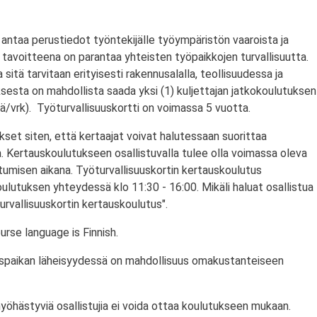
antaa perustiedot työntekijälle työympäristön vaaroista ja
tavoitteena on parantaa yhteisten työpaikkojen turvallisuutta.
a sitä tarvitaan erityisesti rakennusalalla, teollisuudessa ja
ksesta on mahdollista saada yksi (1) kuljettajan jatkokoulutuksen
/vrk). Työturvallisuuskortti on voimassa 5 vuotta.
set siten, että kertaajat voivat halutessaan suorittaa
. Kertauskoulutukseen osallistuvalla tulee olla voimassa oleva
stumisen aikana. Työturvallisuuskortin kertauskoulutus
ulutuksen yhteydessä klo 11:30 - 16:00. Mikäli haluat osallistua
urvallisuuskortin kertauskoulutus".
rse language is Finnish.
utuspaikan läheisyydessä on mahdollisuus omakustanteiseen
myöhästyviä osallistujia ei voida ottaa koulutukseen mukaan.