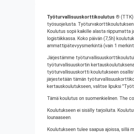
Työturvallisuuskorttikoulutus ®
(TTK) 
työsuojelusta. Työturvakorttikoulutuksen 
Koulutus sopii kaikille alasta riippumatta j
logistiikkassa. Koko päivän (7,5h) koulutu
ammattipätevyysmerkintä (vain 1 merkintä
Järjestämme työturvallisuuskorttikoulutuk
työturvallisuuskortin kertauskoulutuksena
työturvallisuuskortti koulutukseen osalli
järjestetään tämän työturvallisuuskorttiko
kertauskoulutukseen, valitse lipuksi "Työt
Tämä koulutus on suomenkielinen. The cou
Koulutukseen ei sisälly tarjoiluita. Koul
lounaaseen.
Koulutukseen tulee saapua ajoissa, sillä 