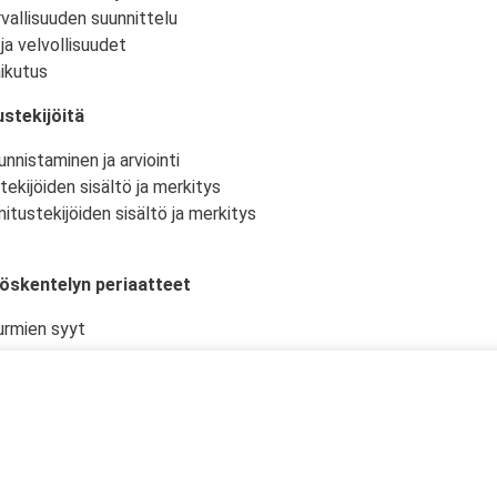
vallisuuden suunnittelu
ja velvollisuudet
ikutus
stekijöitä
nnistaminen ja arviointi
tekijöiden sisältö ja merkitys
itustekijöiden sisältö ja merkitys
yöskentelyn periaatteet
urmien syyt
istö ja -olosuhteet
kselliset työtehtävät ja niiden suunnittelu
en työturvallisuudelle