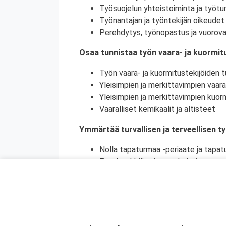
Työsuojelun yhteistoiminta ja työtur
Työnantajan ja työntekijän oikeudet 
Perehdytys, työnopastus ja vuorova
Osaa tunnistaa työn vaara- ja kuormitu
Työn vaara- ja kuormitustekijöiden tu
Yleisimpien ja merkittävimpien vaara
Yleisimpien ja merkittävimpien kuorm
Vaaralliset kemikaalit ja altisteet
Ymmärtää turvallisen ja terveellisen t
Nolla tapaturmaa -periaate ja tapat
Ennaltaehkäisy ja ennakointi
Turvallinen ja terveellinen työympär
Vaaralliset, luvanvaraiset ja poikkeu
Ymmärtää ihmisen toiminnan merkityks