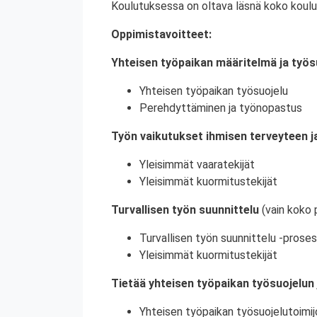
Koulutuksessa on oltava läsnä koko koulu
Oppimistavoitteet:
Yhteisen työpaikan määritelmä ja työs
Yhteisen työpaikan työsuojelu
Perehdyttäminen ja työnopastus
Työn vaikutukset ihmisen terveyteen ja
Yleisimmät vaaratekijät
Yleisimmät kuormitustekijät
Turvallisen työn suunnittelu
(vain koko 
Turvallisen työn suunnittelu -proses
Yleisimmät kuormitustekijät
Tietää yhteisen työpaikan työsuojelun 
Yhteisen työpaikan työsuojelutoimij