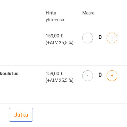
Hinta
Määrä
yhteensä
159,00 €
-
+
(+ALV 25,5 %)
skoulutus
159,00 €
-
+
(+ALV 25,5 %)