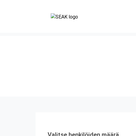
Valitse henkilöiden määrä