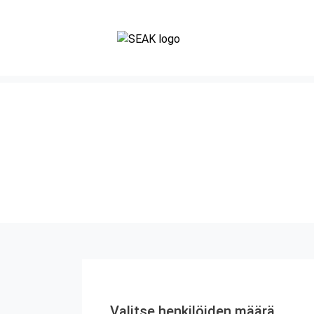
Valitse henkilöiden määrä