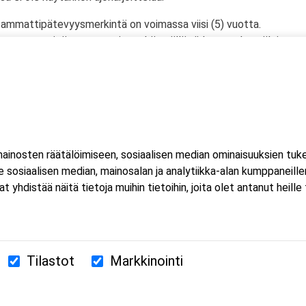
ammattipätevyysmerkintä on voimassa viisi (5) vuotta.
ksen ammattipätevyys uusitaan käymällä viiden vuoden välein
si sekä yhteensä 35 tuntia kuljettajan
tä/vrk).
inosten räätälöimiseen, sosiaalisen median ominaisuuksien tuk
sosiaalisen median, mainosalan ja analytiikka-alan kumppaneillem
istää näitä tietoja muihin tietoihin, joita olet antanut heille ta
Tilastot
Markkinointi
380 Helsinki
us.fi