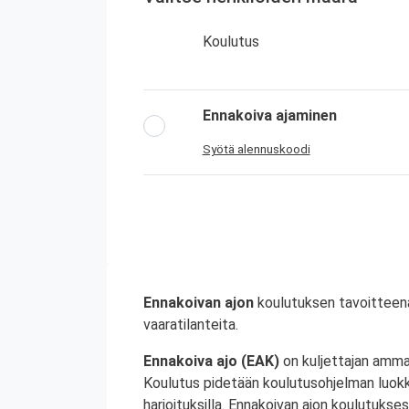
Koulutus
Ennakoiva ajaminen
Syötä alennuskoodi
Ennakoivan ajon
koulutuksen tavoitteena 
vaaratilanteita.
Ennakoiva ajo (EAK)
on kuljettajan amma
Koulutus pidetään koulutusohjelman luokk
harjoituksilla. Ennakoivan ajon koulutukses