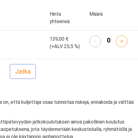
Hinta
Määrä
yhteensä
139,00 €
-
+
(+ALV 25,5 %)
on, että kuljettaja osaa tunnistaa riskejä, ennakoida ja välttää
ttipätevyyden jatkokoulutuksen ainoa pakollinen koulutus.
aopetuksena, jota täydennetään keskusteluilla, ryhmätöillä ja
sa ei ole käytännön ajoharjoittelua.