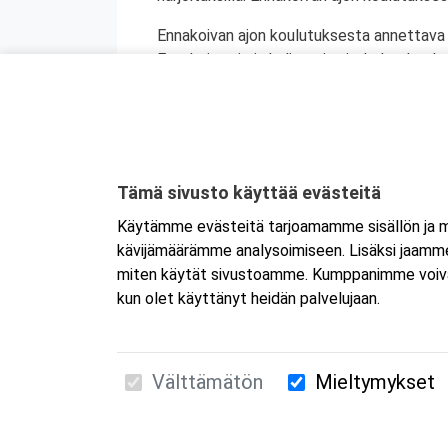
Ennakoivan ajon koulutuksesta annettava 
Ennakoiva ajo ja kuljettajan jatkokoulutu
seitsemän (7) tunnin ennakoivan ajon kurs
ammattipätevyyskoulutusta (vain 1 merkin
Tämä sivusto käyttää evästeitä
Käytämme evästeitä tarjoamamme sisällön ja ma
kävijämäärämme analysoimiseen. Lisäksi jaamme 
miten käytät sivustoamme. Kumppanimme voivat yhd
kun olet käyttänyt heidän palvelujaan.
Välttämätön
Mieltymykset
Suomen Ensiapukoulutus Oy / Valimotie 21 / 00
010 5251 260 /
kurssille@suomenensiapukoulut
Tietosuojaseloste ja evästeiden käyttö