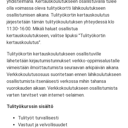
yhdistelmänä. Kertauskoulutukseen osallistuvalla tulee
olla voimassa oleva tulityökortti lähikoulutukseen
osallistumisen aikana. Tulityökortin kertauskoulutus
järjestetään tämän tulityökoulutuksen yhteydessä klo
11:30-16:00. Mikäli haluat osallistua
kertauskoulutukseen, valitse lipuksi "Tulityökortin
kertauskoulutus".
Tulityökortin kertauskoulutukseen osallistuville
lähetetään kirjautumistunnukset verkko-oppimisalustalle
viimeistään ilmoittautumista seuraavan arkipäivän aikana.
Verkkokoulutusosuus suoritetaan ennen lähikoulutukseen
osallistumista itsenäisesti verkossa mihin tahansa
vuorokauden aikaan. Verkkokoulutukseen osallistumista
varten tarvitset vain internet-selaimen.
Tulityökurssin sisältö
Tulityöt turvallisesti
Vastuut ja velvollisuudet