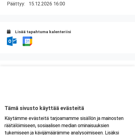
Päättyy:
15.12.2026 16:00
Lisää tapahtuma kalenteriisi
Kurssipaikka
Ravintola Kokkipoika
Antti Possin Kuja 1
33400 Tampere
Tämä sivusto käyttää evästeitä
Tarkempi kartta ja ajo-ohjeet
Käytämme evästeitä tarjoamamme sisällön ja mainosten
räätälöimiseen, sosiaalisen median ominaisuuksien
tukemiseen ja kävijämäärämme analysoimiseen. Lisäksi