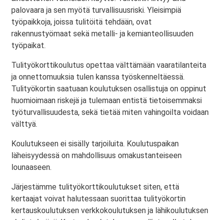
palovaara ja sen myötä turvallisuusriski. Yleisimpiä
työpaikkoja, joissa tulitöitä tehdään, ovat
rakennustyömaat sekä metalli- ja kemianteollisuuden
työpaikat.
Tulityökorttikoulutus opettaa välttämään vaaratilanteita
ja onnettomuuksia tulen kanssa työskenneltäessä.
Tulityökortin saatuaan koulutuksen osallistuja on oppinut
huomioimaan riskejä ja tulemaan entistä tietoisemmaksi
työturvallisuudesta, sekä tietää miten vahingoilta voidaan
välttyä.
Koulutukseen ei sisälly tarjoiluita. Koulutuspaikan
läheisyydessä on mahdollisuus omakustanteiseen
lounaaseen.
Järjestämme tulityökorttikoulutukset siten, että
kertaajat voivat halutessaan suorittaa tulityökortin
kertauskoulutuksen verkkokoulutuksen ja lähikoulutuksen