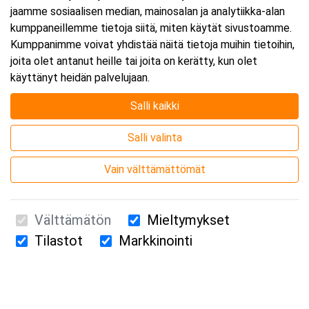
jaamme sosiaalisen median, mainosalan ja analytiikka-alan
kumppaneillemme tietoja siitä, miten käytät sivustoamme.
Kumppanimme voivat yhdistää näitä tietoja muihin tietoihin,
joita olet antanut heille tai joita on kerätty, kun olet
käyttänyt heidän palvelujaan.
Salli kaikki
Salli valinta
Vain välttämättömät
Välttämätön
Mieltymykset
Tilastot
Markkinointi
Suomen Ensiapukoulutus Oy / Valimotie 21 / 00380 Helsinki
010 5251 260 /
kurssille@suomenensiapukoulutus.fi
Tietosuojaseloste ja evästeiden käyttö