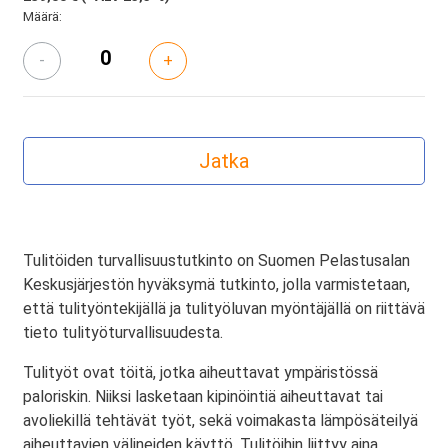
Määrä:
-
+
Tulitöiden turvallisuustutkinto on Suomen Pelastusalan
Keskusjärjestön hyväksymä tutkinto, jolla varmistetaan,
että tulityöntekijällä ja tulityöluvan myöntäjällä on riittävä
tieto tulityöturvallisuudesta.
Tulityöt ovat töitä, jotka aiheuttavat ympäristössä
paloriskin. Niiksi lasketaan kipinöintiä aiheuttavat tai
avoliekillä tehtävät työt, sekä voimakasta lämpösäteilyä
aiheuttavien välineiden käyttö. Tulitöihin liittyy aina