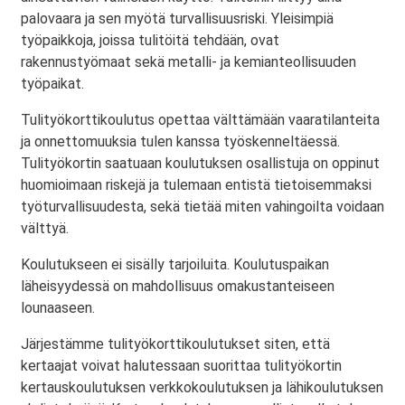
palovaara ja sen myötä turvallisuusriski. Yleisimpiä
työpaikkoja, joissa tulitöitä tehdään, ovat
rakennustyömaat sekä metalli- ja kemianteollisuuden
työpaikat.
Tulityökorttikoulutus opettaa välttämään vaaratilanteita
ja onnettomuuksia tulen kanssa työskenneltäessä.
Tulityökortin saatuaan koulutuksen osallistuja on oppinut
huomioimaan riskejä ja tulemaan entistä tietoisemmaksi
työturvallisuudesta, sekä tietää miten vahingoilta voidaan
välttyä.
Koulutukseen ei sisälly tarjoiluita. Koulutuspaikan
läheisyydessä on mahdollisuus omakustanteiseen
lounaaseen.
Järjestämme tulityökorttikoulutukset siten, että
kertaajat voivat halutessaan suorittaa tulityökortin
kertauskoulutuksen verkkokoulutuksen ja lähikoulutuksen