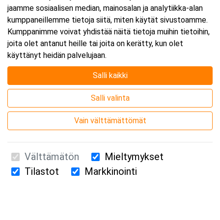
jaamme sosiaalisen median, mainosalan ja analytiikka-alan
kumppaneillemme tietoja siitä, miten käytät sivustoamme.
Kumppanimme voivat yhdistää näitä tietoja muihin tietoihin,
joita olet antanut heille tai joita on kerätty, kun olet
käyttänyt heidän palvelujaan.
Salli kaikki
Salli valinta
Vain välttämättömät
Välttämätön
Mieltymykset
Tilastot
Markkinointi
Suomen Ensiapukoulutus Oy / Valimotie 21 / 00380 Helsinki
010 5251 260 /
kurssille@suomenensiapukoulutus.fi
Tietosuojaseloste ja evästeiden käyttö