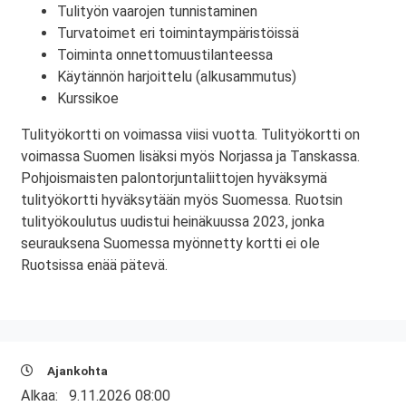
Tulityön vaarojen tunnistaminen
Turvatoimet eri toimintaympäristöissä
Toiminta onnettomuustilanteessa
Käytännön harjoittelu (alkusammutus)
Kurssikoe
Tulityökortti on voimassa viisi vuotta. Tulityökortti on
voimassa Suomen lisäksi myös Norjassa ja Tanskassa.
Pohjoismaisten palontorjuntaliittojen hyväksymä
tulityökortti hyväksytään myös Suomessa. Ruotsin
tulityökoulutus uudistui heinäkuussa 2023, jonka
seurauksena Suomessa myönnetty kortti ei ole
Ruotsissa enää pätevä.
Ajankohta
Alkaa:
9.11.2026 08:00