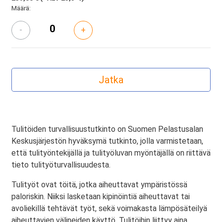
Määrä:
-
+
Tulitöiden turvallisuustutkinto on Suomen Pelastusalan
Keskusjärjestön hyväksymä tutkinto, jolla varmistetaan,
että tulityöntekijällä ja tulityöluvan myöntäjällä on riittävä
tieto tulityöturvallisuudesta.
Tulityöt ovat töitä, jotka aiheuttavat ympäristössä
paloriskin. Niiksi lasketaan kipinöintiä aiheuttavat tai
avoliekillä tehtävät työt, sekä voimakasta lämpösäteilyä
aiheuttavien välineiden käyttö. Tulitöihin liittyy aina