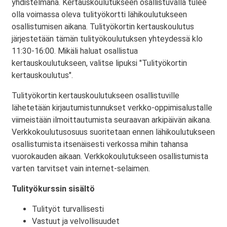
yhdistelmänä. Kertauskoulutukseen osallistuvalla tulee
olla voimassa oleva tulityökortti lähikoulutukseen
osallistumisen aikana. Tulityökortin kertauskoulutus
järjestetään tämän tulityökoulutuksen yhteydessä klo
11:30-16:00. Mikäli haluat osallistua
kertauskoulutukseen, valitse lipuksi "Tulityökortin
kertauskoulutus".
Tulityökortin kertauskoulutukseen osallistuville
lähetetään kirjautumistunnukset verkko-oppimisalustalle
viimeistään ilmoittautumista seuraavan arkipäivän aikana.
Verkkokoulutusosuus suoritetaan ennen lähikoulutukseen
osallistumista itsenäisesti verkossa mihin tahansa
vuorokauden aikaan. Verkkokoulutukseen osallistumista
varten tarvitset vain internet-selaimen.
Tulityökurssin sisältö
Tulityöt turvallisesti
Vastuut ja velvollisuudet