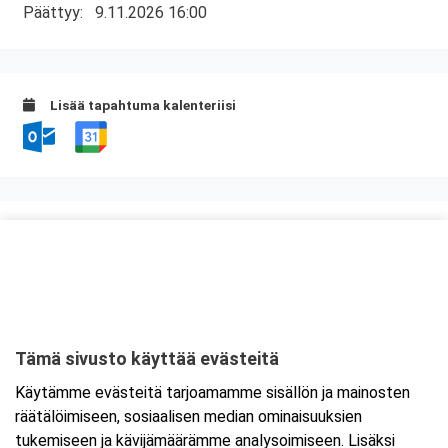
Päättyy:
9.11.2026 16:00
Lisää tapahtuma kalenteriisi
Kurssipaikka
Hotel Savonia
Sammakkolammentie 2
70200 Kuopio
Tämä sivusto käyttää evästeitä
Tarkempi kartta ja ajo-ohjeet
Käytämme evästeitä tarjoamamme sisällön ja mainosten
räätälöimiseen, sosiaalisen median ominaisuuksien
tukemiseen ja kävijämäärämme analysoimiseen. Lisäksi