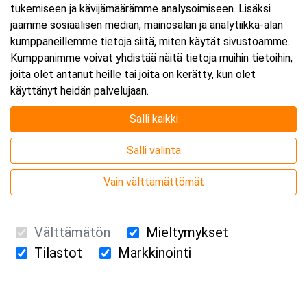
tukemiseen ja kävijämäärämme analysoimiseen. Lisäksi
jaamme sosiaalisen median, mainosalan ja analytiikka-alan
kumppaneillemme tietoja siitä, miten käytät sivustoamme.
Kumppanimme voivat yhdistää näitä tietoja muihin tietoihin,
joita olet antanut heille tai joita on kerätty, kun olet
käyttänyt heidän palvelujaan.
Salli kaikki
Salli valinta
Vain välttämättömät
Välttämätön
Mieltymykset
Tilastot
Markkinointi
Suomen Ensiapukoulutus Oy / Valimotie 21 / 00380 Helsinki
010 5251 260 /
kurssille@suomenensiapukoulutus.fi
Tietosuojaseloste ja evästeiden käyttö