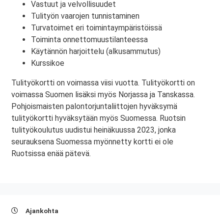
Vastuut ja velvollisuudet
Tulityön vaarojen tunnistaminen
Turvatoimet eri toimintaympäristöissä
Toiminta onnettomuustilanteessa
Käytännön harjoittelu (alkusammutus)
Kurssikoe
Tulityökortti on voimassa viisi vuotta. Tulityökortti on
voimassa Suomen lisäksi myös Norjassa ja Tanskassa.
Pohjoismaisten palontorjuntaliittojen hyväksymä
tulityökortti hyväksytään myös Suomessa. Ruotsin
tulityökoulutus uudistui heinäkuussa 2023, jonka
seurauksena Suomessa myönnetty kortti ei ole
Ruotsissa enää pätevä.
Ajankohta