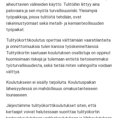
aiheuttavien välineiden käyttö. Tulitöihin liittyy aina
palovaara ja sen myötä turvallisuusriski. Yleisimpiä
työpaikkoja, joissa tulitöitä tehdään, ovat
rakennustyömaat sekä metalli- ja kemianteollisuuden
työpaikat.
Tulityökorttikoulutus opettaa välttämään vaaratilanteita
ja onnettomuuksia tulen kanssa työskenneltäessä.
Tulityökortin saatuaan koulutuksen osallistuja on oppinut
huomioimaan riskejä ja tulemaan entistä tietoisemmaksi
työturvallisuudesta, sekä tietää miten vahingoilta voidaan
välttyä.
Koulutukseen ei sisälly tarjoiluita. Koulutuspaikan
läheisyydessä on mahdollisuus omakustanteiseen
lounaaseen.
Järjestämme tulityökorttikoulutukset siten, että
kertaajat voivat halutessaan suorittaa tulityökortin