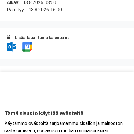
Alkaa:
13.8.2026 08:00
Päättyy:
13.8.2026 16:00
Lisää tapahtuma kalenteriisi
Kurssipaikka
Knitter Business Park, Preston koulutustilat
Kutojantie 6-8 (8.krs)
02630 Espoo
Tämä sivusto käyttää evästeitä
Tarkempi kartta ja ajo-ohjeet
Käytämme evästeitä tarjoamamme sisällön ja mainosten
räätälöimiseen, sosiaalisen median ominaisuuksien