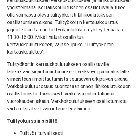
kertauskoulutuksen verkkokoulutuksen ja lähikoulutuksen
yhdistelmänä. Kertauskoulutukseen osallistuvalla tulee
olla voimassa oleva tulityökortti lähikoulutukseen
osallistumisen aikana. Tulityökortin kertauskoulutus
järjestetään tämän tulityökoulutuksen yhteydessä klo
11:30-16:00. Mikäli haluat osallistua
kertauskoulutukseen, valitse lipuksi "Tulityökortin
kertauskoulutus".
Tulityökortin kertauskoulutukseen osallistuville
lähetetään kirjautumistunnukset verkko-oppimisalustalle
viimeistään ilmoittautumista seuraavan arkipäivän aikana.
Verkkokoulutusosuus suoritetaan ennen lähikoulutukseen
osallistumista itsenäisesti verkossa mihin tahansa
vuorokauden aikaan. Verkkokoulutukseen osallistumista
varten tarvitset vain internet-selaimen.
Tulityökurssin sisältö
Tulityöt turvallisesti