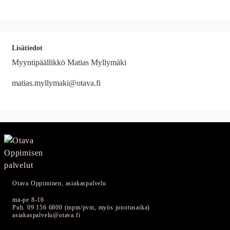
Lisätiedot
Myyntipäällikkö Matias Myllymäki
matias.myllymaki@otava.fi
Otava Oppiminen, asiakaspalvelu
ma-pe 8-16
Puh. 09 156 6800 (mpm/pvm, myös jonotusaika)
asiakaspalvelu@otava.fi