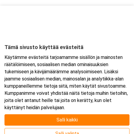
Kurssipaikka
Budget Hotel Raahe
Uimahallintie 4
92150 Raahe
Tämä sivusto käyttää evästeitä
Tarkempi kartta ja ajo-ohjeet
Käytämme evästeitä tarjoamamme sisällön ja mainosten
räätälöimiseen, sosiaalisen median ominaisuuksien
tukemiseen ja kävijämäärämme analysoimiseen. Lisäksi
jaamme sosiaalisen median, mainosalan ja analytiikka-alan
kumppaneillemme tietoja siitä, miten käytät sivustoamme.
Kumppanimme voivat yhdistää näitä tietoja muihin tietoihin,
joita olet antanut heille tai joita on kerätty, kun olet
käyttänyt heidän palvelujaan.
Salli kaikki
Salli valinta