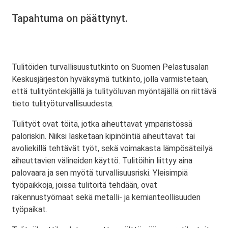
Tapahtuma on päättynyt.
Tulitöiden turvallisuustutkinto on Suomen Pelastusalan
Keskusjärjestön hyväksymä tutkinto, jolla varmistetaan,
että tulityöntekijällä ja tulityöluvan myöntäjällä on riittävä
tieto tulityöturvallisuudesta.
Tulityöt ovat töitä, jotka aiheuttavat ympäristössä
paloriskin. Niiksi lasketaan kipinöintiä aiheuttavat tai
avoliekillä tehtävät työt, sekä voimakasta lämpösäteilyä
aiheuttavien välineiden käyttö. Tulitöihin liittyy aina
palovaara ja sen myötä turvallisuusriski. Yleisimpiä
työpaikkoja, joissa tulitöitä tehdään, ovat
rakennustyömaat sekä metalli- ja kemianteollisuuden
työpaikat.