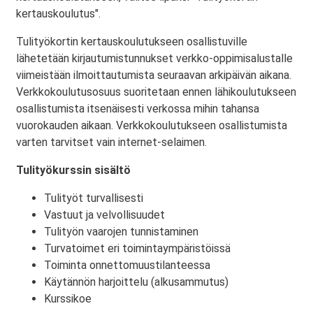
kertauskoulutus".
Tulityökortin kertauskoulutukseen osallistuville
lähetetään kirjautumistunnukset verkko-oppimisalustalle
viimeistään ilmoittautumista seuraavan arkipäivän aikana.
Verkkokoulutusosuus suoritetaan ennen lähikoulutukseen
osallistumista itsenäisesti verkossa mihin tahansa
vuorokauden aikaan. Verkkokoulutukseen osallistumista
varten tarvitset vain internet-selaimen.
Tulityökurssin sisältö
Tulityöt turvallisesti
Vastuut ja velvollisuudet
Tulityön vaarojen tunnistaminen
Turvatoimet eri toimintaympäristöissä
Toiminta onnettomuustilanteessa
Käytännön harjoittelu (alkusammutus)
Kurssikoe