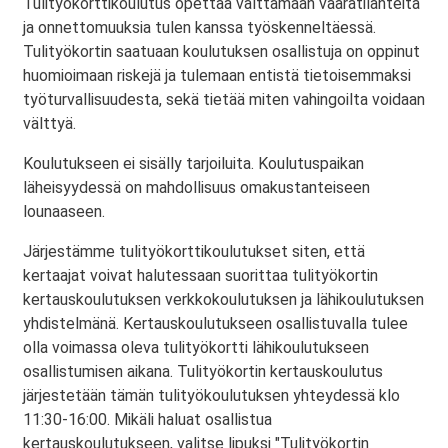
Tulityökorttikoulutus opettaa välttämään vaaratilanteita
ja onnettomuuksia tulen kanssa työskenneltäessä.
Tulityökortin saatuaan koulutuksen osallistuja on oppinut
huomioimaan riskejä ja tulemaan entistä tietoisemmaksi
työturvallisuudesta, sekä tietää miten vahingoilta voidaan
välttyä.
Koulutukseen ei sisälly tarjoiluita. Koulutuspaikan
läheisyydessä on mahdollisuus omakustanteiseen
lounaaseen.
Järjestämme tulityökorttikoulutukset siten, että
kertaajat voivat halutessaan suorittaa tulityökortin
kertauskoulutuksen verkkokoulutuksen ja lähikoulutuksen
yhdistelmänä. Kertauskoulutukseen osallistuvalla tulee
olla voimassa oleva tulityökortti lähikoulutukseen
osallistumisen aikana. Tulityökortin kertauskoulutus
järjestetään tämän tulityökoulutuksen yhteydessä klo
11:30-16:00. Mikäli haluat osallistua
kertauskoulutukseen, valitse lipuksi "Tulityökortin