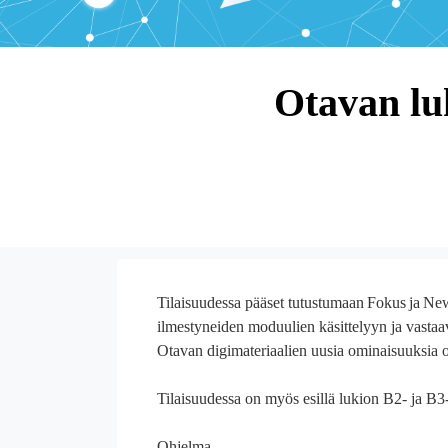
Otavan luk
Tilaisuudessa pääset tutustumaan
Fokus
ja
New
ilmestyneiden moduulien käsittelyyn ja vasta
Otavan digimateriaalien uusia ominaisuuksia op
Tilaisuudessa on myös esillä lukion B2- ja B3-
Ohjelma