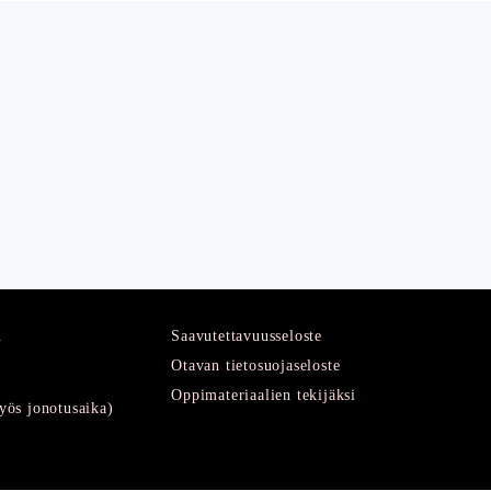
u
Saavutettavuusseloste
Otavan tietosuojaseloste
Oppimateriaalien tekijäksi
ös jonotusaika)