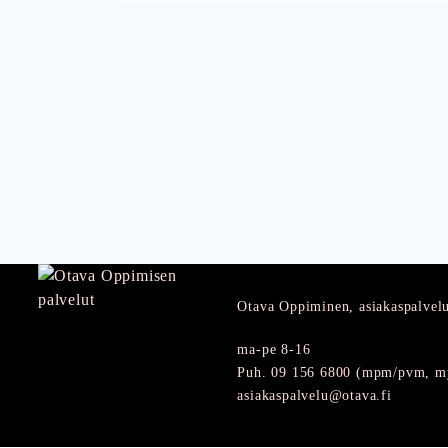
Otava Oppiminen, asiakaspalvel
ma-pe 8-16
Puh. 09 156 6800 (mpm/pvm, my
asiakaspalvelu@otava.fi