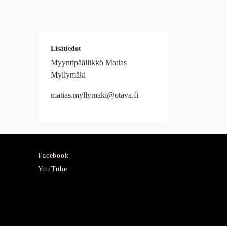
Lisätiedot
Myyntipäällikkö Matias
Myllymäki
matias.myllymaki@otava.fi
Facebook
YouTube