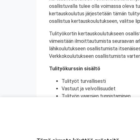
osallistuvalla tulee olla voimassa oleva tu
kertauskoulutus järjestetään tämän tulit
osallistua kertauskoulutukseen, valitse li
Tulityökortin kertauskoulutukseen osallis
viimeistään ilmoittautumista seuraavan a
lähikoulutukseen osallistumista itsenäise
Verkkokoulutukseen osallistumista varten 
Tulityökurssin sisältö
Tulityöt turvallisesti
Vastuut ja velvollisuudet
Tulityön vaarojen tunnistaminen
Turvatoimet eri toimintaympäristöi
Toiminta onnettomuustilanteessa
Käytännön harjoittelu (alkusammutu
Kurssikoe
Tulityökortti on voimassa viisi vuotta. Tu