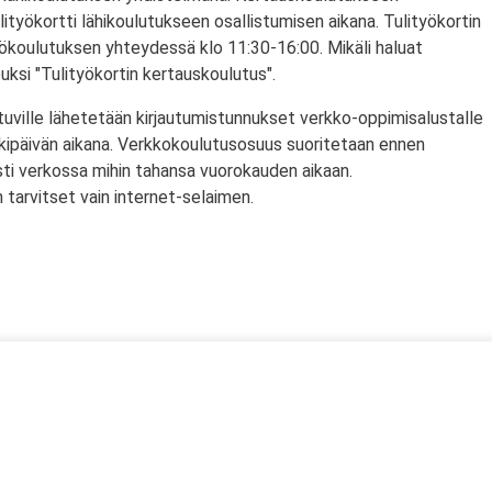
lityökortti lähikoulutukseen osallistumisen aikana. Tulityökortin
yökoulutuksen yhteydessä klo 11:30-16:00. Mikäli haluat
puksi "Tulityökortin kertauskoulutus".
tuville lähetetään kirjautumistunnukset verkko-oppimisalustalle
rkipäivän aikana. Verkkokoulutusosuus suoritetaan ennen
sti verkossa mihin tahansa vuorokauden aikaan.
tarvitset vain internet-selaimen.
ssä
s)
lityökortti on voimassa Suomen lisäksi myös Norjassa ja