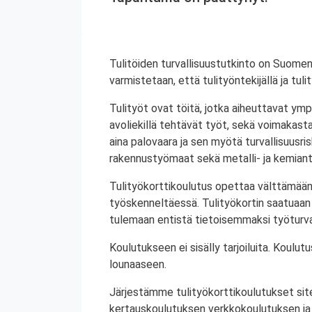
Tulitöiden turvallisuustutkinto on Suomen
varmistetaan, että tulityöntekijällä ja tul
Tulityöt ovat töitä, jotka aiheuttavat ympä
avoliekillä tehtävät työt, sekä voimakasta 
aina palovaara ja sen myötä turvallisuusrisk
rakennustyömaat sekä metalli- ja kemiant
Tulityökorttikoulutus opettaa välttämään
työskenneltäessä. Tulityökortin saatuaan 
tulemaan entistä tietoisemmaksi työturval
Koulutukseen ei sisälly tarjoiluita. Koul
lounaaseen.
Järjestämme tulityökorttikoulutukset site
kertauskoulutuksen verkkokoulutuksen ja