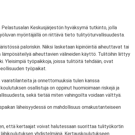
 Pelastusalan Keskusjärjestön hyväksymä tutkinto, jolla
ityöluvan myöntäjällä on riittävä tieto tulityöturvallisuudesta.
ristössä paloriskin. Niiksi lasketaan kipinöintiä aiheuttavat tai
lämpösäteilyä aiheuttavien välineiden käyttö. Tulitöihin liittyy
i. Yleisimpiä työpaikkoja, joissa tulitöitä tehdään, ovat
eollisuuden työpaikat.
 vaaratilanteita ja onnettomuuksia tulen kanssa
koulutuksen osallistuja on oppinut huomioimaan riskejä ja
lisuudesta, sekä tietää miten vahingoilta voidaan välttyä.
utuspaikan läheisyydessä on mahdollisuus omakustanteiseen
n, että kertaajat voivat halutessaan suorittaa tulityökortin
 lähikoulutuksen yhdistelmänä. Kertauskoulutukseen