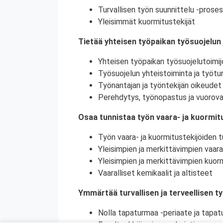
Turvallisen työn suunnittelu -proses
Yleisimmät kuormitustekijät
Tietää yhteisen työpaikan työsuojelun 
Yhteisen työpaikan työsuojelutoimij
Työsuojelun yhteistoiminta ja työtur
Työnantajan ja työntekijän oikeudet 
Perehdytys, työnopastus ja vuorova
Osaa tunnistaa työn vaara- ja kuormitu
Työn vaara- ja kuormitustekijöiden tu
Yleisimpien ja merkittävimpien vaara
Yleisimpien ja merkittävimpien kuorm
Vaaralliset kemikaalit ja altisteet
Ymmärtää turvallisen ja terveellisen t
Nolla tapaturmaa -periaate ja tapat