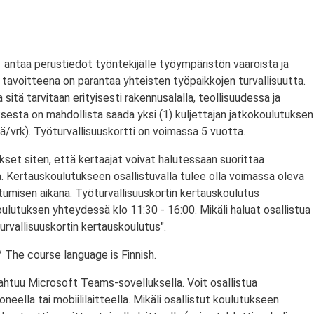
antaa perustiedot työntekijälle työympäristön vaaroista ja
tavoitteena on parantaa yhteisten työpaikkojen turvallisuutta.
a sitä tarvitaan erityisesti rakennusalalla, teollisuudessa ja
ksesta on mahdollista saada yksi (1) kuljettajan jatkokoulutuksen
/vrk). Työturvallisuuskortti on voimassa 5 vuotta.
set siten, että kertaajat voivat halutessaan suorittaa
. Kertauskoulutukseen osallistuvalla tulee olla voimassa oleva
stumisen aikana. Työturvallisuuskortin kertauskoulutus
ulutuksen yhteydessä klo 11:30 - 16:00. Mikäli haluat osallistua
urvallisuuskortin kertauskoulutus".
 The course language is Finnish.
ahtuu Microsoft Teams-sovelluksella. Voit osallistua
eella tai mobiililaitteella. Mikäli osallistut koulutukseen