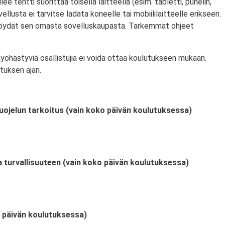
ulee tentti suorittaa toisella laitteella (esim. tabletti, puhelin,
llusta ei tarvitse ladata koneelle tai mobiililaitteelle erikseen.
 löydät sen omasta sovelluskaupasta. Tarkemmat ohjeet
myöhästyviä osallistujia ei voida ottaa koulutukseen mukaan.
tuksen ajan.
uojelun tarkoitus (vain koko päivän koulutuksessa)
a turvallisuuteen (vain koko päivän koulutuksessa)
o päivän koulutuksessa)