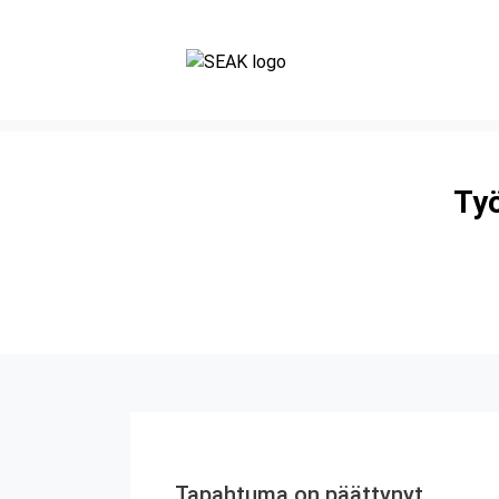
Työ
Tapahtuma on päättynyt.