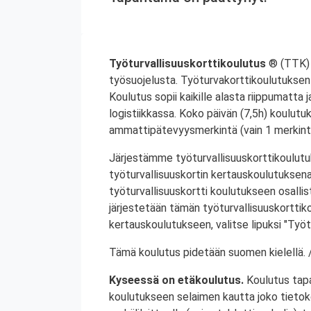
Työturvallisuuskorttikoulutus
® (TTK) 
työsuojelusta. Työturvakorttikoulutuksen 
Koulutus sopii kaikille alasta riippumatta j
logistiikkassa. Koko päivän (7,5h) koulutu
ammattipätevyysmerkintä (vain 1 merkintä
Järjestämme työturvallisuuskorttikoulutuk
työturvallisuuskortin kertauskoulutuksena
työturvallisuuskortti koulutukseen osalli
järjestetään tämän työturvallisuuskorttiko
kertauskoulutukseen, valitse lipuksi "Työt
Tämä koulutus pidetään suomen kielellä. /
Kyseessä on etäkoulutus.
Koulutus tap
koulutukseen selaimen kautta joko tietokon