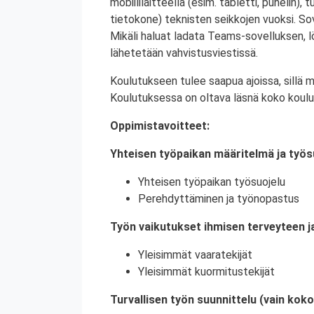
mobiililaitteella (esim. tabletti, puhelin), t
tietokone) teknisten seikkojen vuoksi. Sove
Mikäli haluat ladata Teams-sovelluksen,
lähetetään vahvistusviestissä.
Koulutukseen tulee saapua ajoissa, sillä 
Koulutuksessa on oltava läsnä koko koulu
Oppimistavoitteet:
Yhteisen työpaikan määritelmä ja työs
Yhteisen työpaikan työsuojelu
Perehdyttäminen ja työnopastus
Työn vaikutukset ihmisen terveyteen j
Yleisimmät vaaratekijät
Yleisimmät kuormitustekijät
Turvallisen työn suunnittelu (vain kok