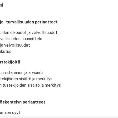
si
ja -turvallisuuden periaatteet
oiden oikeudet ja velvollisuudet
vallisuuden suunnittelu
ja velvollisuudet
ikutus
stekijöitä
nnistaminen ja arviointi
tekijöiden sisältö ja merkitys
itustekijöiden sisältö ja merkitys
yöskentelyn periaatteet
urmien syyt