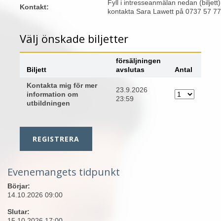
Fyll i intresseanmälan nedan (biljett)
Kontakt:
kontakta Sara Lawett på 0737 57 77 
Välj önskade biljetter
försäljningen
Biljett
avslutas
Antal
Kontakta mig för mer
23.9.2026
information om
23:59
utbildningen
Evenemangets tidpunkt
Börjar:
14.10.2026 09:00
Slutar:
15.10.2026 17:00