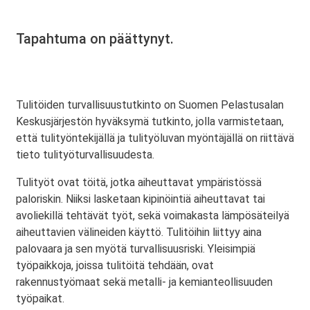
Tapahtuma on päättynyt.
Tulitöiden turvallisuustutkinto on Suomen Pelastusalan
Keskusjärjestön hyväksymä tutkinto, jolla varmistetaan,
että tulityöntekijällä ja tulityöluvan myöntäjällä on riittävä
tieto tulityöturvallisuudesta.
Tulityöt ovat töitä, jotka aiheuttavat ympäristössä
paloriskin. Niiksi lasketaan kipinöintiä aiheuttavat tai
avoliekillä tehtävät työt, sekä voimakasta lämpösäteilyä
aiheuttavien välineiden käyttö. Tulitöihin liittyy aina
palovaara ja sen myötä turvallisuusriski. Yleisimpiä
työpaikkoja, joissa tulitöitä tehdään, ovat
rakennustyömaat sekä metalli- ja kemianteollisuuden
työpaikat.