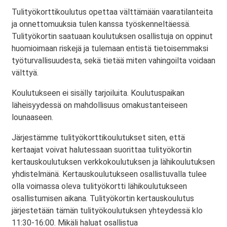
Tulityökorttikoulutus opettaa välttämään vaaratilanteita
ja onnettomuuksia tulen kanssa työskenneltäessä.
Tulityökortin saatuaan koulutuksen osallistuja on oppinut
huomioimaan riskejä ja tulemaan entistä tietoisemmaksi
työturvallisuudesta, sekä tietää miten vahingoilta voidaan
välttyä.
Koulutukseen ei sisälly tarjoiluita. Koulutuspaikan
läheisyydessä on mahdollisuus omakustanteiseen
lounaaseen.
Järjestämme tulityökorttikoulutukset siten, että
kertaajat voivat halutessaan suorittaa tulityökortin
kertauskoulutuksen verkkokoulutuksen ja lähikoulutuksen
yhdistelmänä. Kertauskoulutukseen osallistuvalla tulee
olla voimassa oleva tulityökortti lähikoulutukseen
osallistumisen aikana. Tulityökortin kertauskoulutus
järjestetään tämän tulityökoulutuksen yhteydessä klo
11:30-16:00. Mikäli haluat osallistua