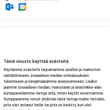
Kurssipaikka
Knitter Business Park, Preston koulutustilat
Kutojantie 6-8 (8.krs)
02630 Espoo
Tämä sivusto käyttää evästeitä
Tarkempi kartta ja ajo-ohjeet
Käytämme evästeitä tarjoamamme sisällön ja mainosten
räätälöimiseen, sosiaalisen median ominaisuuksien
tukemiseen ja kävijämäärämme analysoimiseen. Lisäksi
jaamme sosiaalisen median, mainosalan ja analytiikka-alan
kumppaneillemme tietoja siitä, miten käytät sivustoamme.
Kumppanimme voivat yhdistää näitä tietoja muihin tietoihin,
joita olet antanut heille tai joita on kerätty, kun olet