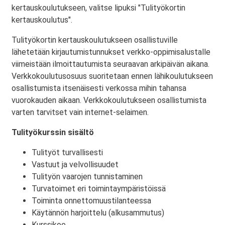
kertauskoulutukseen, valitse lipuksi "Tulityökortin
kertauskoulutus".
Tulityökortin kertauskoulutukseen osallistuville
lähetetään kirjautumistunnukset verkko-oppimisalustalle
viimeistään ilmoittautumista seuraavan arkipäivän aikana.
Verkkokoulutusosuus suoritetaan ennen lähikoulutukseen
osallistumista itsenäisesti verkossa mihin tahansa
vuorokauden aikaan. Verkkokoulutukseen osallistumista
varten tarvitset vain internet-selaimen.
Tulityökurssin sisältö
Tulityöt turvallisesti
Vastuut ja velvollisuudet
Tulityön vaarojen tunnistaminen
Turvatoimet eri toimintaympäristöissä
Toiminta onnettomuustilanteessa
Käytännön harjoittelu (alkusammutus)
Kurssikoe