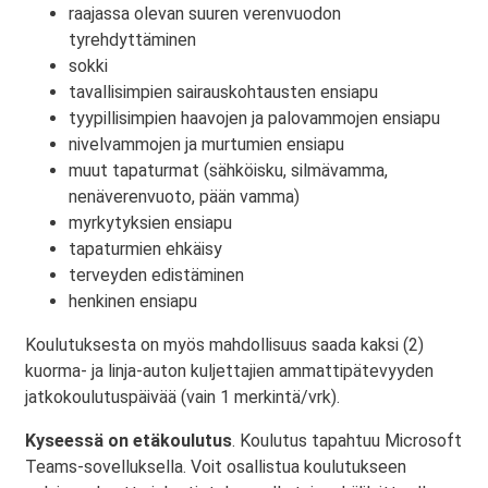
raajassa olevan suuren verenvuodon
tyrehdyttäminen
sokki
tavallisimpien sairauskohtausten ensiapu
tyypillisimpien haavojen ja palovammojen ensiapu
nivelvammojen ja murtumien ensiapu
muut tapaturmat (sähköisku, silmävamma,
nenäverenvuoto, pään vamma)
myrkytyksien ensiapu
tapaturmien ehkäisy
terveyden edistäminen
henkinen ensiapu
Koulutuksesta on myös mahdollisuus saada kaksi (2)
kuorma- ja linja-auton kuljettajien ammattipätevyyden
jatkokoulutuspäivää (vain 1 merkintä/vrk).
Kyseessä on etäkoulutus
. Koulutus tapahtuu Microsoft
Teams-sovelluksella. Voit osallistua koulutukseen