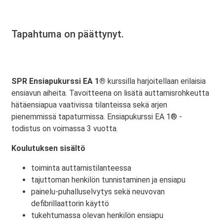
Tapahtuma on päättynyt.
SPR Ensiapukurssi EA 1®
kurssilla harjoitellaan erilaisia
ensiavun aiheita. Tavoitteena on lisätä auttamisrohkeutta
hätäensiapua vaativissa tilanteissa sekä arjen
pienemmissä tapaturmissa. Ensiapukurssi EA 1® -
todistus on voimassa 3 vuotta.
Koulutuksen sisältö
toiminta auttamistilanteessa
tajuttoman henkilön tunnistaminen ja ensiapu
painelu-puhalluselvytys sekä neuvovan
defibrillaattorin käyttö
tukehtumassa olevan henkilön ensiapu