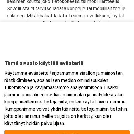
selaimen kautta joko tietokoneella tai mobiililaitteella.
Sovellusta ei tarvitse ladata koneelle tai mobiililaitteelle
erikseen. Mikäli haluat ladata Teams-sovelluksen, löydät
sen omasta sovelluskaupasta. Tarkemmat ohjeet
lähetetään vahvistusviestissä
Tämä sivusto käyttää evästeitä
Ajankohta
Käytämme evästeitä tarjoamamme sisällön ja mainosten
Alkaa:
19.5.2026 08:30
räätälöimiseen, sosiaalisen median ominaisuuksien
Päättyy:
20.5.2026 15:30
tukemiseen ja kävijämäärämme analysoimiseen. Lisäksi
jaamme sosiaalisen median, mainosalan ja analytiikka-alan
kumppaneillemme tietoja siitä, miten käytät sivustoamme.
Lisää tapahtuma kalenteriisi
Kumppanimme voivat yhdistää näitä tietoja muihin tietoihin,
joita olet antanut heille tai joita on kerätty, kun olet
käyttänyt heidän palvelujaan.