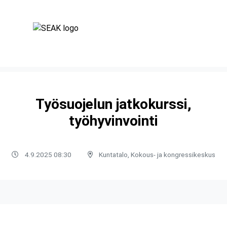
Työsuojelun jatkokurssi,
työhyvinvointi
4.9.2025 08:30
Kuntatalo, Kokous- ja kongressikeskus