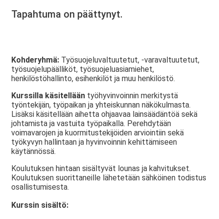
Tapahtuma on päättynyt.
Kohderyhmä:
Työsuojeluvaltuutetut, -varavaltuutetut,
työsuojelupäälliköt, työsuojeluasiamiehet,
henkilöstöhallinto, esihenkilöt ja muu henkilöstö.
Kurssilla käsitellään
työhyvinvoinnin merkitystä
työntekijän, työpaikan ja yhteiskunnan näkökulmasta.
Lisäksi käsitellään aihetta ohjaavaa lainsäädäntöä sekä
johtamista ja vastuita työpaikalla. Perehdytään
voimavarojen ja kuormitustekijöiden arviointiin sekä
työkyvyn hallintaan ja hyvinvoinnin kehittämiseen
käytännössä.
Koulutuksen hintaan sisältyvät lounas ja kahvitukset.
Koulutuksen suorittaneille lähetetään sähköinen todistus
osallistumisesta.
Kurssin sisältö: