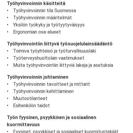
Työhyvinvoinnin käsitteitä
• Työhyvinvoinnin tila Suomessa
• Työhyvinvoinnin määritelmät
• Yksilön työkyky ja työtyytyväisyys
• Ergonomian osa-alueet
Työhyvinvointiin liittyvä työsuojelulainsäädäntö
• Toimiva työyhteisö ja työturvallisuuslaki
• Työterveyshuoltolain vaatimukset
• Muita työhyvinvointiin liittyviä lakeja ja asetuksia
Työhyvinvoinnin johtaminen
• Työhyvinvoinnin tavoitteet ja mittarit
• Työhyvinvoinnin kehittäminen
• Muutostilanteet
• Esihenkilön taidot
Työn fyysinen, psyykkinen ja sosiaalinen
kuormittavuus
• Fyysiset, psyykkiset ja sosiaaliset kuormitustekijät