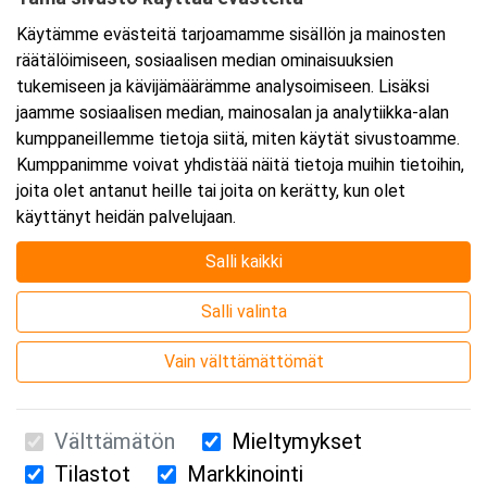
Tarkempi kartta ja ajo-ohjeet
Käytämme evästeitä tarjoamamme sisällön ja mainosten
räätälöimiseen, sosiaalisen median ominaisuuksien
tukemiseen ja kävijämäärämme analysoimiseen. Lisäksi
jaamme sosiaalisen median, mainosalan ja analytiikka-alan
kumppaneillemme tietoja siitä, miten käytät sivustoamme.
Kumppanimme voivat yhdistää näitä tietoja muihin tietoihin,
joita olet antanut heille tai joita on kerätty, kun olet
käyttänyt heidän palvelujaan.
Salli kaikki
Salli valinta
Vain välttämättömät
Välttämätön
Mieltymykset
Tilastot
Markkinointi
Suomen Ensiapukoulutus Oy / Valimotie 21 / 00380 Helsinki