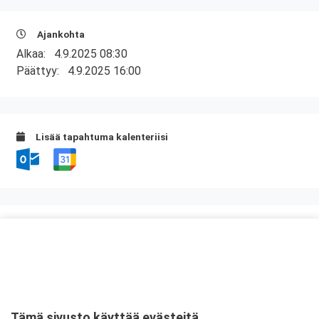
Ajankohta
Alkaa:
4.9.2025 08:30
Päättyy:
4.9.2025 16:00
Lisää tapahtuma kalenteriisi
Kurssipaikka
Kuntatalo, Kokous- ja kongressikeskus
Toinen linja 14
00530 Helsinki
Tämä sivusto käyttää evästeitä