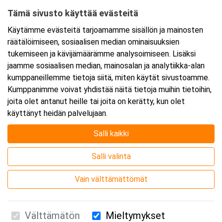
Tämä sivusto käyttää evästeitä
Ajankohta
Käytämme evästeitä tarjoamamme sisällön ja mainosten
Alkaa:
25.9.2025 08:30
räätälöimiseen, sosiaalisen median ominaisuuksien
Päättyy:
25.9.2025 11:45
tukemiseen ja kävijämäärämme analysoimiseen. Lisäksi
jaamme sosiaalisen median, mainosalan ja analytiikka-alan
kumppaneillemme tietoja siitä, miten käytät sivustoamme.
Lisää tapahtuma kalenteriisi
Kumppanimme voivat yhdistää näitä tietoja muihin tietoihin,
joita olet antanut heille tai joita on kerätty, kun olet
käyttänyt heidän palvelujaan.
Salli kaikki
Kurssipaikka
Salli valinta
Webinaari
Vain välttämättömät
Välttämätön
Mieltymykset