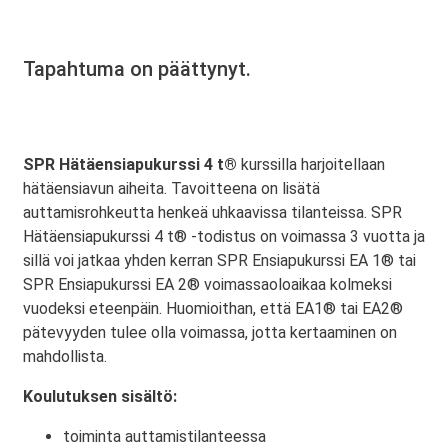
Tapahtuma on päättynyt.
SPR Hätäensiapukurssi 4 t®
kurssilla harjoitellaan
hätäensiavun aiheita. Tavoitteena on lisätä
auttamisrohkeutta henkeä uhkaavissa tilanteissa. SPR
Hätäensiapukurssi 4 t® -todistus on voimassa 3 vuotta ja
sillä voi jatkaa yhden kerran SPR Ensiapukurssi EA 1® tai
SPR Ensiapukurssi EA 2® voimassaoloaikaa kolmeksi
vuodeksi eteenpäin. Huomioithan, että EA1® tai EA2®
pätevyyden tulee olla voimassa, jotta kertaaminen on
mahdollista.
Koulutuksen sisältö:
toiminta auttamistilanteessa