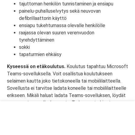
tajuttoman henkilön tunnistaminen ja ensiapu
painelu-puhalluselvytys sekä neuvovan
defibrillaattorin käyttö
ensiapu tukehtumassa olevalle henkilölle
raajassa olevan suuren verenvuodon
tyrehdyttäminen
sokki
tapaturmien ehkäisy
Kyseessä on etäkoulutus.
Koulutus tapahtuu Microsoft
Teams-sovelluksella. Voit osallistua koulutukseen
selaimen kautta joko tietokoneella tai mobiililaitteella.
Sovellusta ei tarvitse ladata koneelle tai mobiililaitteelle
erikseen. Mikäli haluat ladata Teams-sovelluksen, löydät
sen omasta sovelluskaupasta. Tarkemmat ohjeet
lähetetään vahvistusviestissä.