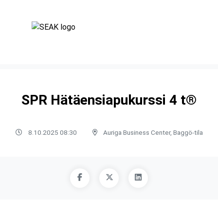
SPR Hätäensiapukurssi 4 t®
8.10.2025 08:30
Auriga Business Center, Baggö-tila