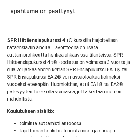
Tapahtuma on päättynyt.
SPR Hätäensiapukurssi 4 t®
kurssilla harjoitellaan
hätäensiavun aiheita. Tavoitteena on lisätä
auttamisrohkeutta henkeä uhkaavissa tilanteissa. SPR
Hätäensiapukurssi 4 t® -todistus on voimassa 3 vuotta ja
sillä voi jatkaa yhden kerran SPR Ensiapukurssi EA 1® tai
SPR Ensiapukurssi EA 2® voimassaoloaikaa kolmeksi
vuodeksi eteenpäin. Huomioithan, että EA1® tai EA2®
pätevyyden tulee olla voimassa, jotta kertaaminen on
mahdollista.
Koulutuksen sisältö:
toiminta auttamistilanteessa
tajuttoman henkilön tunnistaminen ja ensiapu