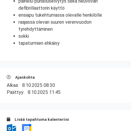
painelu-puhalluselvytys sekä neuvovan
defibrillaattorin käyttö
ensiapu tukehtumassa olevalle henkilölle
raajassa olevan suuren verenvuodon
tyrehdyttäminen
sokki
tapaturmien ehkäisy
Ajankohta
Alkaa:
8.10.2025 08:30
Päättyy:
8.10.2025 11:45
Lisää tapahtuma kalenteriisi