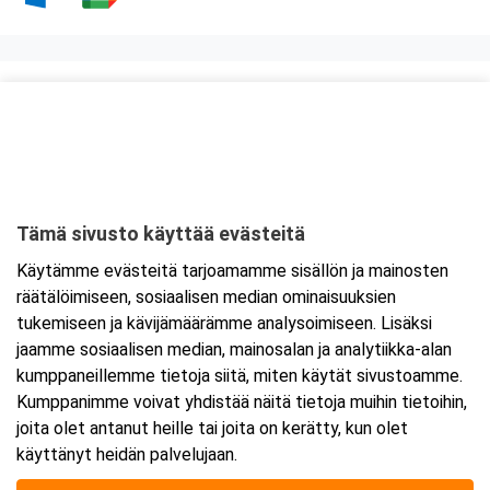
Kurssipaikka
Auriga Business Center, Baggö-tila
Juhana Herttuan puistokatu 21
20100 Turku
Tämä sivusto käyttää evästeitä
Tarkempi kartta ja ajo-ohjeet
Käytämme evästeitä tarjoamamme sisällön ja mainosten
räätälöimiseen, sosiaalisen median ominaisuuksien
tukemiseen ja kävijämäärämme analysoimiseen. Lisäksi
jaamme sosiaalisen median, mainosalan ja analytiikka-alan
kumppaneillemme tietoja siitä, miten käytät sivustoamme.
Kumppanimme voivat yhdistää näitä tietoja muihin tietoihin,
joita olet antanut heille tai joita on kerätty, kun olet
käyttänyt heidän palvelujaan.