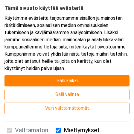
Tämä sivusto käyttää evästeitä
Ajankohta
Käytämme evästeitä tarjoamamme sisällön ja mainosten
Alkaa:
28.2.2025 08:30
räätälöimiseen, sosiaalisen median ominaisuuksien
Päättyy:
28.2.2025 11:45
tukemiseen ja kävijämäärämme analysoimiseen. Lisäksi
jaamme sosiaalisen median, mainosalan ja analytiikka-alan
kumppaneillemme tietoja siitä, miten käytät sivustoamme.
Lisää tapahtuma kalenteriisi
Kumppanimme voivat yhdistää näitä tietoja muihin tietoihin,
joita olet antanut heille tai joita on kerätty, kun olet
käyttänyt heidän palvelujaan.
Salli kaikki
Kurssipaikka
Salli valinta
Webinaari
Vain välttämättömät
Välttämätön
Mieltymykset