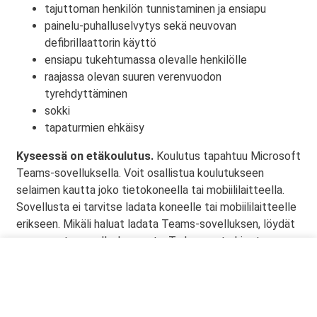
tajuttoman henkilön tunnistaminen ja ensiapu
painelu-puhalluselvytys sekä neuvovan
defibrillaattorin käyttö
ensiapu tukehtumassa olevalle henkilölle
raajassa olevan suuren verenvuodon
tyrehdyttäminen
sokki
tapaturmien ehkäisy
Kyseessä on etäkoulutus.
Koulutus tapahtuu Microsoft
Teams-sovelluksella. Voit osallistua koulutukseen
selaimen kautta joko tietokoneella tai mobiililaitteella.
Sovellusta ei tarvitse ladata koneelle tai mobiililaitteelle
erikseen. Mikäli haluat ladata Teams-sovelluksen, löydät
sen omasta sovelluskaupasta. Tarkemmat ohjeet
lähetetään vahvistusviestissä.