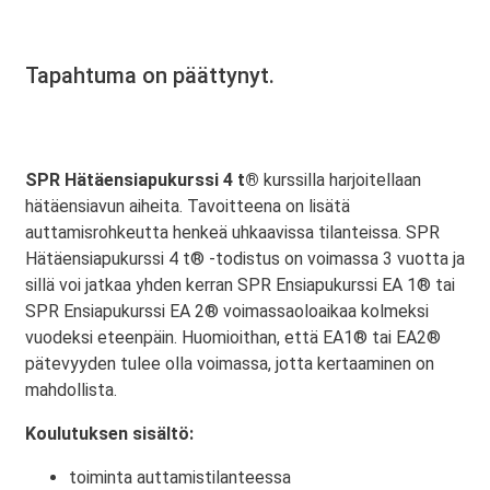
Tapahtuma on päättynyt.
SPR Hätäensiapukurssi 4 t®
kurssilla harjoitellaan
hätäensiavun aiheita. Tavoitteena on lisätä
auttamisrohkeutta henkeä uhkaavissa tilanteissa. SPR
Hätäensiapukurssi 4 t® -todistus on voimassa 3 vuotta ja
sillä voi jatkaa yhden kerran SPR Ensiapukurssi EA 1® tai
SPR Ensiapukurssi EA 2® voimassaoloaikaa kolmeksi
vuodeksi eteenpäin. Huomioithan, että EA1® tai EA2®
pätevyyden tulee olla voimassa, jotta kertaaminen on
mahdollista.
Koulutuksen sisältö:
toiminta auttamistilanteessa