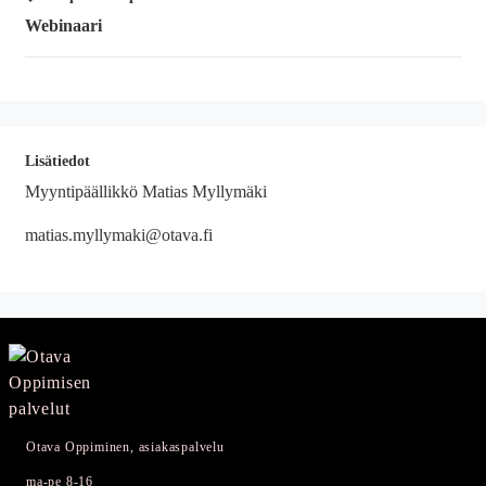
Webinaari
Lisätiedot
Myyntipäällikkö Matias Myllymäki
matias.myllymaki@otava.fi
Otava Oppiminen, asiakaspalvelu
ma-pe 8-16