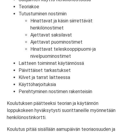
Teoriakoe
Tutustuminen nostimiin
Hinattavat ja käsin siirrettävät
henkilönostimet
Ajettavat saksilavat
Ajettavat puominostimet
Hinattavat teleskooppipuomi-ja
nivelpuominostimet
Laitteen toiminnat käytännössä
Päivittäiset tarkastukset
Kilvet ja tarrat laitteessa
Käyttöharjoituksia
Perehtyminen nostimen rakenteisiin
Koulutuksen päätteeksi teorian ja käytännön
loppukokeen hyväksytysti suorittaneille myönnetään
henkilönostinkortti.
Koulutus pitää sisällään aamupäivän teoriaosuuden ja