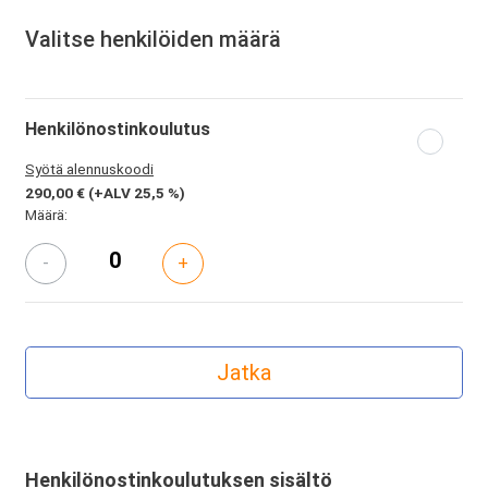
Valitse henkilöiden määrä
Henkilönostinkoulutus
Syötä alennuskoodi
290,00 €
(+ALV 25,5 %)
Määrä:
-
+
Henkilönostinkoulutuksen sisältö