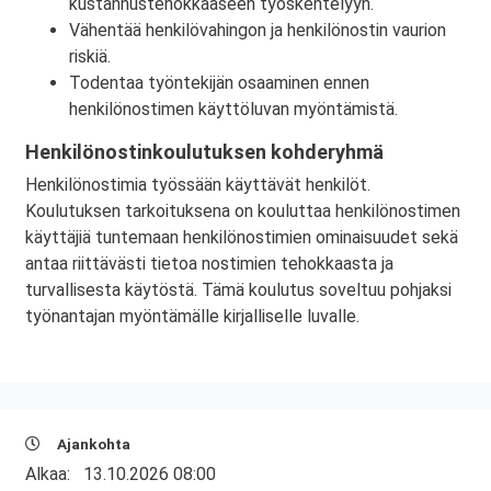
kustannustehokkaaseen työskentelyyn.
Vähentää henkilövahingon ja henkilönostin vaurion
riskiä.
Todentaa työntekijän osaaminen ennen
henkilönostimen käyttöluvan myöntämistä.
Henkilönostinkoulutuksen kohderyhmä
Henkilönostimia työssään käyttävät henkilöt.
Koulutuksen tarkoituksena on kouluttaa henkilönostimen
käyttäjiä tuntemaan henkilönostimien ominaisuudet sekä
antaa riittävästi tietoa nostimien tehokkaasta ja
turvallisesta käytöstä. Tämä koulutus soveltuu pohjaksi
työnantajan myöntämälle kirjalliselle luvalle.
Ajankohta
Alkaa:
13.10.2026 08:00