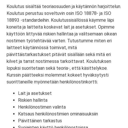
Koulutus sisältää teoriaosuuden ja käytännön harjoittelun.
Koulutus perustuu soveltuvin osin ISO 18878- ja ISO
18893 -standardeihin. Koulutussisällössä käymme läpi
koneita ja laitteita koskevat lait ja asetukset. Opimme
käyttöön liittyvää riskien hallintaa ja valitsemaan oikean
nostimen työtehtävää varten. Tutustumme miten eri
laitteet käytännössä toimivat, mitä
päivittäistarkastukset pitävät sisällään sekä mitä eri
kilvet ja tarrat nostimessa tarkoittavat. Koulutuksen
lopuksi suoritetaan sekä teoria-, että käsittelykoe.
Kurssin päätteeksi molemmat kokeet hyväksytysti
suorittaneille myönnetään henkilönostinkortti.
Lait ja asetukset
Riskien hallinta
Henkilönostimen valinta
Katsaus henkilönostimien ominaisuuksiin
Päivittäinen tarkastus
Suojainten käyttö henkilönostoissa