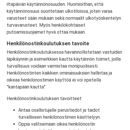
iltapäivän käytännönosuuden. Huomioithan, että
käytännönosuus suoritetaan ulkotiloissa, joten varaa
varusteet sään mukaan sekä normaalit ulkotyöskentelyn
turvavarusteet. Myös henkilökohtaiset
putoamissuojaimet hyvä ottaa mukaan.
Henkilönostinkoulutuksen tavoite
Henkilönostinkoulutuksessa havainnollistetaan vastuiden
läpikäynnin ja esimerkkien kautta käytännön toimet, joilla
turvallisuus voidaan varmistaa monipuolisesti.
Henkilönostinten kaikkien ominaisuuksien hallintaa ja
oikeaa henkilönostimen käyttöä ei voi opetella
”kantapään kautta”.
Henkilönostinkoulutuksen tavoitteet
Antaa osallistujalle perustiedot ja taidot
turvalliseen henkilönostimen käsittelyyn.
Oppia valitsemaan oikea henkilönostin