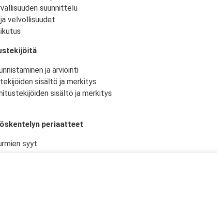
vallisuuden suunnittelu
ja velvollisuudet
ikutus
stekijöitä
nnistaminen ja arviointi
tekijöiden sisältö ja merkitys
itustekijöiden sisältö ja merkitys
yöskentelyn periaatteet
urmien syyt
istö ja -olosuhteet
kselliset työtehtävät ja niiden suunnittelu
en työturvallisuudelle