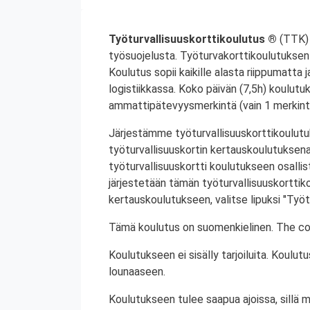
Työturvallisuuskorttikoulutus ®
(TTK) 
työsuojelusta. Työturvakorttikoulutuksen 
Koulutus sopii kaikille alasta riippumatta j
logistiikkassa. Koko päivän (7,5h) koulutu
ammattipätevyysmerkintä (vain 1 merkintä
Järjestämme työturvallisuuskorttikoulutuk
työturvallisuuskortin kertauskoulutuksena
työturvallisuuskortti koulutukseen osalli
järjestetään tämän työturvallisuuskorttiko
kertauskoulutukseen, valitse lipuksi "Työt
Tämä koulutus on suomenkielinen. The cou
Koulutukseen ei sisälly tarjoiluita. Koul
lounaaseen.
Koulutukseen tulee saapua ajoissa, sillä 