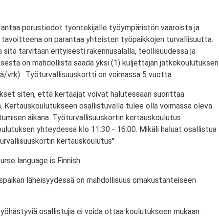
antaa perustiedot työntekijälle työympäristön vaaroista ja
tavoitteena on parantaa yhteisten työpaikkojen turvallisuutta.
a sitä tarvitaan erityisesti rakennusalalla, teollisuudessa ja
ksesta on mahdollista saada yksi (1) kuljettajan jatkokoulutuksen
/vrk). Työturvallisuuskortti on voimassa 5 vuotta.
set siten, että kertaajat voivat halutessaan suorittaa
. Kertauskoulutukseen osallistuvalla tulee olla voimassa oleva
stumisen aikana. Työturvallisuuskortin kertauskoulutus
ulutuksen yhteydessä klo 11:30 - 16:00. Mikäli haluat osallistua
urvallisuuskortin kertauskoulutus".
rse language is Finnish.
utuspaikan läheisyydessä on mahdollisuus omakustanteiseen
myöhästyviä osallistujia ei voida ottaa koulutukseen mukaan.