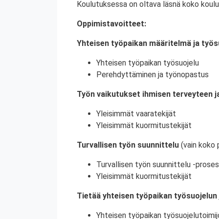
Koulutuksessa on oltava läsnä koko koulu
Oppimistavoitteet:
Yhteisen työpaikan määritelmä ja työs
Yhteisen työpaikan työsuojelu
Perehdyttäminen ja työnopastus
Työn vaikutukset ihmisen terveyteen ja
Yleisimmät vaaratekijät
Yleisimmät kuormitustekijät
Turvallisen työn suunnittelu
(vain koko 
Turvallisen työn suunnittelu -proses
Yleisimmät kuormitustekijät
Tietää yhteisen työpaikan työsuojelun 
Yhteisen työpaikan työsuojelutoimij