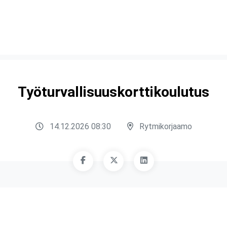
Työturvallisuuskorttikoulutus
14.12.2026 08:30
Rytmikorjaamo