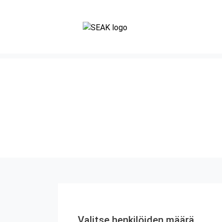
Valitse henkilöiden määrä