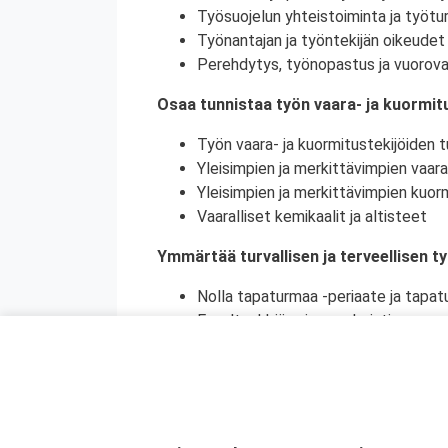
Työsuojelun yhteistoiminta ja työtur
Työnantajan ja työntekijän oikeudet 
Perehdytys, työnopastus ja vuorova
Osaa tunnistaa työn vaara- ja kuormitu
Työn vaara- ja kuormitustekijöiden tu
Yleisimpien ja merkittävimpien vaara
Yleisimpien ja merkittävimpien kuorm
Vaaralliset kemikaalit ja altisteet
Ymmärtää turvallisen ja terveellisen t
Nolla tapaturmaa -periaate ja tapat
Ennaltaehkäisy ja ennakointi
Turvallinen ja terveellinen työympär
Vaaralliset, luvanvaraiset ja poikkeu
Ymmärtää ihmisen toiminnan merkityks