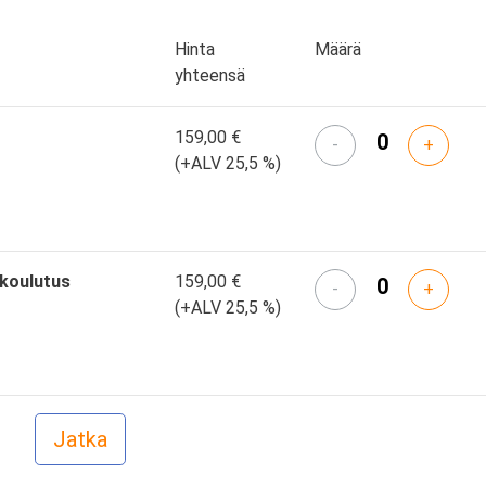
Hinta
Määrä
yhteensä
159,00 €
-
+
(+ALV 25,5 %)
skoulutus
159,00 €
-
+
(+ALV 25,5 %)