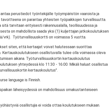
antaa perustiedot työntekijälle työympäristön vaaroista ja
tavoitteena on parantaa yhteisten työpaikkojen turvallisuutta.
a sitä tarvitaan erityisesti rakennusalalla, teollisuudessa ja
ksesta on mahdollista saada yksi (1) kuljettajan jatkokoulutuksen
/vrk). Työturvallisuuskortti on voimassa 5 vuotta.
set siten, että kertaajat voivat halutessaan suorittaa
. Kertauskoulutukseen osallistuvalla tulee olla voimassa oleva
stumisen aikana. Työturvallisuuskortin kertauskoulutus
ulutuksen yhteydessä klo 11:30 - 16:00. Mikäli haluat osallistua
urvallisuuskortin kertauskoulutus".
rse language is Finnish.
utuspaikan läheisyydessä on mahdollisuus omakustanteiseen
myöhästyviä osallistujia ei voida ottaa koulutukseen mukaan.