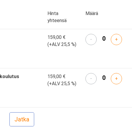
Hinta
Määrä
yhteensä
159,00 €
-
+
(+ALV 25,5 %)
skoulutus
159,00 €
-
+
(+ALV 25,5 %)