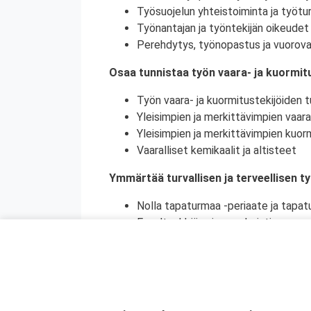
Työsuojelun yhteistoiminta ja työtur
Työnantajan ja työntekijän oikeudet 
Perehdytys, työnopastus ja vuorova
Osaa tunnistaa työn vaara- ja kuormitu
Työn vaara- ja kuormitustekijöiden tu
Yleisimpien ja merkittävimpien vaara
Yleisimpien ja merkittävimpien kuorm
Vaaralliset kemikaalit ja altisteet
Ymmärtää turvallisen ja terveellisen t
Nolla tapaturmaa -periaate ja tapat
Ennaltaehkäisy ja ennakointi
Turvallinen ja terveellinen työympär
Vaaralliset, luvanvaraiset ja poikkeu
Ymmärtää ihmisen toiminnan merkityks