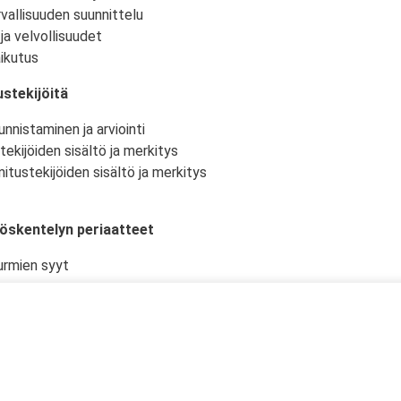
vallisuuden suunnittelu
ja velvollisuudet
ikutus
stekijöitä
nnistaminen ja arviointi
tekijöiden sisältö ja merkitys
itustekijöiden sisältö ja merkitys
yöskentelyn periaatteet
urmien syyt
istö ja -olosuhteet
kselliset työtehtävät ja niiden suunnittelu
en työturvallisuudelle