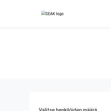
Valitse henkilöiden määrä