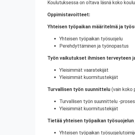
Koulutuksessa on oltava läsnä koko koulu
Oppimistavoitteet:
Yhteisen työpaikan määritelmä ja työs
Yhteisen työpaikan työsuojelu
Perehdyttäminen ja työnopastus
Työn vaikutukset ihmisen terveyteen ja
Yleisimmät vaaratekijät
Yleisimmät kuormitustekijät
Turvallisen työn suunnittelu
(vain koko 
Turvallisen työn suunnittelu -proses
Yleisimmät kuormitustekijät
Tietää yhteisen työpaikan työsuojelun 
Yhteisen työpaikan työsuojelutoimij