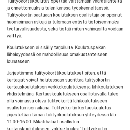
Tulityökorttikoulutus opettaa välttämään vaaratilanteita
ja onnettomuuksia tulen kanssa työskenneltäessä.
Tulityökortin saatuaan koulutuksen osallistuja on oppinut
huomioimaan riskejä ja tulemaan entistä tietoisemmaksi
työturvallisuudesta, sekä tietää miten vahingoilta voidaan
välttyä.
Koulutukseen ei sisälly tarjoiluita. Koulutuspaikan
läheisyydessä on mahdollisuus omakustanteiseen
lounaaseen.
Järjestämme tulityökorttikoulutukset siten, että
kertaajat voivat halutessaan suorittaa tulityökortin
kertauskoulutuksen verkkokoulutuksen ja lähikoulutuksen
yhdistelmänä. Kertauskoulutukseen osallistuvalla tulee
olla voimassa oleva tulityökortti lähikoulutukseen
osallistumisen aikana. Tulityökortin kertauskoulutus
järjestetään tämän tulityökoulutuksen yhteydessä klo
11:30-16:00. Mikäli haluat osallistua
kertauskoulutukseen, valitse lipuksi "Tulityökortin