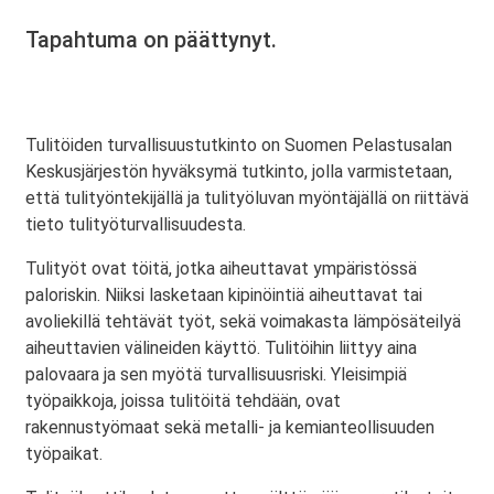
Tapahtuma on päättynyt.
Tulitöiden turvallisuustutkinto on Suomen Pelastusalan
Keskusjärjestön hyväksymä tutkinto, jolla varmistetaan,
että tulityöntekijällä ja tulityöluvan myöntäjällä on riittävä
tieto tulityöturvallisuudesta.
Tulityöt ovat töitä, jotka aiheuttavat ympäristössä
paloriskin. Niiksi lasketaan kipinöintiä aiheuttavat tai
avoliekillä tehtävät työt, sekä voimakasta lämpösäteilyä
aiheuttavien välineiden käyttö. Tulitöihin liittyy aina
palovaara ja sen myötä turvallisuusriski. Yleisimpiä
työpaikkoja, joissa tulitöitä tehdään, ovat
rakennustyömaat sekä metalli- ja kemianteollisuuden
työpaikat.