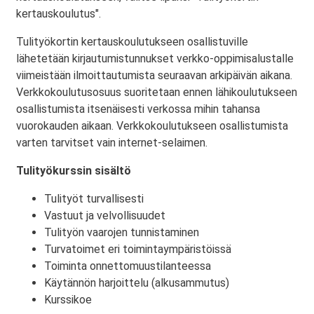
kertauskoulutus".
Tulityökortin kertauskoulutukseen osallistuville
lähetetään kirjautumistunnukset verkko-oppimisalustalle
viimeistään ilmoittautumista seuraavan arkipäivän aikana.
Verkkokoulutusosuus suoritetaan ennen lähikoulutukseen
osallistumista itsenäisesti verkossa mihin tahansa
vuorokauden aikaan. Verkkokoulutukseen osallistumista
varten tarvitset vain internet-selaimen.
Tulityökurssin sisältö
Tulityöt turvallisesti
Vastuut ja velvollisuudet
Tulityön vaarojen tunnistaminen
Turvatoimet eri toimintaympäristöissä
Toiminta onnettomuustilanteessa
Käytännön harjoittelu (alkusammutus)
Kurssikoe