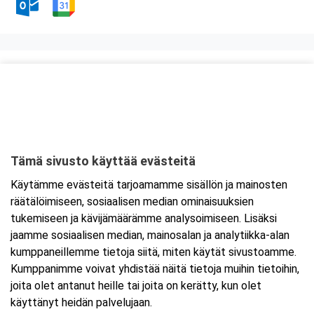
Kurssipaikka
Fast Oy
Kiilletie 1
90620 Oulu
Tämä sivusto käyttää evästeitä
Tarkempi kartta ja ajo-ohjeet
Käytämme evästeitä tarjoamamme sisällön ja mainosten
räätälöimiseen, sosiaalisen median ominaisuuksien
tukemiseen ja kävijämäärämme analysoimiseen. Lisäksi
jaamme sosiaalisen median, mainosalan ja analytiikka-alan
kumppaneillemme tietoja siitä, miten käytät sivustoamme.
Kumppanimme voivat yhdistää näitä tietoja muihin tietoihin,
joita olet antanut heille tai joita on kerätty, kun olet
käyttänyt heidän palvelujaan.